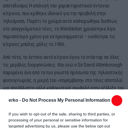
αποτέλεσμα; Η επιλογή του χαρακτηριστικού έντονου
κίτρινου, που κρίθηκε ιδανικό για την προβολή στην
τηλεόραση. Παρότι το χρώμα αυτό καθιερώθηκε διεθνώς
στο επαγγελματικό τένις, το Wimbledon χρειάστηκε λίγο
περισσότερο χρόνο για να προσαρμοστεί – υιοθέτησε τις
κίτρινες μπάλες μόλις το 1986.
Από τότε, το έντονο αυτό κίτρινο έγινε το στάνταρ σε όλες
τις μεγάλες διοργανώσεις. Και ενώ ο Sir David Attenborough
παραμένει ένα από τα πιο γνωστά πρόσωπα της τηλεοπτικής
φυσιογνωμίας, η μικρή του «παρέμβαση» στο τένις αποτελεί
μια απρόβλεπτη αλλά καθοριστική συμβολή στην εξέλιξη του
αθλήματος.
erko -
Do Not Process My Personal Information
Με αναφορές:unboxholics.com/Επιμέλεια:ΜΚΜ
If you wish to opt-out of the sale, sharing to third parties, or
processing of your personal or sensitive information for
targeted advertising by us, please use the below opt-out