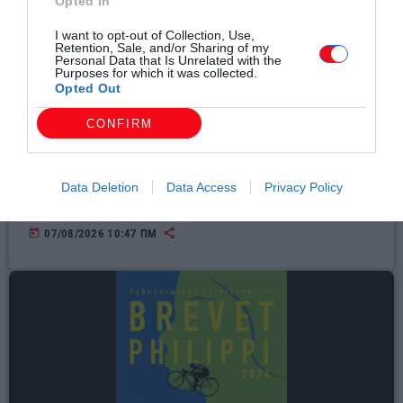
Opted In
I want to opt-out of Collection, Use,
Retention, Sale, and/or Sharing of my
Personal Data that Is Unrelated with the
Purposes for which it was collected.
Opted Out
CONFIRM
Αθλητικά
Φιλική ήττα από τον Άρη στο «Κλεάνθης
Data Deletion
Data Access
Privacy Policy
Βικελίδης» για τον Πανθρακικό (+fotos)
today
07/08/2026 10:47 ΠΜ