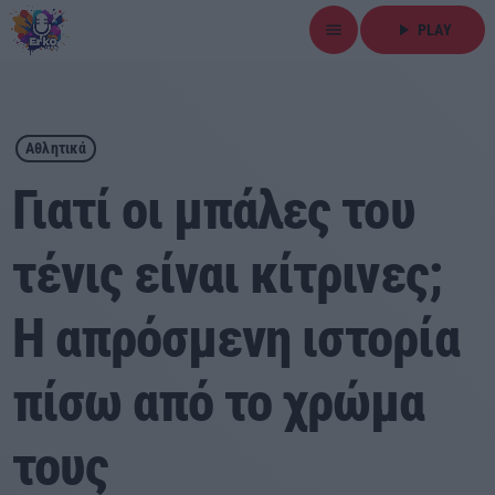
menu
play_arrow
PLAY
close
play_arrow
ΕΡΚΟ
Αθλητικά
Γιατί οι μπάλες του
τένις είναι κίτρινες;
Αρχική
Η απρόσμενη ιστορία
Εκπομπές
Ειδήσεις
πίσω από το χρώμα
Τοπικά Νέα
τους
Αθλητικά