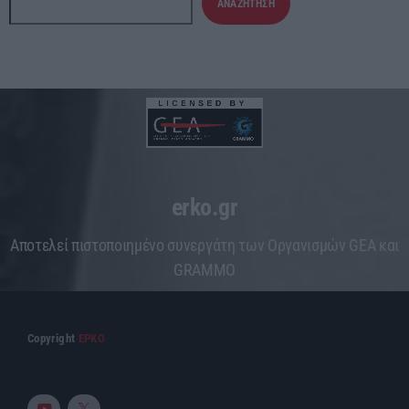
ΑΝΑΖΉΤΗΣΗ
erko.gr
Aποτελεί πιστοποιημένο συνεργάτη των Οργανισμών GEA και
GRAMMO
Copyright
ΕΡΚΟ