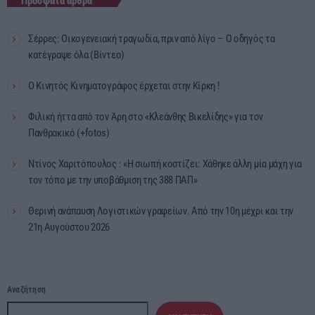
Πρόσφατα άρθρα
Σέρρες: Οικογενειακή τραγωδία, πριν από λίγο – Ο οδηγός τα
κατέγραψε όλα (Βίντεο)
Ο Κινητός Κινηματογράφος έρχεται στην Κίρκη !
Φιλική ήττα από τον Άρη στο «Κλεάνθης Βικελίδης» για τον
Πανθρακικό (+fotos)
Ντίνος Χαριτόπουλος : «Η σιωπή κοστίζει: Χάθηκε άλλη μία μάχη για
τον τόπο με την υποβάθμιση της 388 ΠΑΠ»
Θερινή ανάπαυση Λογιστικών γραφείων. Από την 10η μέχρι και την
21η Αυγούστου 2026
Αναζήτηση