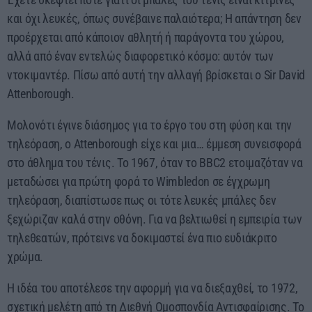
05:00 - 06:00
και όχι λευκές, όπως συνέβαινε παλαιότερα; Η απάντηση δεν
προέρχεται από κάποιον αθλητή ή παράγοντα του χώρου,
αλλά από έναν εντελώς διαφορετικό κόσμο: αυτόν των
ντοκιμαντέρ. Πίσω από αυτή την αλλαγή βρίσκεται ο Sir David
Attenborough.
Μολονότι έγινε διάσημος για το έργο του στη φύση και την
τηλεόραση, ο Attenborough είχε και μια… έμμεση συνεισφορά
στο άθλημα του τένις. Το 1967, όταν το BBC2 ετοιμαζόταν να
μεταδώσει για πρώτη φορά το Wimbledon σε έγχρωμη
τηλεόραση, διαπίστωσε πως οι τότε λευκές μπάλες δεν
ξεχώριζαν καλά στην οθόνη. Για να βελτιωθεί η εμπειρία των
τηλεθεατών, πρότεινε να δοκιμαστεί ένα πιο ευδιάκριτο
χρώμα.
Η ιδέα του αποτέλεσε την αφορμή για να διεξαχθεί, το 1972,
σχετική μελέτη από τη Διεθνή Ομοσπονδία Αντισφαίρισης. Το