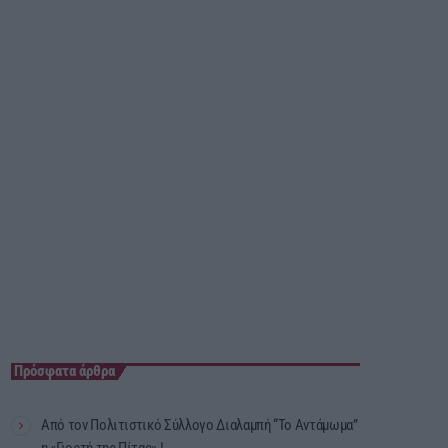
23:55 - 00:00
Πρόσφατα άρθρα
Από τον Πολιτιστικό Σύλλογο Διαλαμπή “Το Αντάμωμα”
η «Γιορτή της Πίτας» !