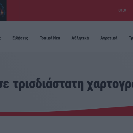
00:00
ς
Ειδήσεις
Τοπικά Νέα
Αθλητικά
Αγροτικά
Τρ
Προσεχείς
 σε τρισδιάστατη χαρτο