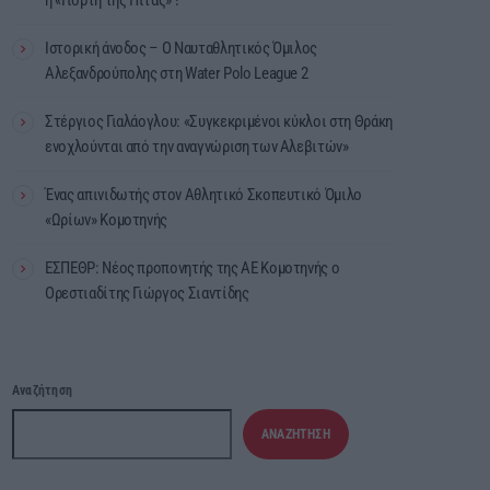
Ιστορική άνοδος – Ο Ναυταθλητικός Όμιλος
Αλεξανδρούπολης στη Water Polo League 2
Στέργιος Γιαλάογλου: «Συγκεκριμένοι κύκλοι στη Θράκη
ενοχλούνται από την αναγνώριση των Αλεβιτών»
Ένας απινιδωτής στον Αθλητικό Σκοπευτικό Όμιλο
«Ωρίων» Κομοτηνής
ΕΣΠΕΘΡ: Νέος προπονητής της ΑΕ Κομοτηνής ο
Ορεστιαδίτης Γιώργος Σιαντίδης
Αναζήτηση
ΑΝΑΖΉΤΗΣΗ