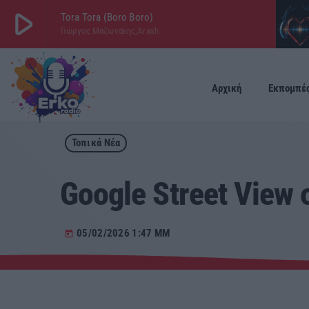
play_arrow
Tora Tora (Boro Boro)
Γιώργος Μαζωνάκης,Arash
play_arrow
ΕΡΚΟ
LIVE
Αρχική
Εκπομπέ
Τοπικά Νέα
Google Street View
05/02/2026 1:47 ΜΜ
today