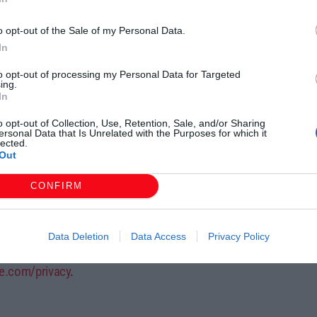
ς κυκλοφορίας. Το υποκείμενο των δεδομένων μπορεί,
κίας του.
o opt-out of the Sale of my Personal Data.
In
εδομένα δεν έχουν ήδη θολώσει, το δικαίωμα
to opt-out of processing my Personal Data for Targeted
τους σύμφωνα με την ισχύουσα ελληνική και ευρωπαϊκή
ing.
In
τε θολώνουν είτε διαγράφονται. Το δικαίωμα
αρτογραφημένη περιοχή αναρτηθεί στον ιστότοπο, εκτός
o opt-out of Collection, Use, Retention, Sale, and/or Sharing
ersonal Data that Is Unrelated with the Purposes for which it
lected.
Out
έσα σε πέντε ημέρες από την έναρξη της υπηρεσίας ή,
CONFIRM
ξη της υπηρεσίας, μέσα σε πέντε ημέρες από την
ει να διαβιβάζονται σε τρίτους.
Data Deletion
Data Access
Privacy Policy
ς ανατρέξετε στην Πολιτική Απορρήτου
e
.
com
/
privacy
.