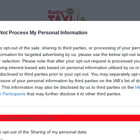
Not Process My Personal Information
διάστημα από τις 5 Φεβρουαρίου 2026 έως τις 24
τογράφηση των περιοχών της Αττικής, της Κρήτης, της
to opt-out of the sale, sharing to third parties, or processing of your per
formation for targeted advertising by us, please use the below opt-out s
ονίας και της Θράκης, της Πελοποννήσου, της Δυτικής
r selection. Please note that after your opt-out request is processed y
ίας και της Στερεάς Ελλάδας, με οχήματα και εξοπλισμό
eing interest-based ads based on personal information utilized by us or
disclosed to third parties prior to your opt-out. You may separately opt-
 View
”.
losure of your personal information by third parties on the IAB’s list of
. This information may also be disclosed by us to third parties on the
IA
της υπηρεσίας
Google Maps
, συμπεριλαμβανομένου
Participants
that may further disclose it to other third parties.
υκλοφορίας των οχημάτων θα είναι θολωμένα, ούτως
ν ανάρτηση της χαρτογραφημένης περιοχής στην
l Data Processing Opt Outs
o opt-out of the Sharing of my personal data.
ίτος, μπορεί να επισημάνει τη μη θόλωση ή τη μη
In