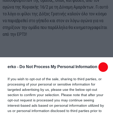
ποδοσφαιριστών της ομάδας, όπως και φάσεις από τον
αγώνα της Κυριακής 16/2 με τη Δύναμη Αμαράντων. Γι αυτό
το λόγο οι φίλοι της Δόξας Γρατινής καλούν όλο τον κόσμο
να παραβρεθεί στο γήπεδο και στον εν λόγω αγώνα για να
στηρίξουν την ομάδα που παράλληλα θα κινηματογραφείται
από την ΕΡΤ3!
erko -
Do Not Process My Personal Information
If you wish to opt-out of the sale, sharing to third parties, or
processing of your personal or sensitive information for
Συντάχθηκε από:
ERKO
targeted advertising by us, please use the below opt-out
section to confirm your selection. Please note that after your
opt-out request is processed you may continue seeing
email
interest-based ads based on personal information utilized by
us or personal information disclosed to third parties prior to