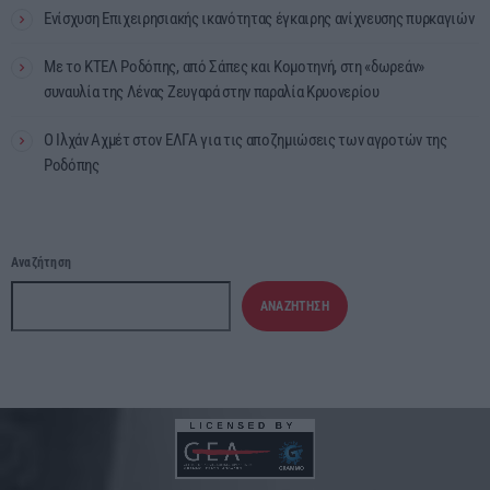
Ενίσχυση Επιχειρησιακής ικανότητας έγκαιρης ανίχνευσης πυρκαγιών
Με το ΚΤΕΛ Ροδόπης, από Σάπες και Κομοτηνή, στη «δωρεάν»
συναυλία της Λένας Ζευγαρά στην παραλία Κρυονερίου
Ο Ιλχάν Αχμέτ στον ΕΛΓΑ για τις αποζημιώσεις των αγροτών της
Ροδόπης
Αναζήτηση
ΑΝΑΖΉΤΗΣΗ