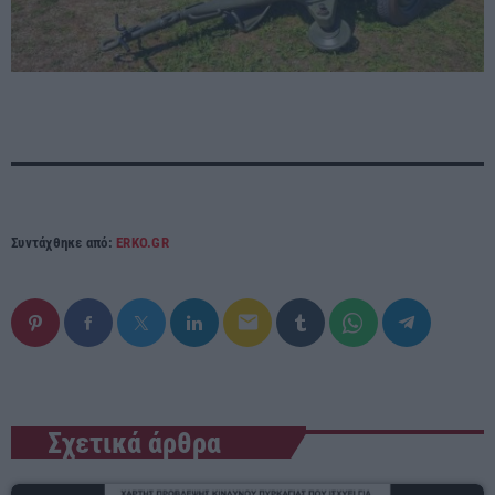
Συντάχθηκε από:
ERKO.GR
email
Σχετικά άρθρα