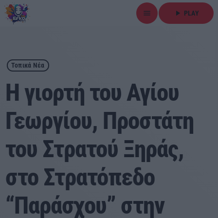
menu
play_arrow
PLAY
close
play_arrow
ΕΡΚΟ
Τοπικά Νέα
Η γιορτή του Αγίου
Γεωργίου, Προστάτη
Αρχική
του Στρατού Ξηράς,
Εκπομπές
Ειδήσεις
στο Στρατόπεδο
Τοπικά Νέα
“Παράσχου” στην
Αθλητικά