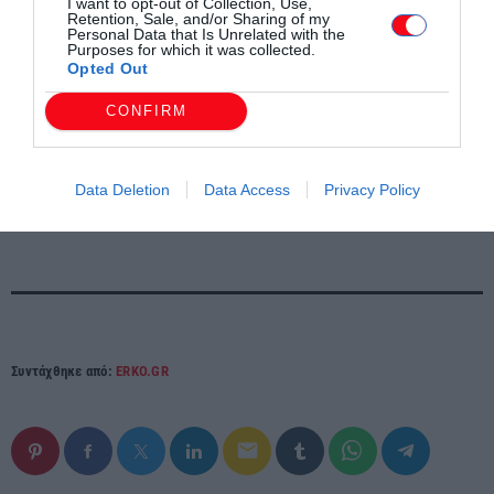
ενώ προμηθεύεται συστηματικά τα εξαιρετικής
I want to opt-out of Collection, Use,
Retention, Sale, and/or Sharing of my
ποιότητας ελληνικά καπνά για τα προϊόντα της διεθνώς.
Personal Data that Is Unrelated with the
Purposes for which it was collected.
Εκτός από την εγχώρια αγορά, η JTI Ελλάδας έχει και
Opted Out
την ευθύνη των αγορών της Κύπρου, της Μάλτας και του
CONFIRM
Ισραήλ, απασχολώντας συνολικά περισσότερους από
300 εργαζομένους.
Data Deletion
Data Access
Privacy Policy
Συντάχθηκε από:
ERKO.GR
email