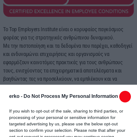
Το Top Employers Institute είναι ο κορυφαίος παγκόσμιος
φορέας για τις στρατηγικές ανθρώπινου δυναμικού.
Με την πιστοποίηση και τα δεδομένα που παρέχει, καθοδηγεί
και ενδυναμώνει επιχειρήσεις και οργανισμούς να
εφαρμόζουν καινοτόμες πρακτικές για τους ανθρώπους
τους, ενισχύοντας τα επιχειρηματικά αποτελέσματα και
βοηθώντας τες να προσελκύουν, να εμπλέκουν και να
διατηρούν ταλαντούχους ανθρώπους. Το 2025, το
πρόγραμμα του Top Employers Institute έχει πιστοποιήσει και
erko -
Do Not Process My Personal Information
αναγνωρίσει πάνω από 2.400 εταιρείες σε 125
If you wish to opt-out of the sale, sharing to third parties, or
χώρες/περιοχές σε πέντε ηπείρους, επηρεάζοντας θετικά τη
processing of your personal or sensitive information for
ζωή περισσότερων από 13 εκατομμυρίων
targeted advertising by us, please use the below opt-out
εργαζομένων παγκοσμίως.
section to confirm your selection. Please note that after your
opt-out request is processed you may continue seeing