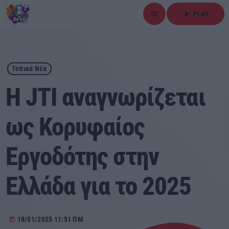
menu
play_arrow
PLAY
close
play_arrow
ΕΡΚΟ
Τοπικά Νέα
Η JTI αναγνωρίζεται
ως Κορυφαίος
Αρχική
Εργοδότης στην
Εκπομπές
Ειδήσεις
Ελλάδα για το 2025
Τοπικά Νέα
18/01/2025 11:51 ΠΜ
today
Αθλητικά