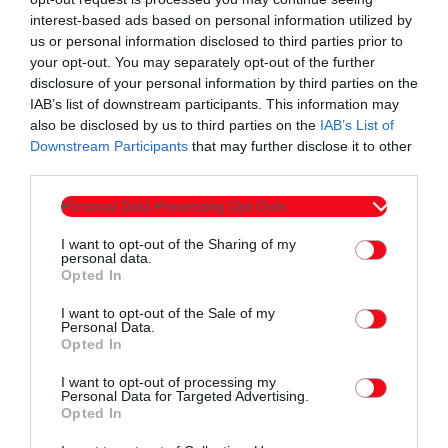
Η Japan Tobacco International (JTI) στην Ελλάδα
interest-based ads based on personal information utilized by
us or personal information disclosed to third parties prior to
Η JTI είναι σήμερα η Νο.1 εταιρεία στον κλάδο των
your opt-out. You may separately opt-out of the further
συμβατικών προϊόντων καπνού στην ελληνική αγορά και
disclosure of your personal information by third parties on the
διαθέτει τόσο παραγωγική όσο και εξαγωγική δραστηριότητα
IAB’s list of downstream participants. This information may
στη χώρα με το εργοστάσιο της ΣΕΚΑΠ στην
also be disclosed by us to third parties on the
IAB’s List of
Downstream Participants
that may further disclose it to other
Ξάνθη. Από τον Οκτώβριο του 2023, η JTI Hellas εισήλθε και
third parties.
στην κατηγορία των προϊόντων τεχνολογίας
θερμαινόμενου καπνού με τη διεθνή μάρκα της Ploom. Η νέα
Personal Data Processing Opt Outs
αυτή επένδυση της εταιρείας στην Ελλάδα αποτελεί
I want to opt-out of the Sharing of my
μέρος της συνολικής επένδυσης του ομίλου JTI παγκοσμίως
personal data.
Opted In
για τα προϊόντα δυνητικά μειωμένου κινδύνου
ύψους 450 δισεκ. γιεν το διάστημα 2024-2026, εστιάζοντας
I want to opt-out of the Sale of my
Personal Data.
κυρίως στα προϊόντα θερμαινόμενου καπνού,. Με τις
Opted In
επιχειρηματικές της δραστηριότητες, η JTI συνεισφέρει
I want to opt-out of processing my
ετησίως πάνω από το 2% των συνολικών φορολογικών
Personal Data for Targeted Advertising.
Opted In
εσόδων της χώρας, από την απόδοση ΕΦΚ και ΦΠΑ καπνού,