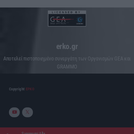
erko.gr
Aποτελεί πιστοποιημένο συνεργάτη των Οργανισμών GEA και
GRAMMO
Copyright
ΕΡΚΟ
Suggnomi Alla