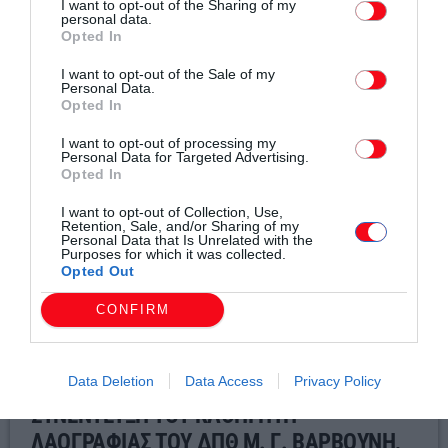
I want to opt-out of the Sharing of my
personal data.
Σχετικά άρθρα
Opted In
I want to opt-out of the Sale of my
Personal Data.
Opted In
I want to opt-out of processing my
Personal Data for Targeted Advertising.
Opted In
I want to opt-out of Collection, Use,
Retention, Sale, and/or Sharing of my
Personal Data that Is Unrelated with the
Purposes for which it was collected.
Opted Out
CONFIRM
Data Deletion
Data Access
Privacy Policy
Τοπικά Νέα
ΣΥΝΕΝΤΕΥΞΗ ΤΟΥ ΚΑΘΗΓΗΤΗ
ΛΑΟΓΡΑΦΙΑΣ ΤΟΥ ΔΠΘ Μ. Γ. ΒΑΡΒΟΥΝΗ,