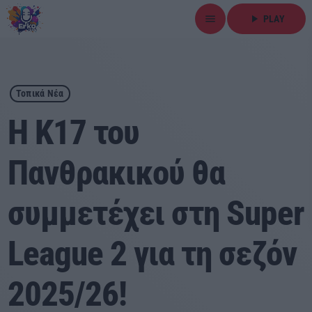
menu
play_arrow
PLAY
close
play_arrow
ΕΡΚΟ
Τοπικά Νέα
Η Κ17 του
Πανθρακικού θα
Αρχική
συμμετέχει στη Super
Εκπομπές
Ειδήσεις
League 2 για τη σεζόν
Τοπικά Νέα
2025/26!
Αθλητικά