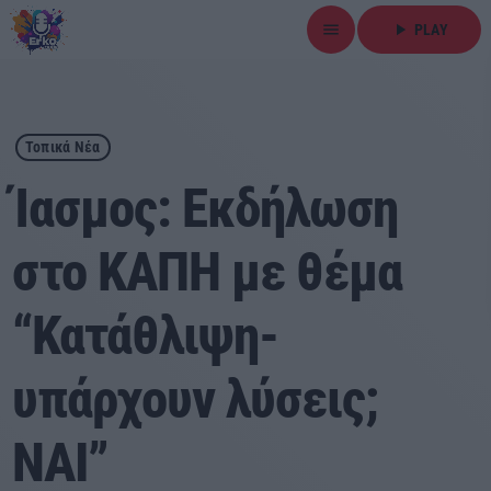
menu
play_arrow
PLAY
close
play_arrow
ΕΡΚΟ
Τοπικά Νέα
Ίασμος: Εκδήλωση
στο ΚΑΠΗ με θέμα
Αρχική
“Κατάθλιψη-
Εκπομπές
Ειδήσεις
υπάρχουν λύσεις;
Τοπικά Νέα
ΝΑΙ”
Αθλητικά