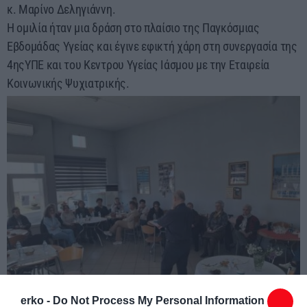
κ. Μαρίνο Δεληγιάννη.
Η ομιλία ήταν μια δράση στο πλαίσιο της Παγκόσμιας
Εβδομάδας Υγείας και έγινε εφικτή χάρη στη συνεργασία της
4ηςΥΠΕ και του Κεντρου Υγείας Ιάσμου με την Εταιρεία
Κοινωνικής Ψυχιατρικής.
erko -
Do Not Process My Personal Information