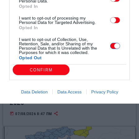
Personal Data.
Opted In
I want to opt-out of processing my
Personal Data for Targeted Advertising.
Opted In
I want to opt-out of Collection, Use,
Retention, Sale, and/or Sharing of my
Personal Data that Is Unrelated with the
Purposes for which it was collected.
Opted Out
CONFIRM
Τοπικά Νέα
Θερινή ανάπαυση Λογιστικών γραφείων.
Data Deletion
Data Access
Privacy Policy
Από την 10η μέχρι και την 21η Αυγούστου
2026
today
07/08/2026 8:47 ΠΜ