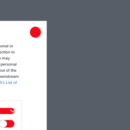
sonal or
ection to
ou may
 personal
out of the
 downstream
B’s List of