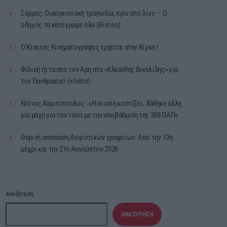
Σέρρες: Οικογενειακή τραγωδία, πριν από λίγο – Ο
οδηγός τα κατέγραψε όλα (Βίντεο)
Ο Κινητός Κινηματογράφος έρχεται στην Κίρκη !
Φιλική ήττα από τον Άρη στο «Κλεάνθης Βικελίδης» για
τον Πανθρακικό (+fotos)
Ντίνος Χαριτόπουλος : «Η σιωπή κοστίζει: Χάθηκε άλλη
μία μάχη για τον τόπο με την υποβάθμιση της 388 ΠΑΠ»
Θερινή ανάπαυση Λογιστικών γραφείων. Από την 10η
μέχρι και την 21η Αυγούστου 2026
Αναζήτηση
ΑΝΑΖΉΤΗΣΗ