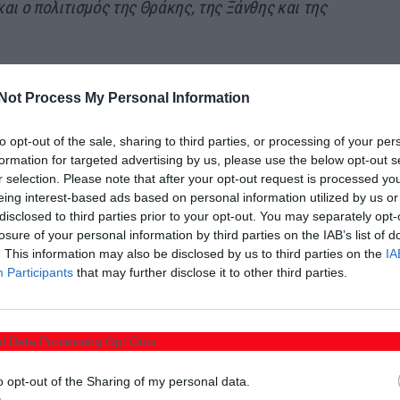
αι ο πολιτισμός της Θράκης, της Ξάνθης και της
κυβέρνηση: να υιοθετηθεί η πρότασή μου για
Not Process My Personal Information
ραγωγούς. Μια στήριξη αναγκαία όχι μόνο για την
 η παραγωγή και οι άνθρωποι στον τόπο τους.
to opt-out of the sale, sharing to third parties, or processing of your per
formation for targeted advertising by us, please use the below opt-out s
r selection. Please note that after your opt-out request is processed y
eing interest-based ads based on personal information utilized by us or
disclosed to third parties prior to your opt-out. You may separately opt-
losure of your personal information by third parties on the IAB’s list of
. This information may also be disclosed by us to third parties on the
IA
Participants
that may further disclose it to other third parties.
l Data Processing Opt Outs
o opt-out of the Sharing of my personal data.