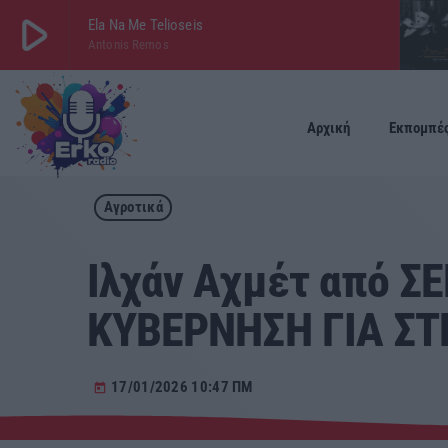
play_arrow
Ela Na Me Telioseis
Antonis Remos
play_arrow
ΕΡΚΟ
LIVE
Αρχική
Εκπομπέ
Αγροτικά
Ιλχάν Αχμέτ από 
ΚΥΒΕΡΝΗΣΗ ΓΙΑ Σ
17/01/2026 10:47 ΠΜ
today