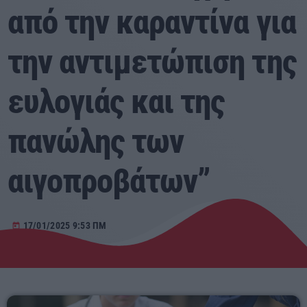
από την καραντίνα για
Αγροτικά
την αντιμετώπιση της
Τραγούδια της Θράκης
ευλογιάς και της
Επικοινωνία
πανώλης των
Προσεχείς
αιγοπροβάτων”
ΕΡΚΟ
15:00 - 23:40
17/01/2025 9:53 ΠΜ
today
ΕΡΚΟ
Mixed by Giorgos
23:40 - 23:55
ΕΡΚΟ