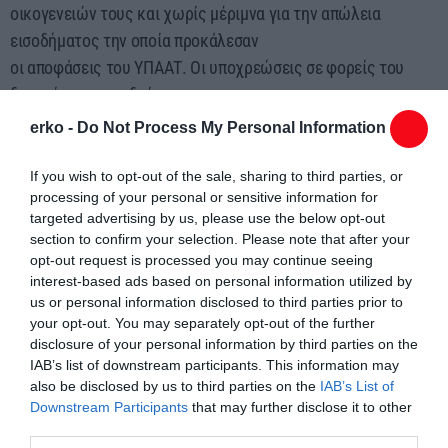
οικογενειών τους και χωρίς μέριμνα για την απώλεια
εισοδήματος την οποία προκάλεσαν
οι αποφάσεις του ΥΠΑΑΤ. Οι υποχρεώσεις σε φορείς του
δημοσίου και σε ιδιώτες
τρέχουν ασταμάτητα, οι ευρωπαϊκές ενισχύσεις όμως
erko -
Do Not Process My Personal Information
πολλών εκ των πληττόμενων
κτηνοτρόφων από τις ζωονόσους, κόπηκαν άμεσα από τον
If you wish to opt-out of the sale, sharing to third parties, or
processing of your personal or sensitive information for
ΟΠΕΚΕΠΕ.
targeted advertising by us, please use the below opt-out
section to confirm your selection. Please note that after your
Παρά το γεγονός ότι ανακοινώθηκε η πρόθεση της
opt-out request is processed you may continue seeing
κυβέρνησης για προκήρυξη του
interest-based ads based on personal information utilized by
μέτρου 5.2 ή τύπου 5.2, για την επανασύσταση του ζωικού
us or personal information disclosed to third parties prior to
your opt-out. You may separately opt-out of the further
κεφαλαίου με 100%
disclosure of your personal information by third parties on the
επιδότηση, χωρίς καμία περαιτέρω ενημέρωση για το
IAB’s list of downstream participants. This information may
χρονοδιάγραμμα ενεργοποίησης
also be disclosed by us to third parties on the
IAB’s List of
Downstream Participants
that may further disclose it to other
του μέτρου και τους όρους ένταξης.
third parties.
Κατόπιν αυτών ερωτάσθε: