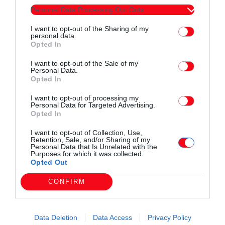
Α) Ποια μέτρα σκοπεύετε να λάβετε για την διάσωση των
Personal Data Processing Opt Outs
κτηνοτρόφων της Ανατολικής
I want to opt-out of the Sharing of my
Μακεδονίας και Θράκης από την ολική οικονομική
personal data.
Opted In
καταστροφή που οδηγεί σε
εξαφάνιση του επαγγέλματός τους;
I want to opt-out of the Sale of my
Personal Data.
Β) Σκοπεύετε να επανδρώσετε το κέντρο εξωτικών
Opted In
νοσημάτων του Έβρου με τους
I want to opt-out of processing my
απαραίτητους κτηνιάτρους που απαιτούνται για την
Personal Data for Targeted Advertising.
Opted In
αποτελεσματική αντιμετώπιση των
ζωωνόσων στην ακριτική μας περιφέρεια που αποδεδειγμένα
I want to opt-out of Collection, Use,
Retention, Sale, and/or Sharing of my
είναι πολλαπλώς
Personal Data that Is Unrelated with the
Purposes for which it was collected.
εκτεθειμένη σε εισαγόμενες ασθένειες από τις περιοχές των
Opted Out
συνόρων ;
CONFIRM
Ο ερωτών βουλευτής
Ιλχάν Αχμέτ
Data Deletion
Data Access
Privacy Policy