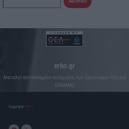
ΑΝΑΖΉΤΗΣΗ
erko.gr
Aποτελεί πιστοποιημένο συνεργάτη των Οργανισμών GEA και
GRAMMO
Copyright
ΕΡΚΟ