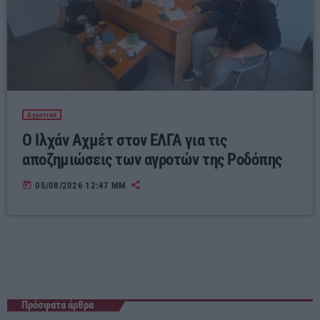
Αγροτικά
Ο Ιλχάν Αχμέτ στον ΕΛΓΑ για τις
αποζημιώσεις των αγροτών της Ροδόπης
today
05/08/2026 12:47 ΜΜ
Πρόσφατα άρθρα