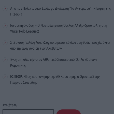
Από τον Πολιτιστικό Σύλλογο Διαλαμπή “Το Αντάμωμα” η «Γιορτή της
Πίτας» !
Ιστορική άνοδος – Ο Ναυταθλητικός Όμιλος Αλεξανδρούπολης στη
Water Polo League 2
Στέργιος Γιαλάογλου: «Συγκεκριμένοι κύκλοι στη Θράκη ενοχλούνται
από την αναγνώριση των Αλεβιτών»
Ένας απινιδωτής στον Αθλητικό Σκοπευτικό Όμιλο «Ωρίων»
Κομοτηνής
ΕΣΠΕΘΡ: Νέος προπονητής της ΑΕ Κομοτηνής ο Ορεστιαδίτης
Γιώργος Σιαντίδης
Αναζήτηση