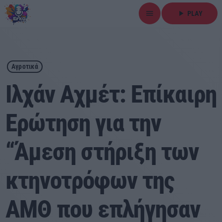
menu
play_arrow
PLAY
close
play_arrow
ΕΡΚΟ
Αγροτικά
Ιλχάν Αχμέτ: Επίκαιρη
Ερώτηση για την
Αρχική
“Άμεση στήριξη των
Εκπομπές
Ειδήσεις
κτηνοτρόφων της
Τοπικά Νέα
ΑΜΘ που επλήγησαν
Αθλητικά