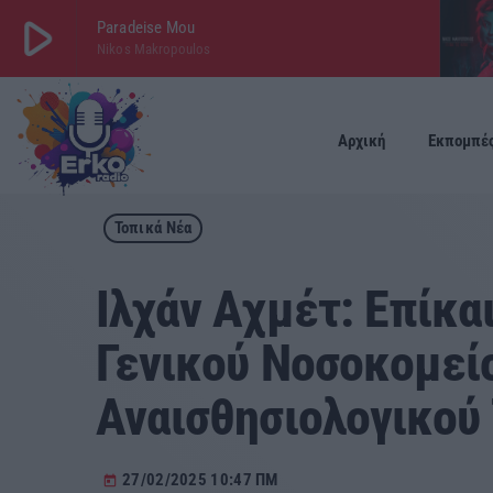
play_arrow
Paradeise Mou
Nikos Makropoulos
play_arrow
ΕΡΚΟ
LIVE
Αρχική
Εκπομπέ
Τοπικά Νέα
Ιλχάν Αχμέτ: Επίκα
Γενικού Νοσοκομεί
Αναισθησιολογικού
27/02/2025 10:47 ΠΜ
today