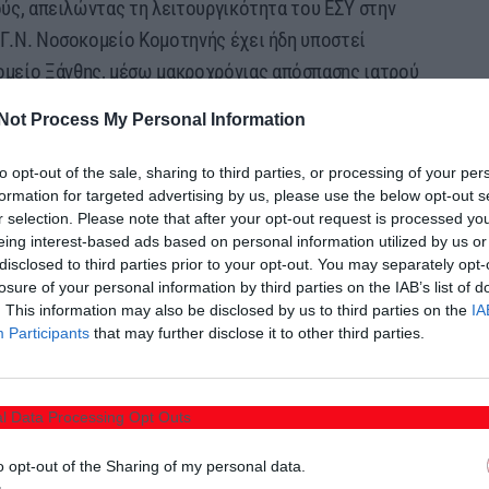
ρούς, απειλώντας τη λειτουργικότητα του ΕΣΥ στην
 Γ.Ν. Νοσοκομείο Κομοτηνής έχει ήδη υποστεί
μείο Ξάνθης, μέσω μακροχρόνιας απόσπασης ιατρού
ιες μετακινήσεις ιατρών άλλων ειδικοτήτων.
Not Process My Personal Information
 και η κατ’ εξακολούθηση κάλυψη αναγκών του
to opt-out of the sale, sharing to third parties, or processing of your per
 προσωπικό του αναισθησιολογικού τμήματος του
formation for targeted advertising by us, please use the below opt-out s
οχήν πολιτική πράξη,
r selection. Please note that after your opt-out request is processed y
eing interest-based ads based on personal information utilized by us or
disclosed to third parties prior to your opt-out. You may separately opt-
ρύξεις θέσεων ιατρών στην Ξάνθη, παρατηρείται
losure of your personal information by third parties on the IAB’s list of
ρηση σημαντικών κενών στην στελέχωση του εκεί
. This information may also be disclosed by us to third parties on the
IA
Participants
that may further disclose it to other third parties.
ναι οι προσωρινές μετακινήσεις προσωπικού, αλλά η
υ θα διασφαλίσουν την προσέλκυση και την παραμονή
l Data Processing Opt Outs
ιακά νοσοκομεία, μεταξύ αυτών και σε εκείνα της
o opt-out of the Sharing of my personal data.