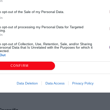
In
ομοτηνής δηλώνουν κατηγορηματικά ότι δεν δέχονται
o opt-out of the Sale of my Personal Data.
υνάμωσης του τμήματός τους,
In
to opt-out of processing my Personal Data for Targeted
ing.
In
ή παύση της μετακίνησης αναισθησιολόγων από το Γ.Ν.
o opt-out of Collection, Use, Retention, Sale, and/or Sharing
ersonal Data that Is Unrelated with the Purposes for which it
υ Αναισθησιολογικού Τμήματος, το οποίο αποτελεί
lected.
ή;
Out
CONFIRM
 στελέχωση του Νοσοκομείου Ξάνθης με
ών λύσεων;
Data Deletion
Data Access
Privacy Policy
ς