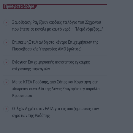
Πρόσφατα άρθρα
Σαμοθράκη: Ραγίζουν καρδιές τα λόγια του 22χρονου
που έπεσε σε κανάλι με καυτό νερό – “Μαμά νόμιζες…”
Επίσκεψη Στυλιανίδη στο κέντρο Επιχειρήσεων της
Πυροσβεστικής Υπηρεσίας ΑΜΘ (φώτος)
Ενίσχυση Επιχειρησιακής ικανότητας έγκαιρης
ανίχνευσης πυρκαγιών
Με το ΚΤΕΛ Ροδόπης, από Σάπες και Κομοτηνή, στη
«δωρεάν» συναυλία της Λένας Ζευγαρά στην παραλία
Κρυονερίου
Ο Ιλχάν Αχμέτ στον ΕΛΓΑ για τις αποζημιώσεις των
αγροτών της Ροδόπης