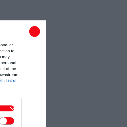
sonal or
ection to
ou may
 personal
out of the
 downstream
B’s List of