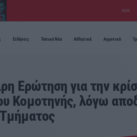
00:00
ς
Ειδήσεις
Τοπικά Νέα
Αθλητικά
Αγροτικά
Τρ
Προσεχείς
ιρη Ερώτηση για την κρί
ου Κομοτηνής, λόγω απο
 Τμήματος