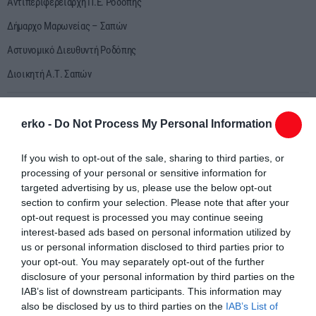
Αντιπεριφερειάρχη Π.Ε. Ροδόπης
Δήμαρχο Μαρωνείας – Σαπών
Αστυνομικό Διευθυντή Ροδόπης
Διοικητή Α.Τ. Σαπών
erko -
Do Not Process My Personal Information
Προς
If you wish to opt-out of the sale, sharing to third parties, or
processing of your personal or sensitive information for
Αστυνομικό Διευθυντή
targeted advertising by us, please use the below opt-out
section to confirm your selection. Please note that after your
Γενικής Περιφερειακής Αστυνομικής Διεύθυνσης
opt-out request is processed you may continue seeing
interest-based ads based on personal information utilized by
Ανατολικής Μακεδονίας & Θράκης
us or personal information disclosed to third parties prior to
your opt-out. You may separately opt-out of the further
Κο Λάμπρο Τσιάρα
disclosure of your personal information by third parties on the
IAB’s list of downstream participants. This information may
also be disclosed by us to third parties on the
IAB’s List of
Λ. Δημοκρατίας 3, TK 69100, Κομοτηνή