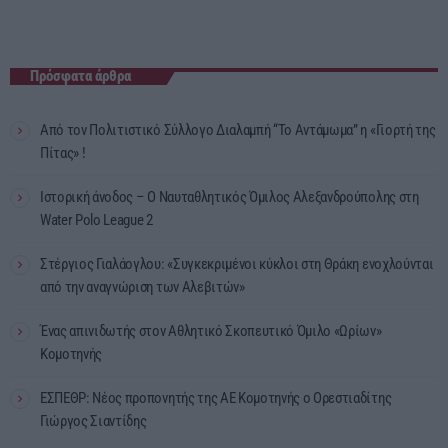
Πρόσφατα άρθρα
Από τον Πολιτιστικό Σύλλογο Διαλαμπή “Το Αντάμωμα” η «Γιορτή της
Πίτας» !
Ιστορική άνοδος – Ο Ναυταθλητικός Όμιλος Αλεξανδρούπολης στη
Water Polo League 2
Στέργιος Γιαλάογλου: «Συγκεκριμένοι κύκλοι στη Θράκη ενοχλούνται
από την αναγνώριση των Αλεβιτών»
Ένας απινιδωτής στον Αθλητικό Σκοπευτικό Όμιλο «Ωρίων»
Κομοτηνής
ΕΣΠΕΘΡ: Νέος προπονητής της ΑΕ Κομοτηνής ο Ορεστιαδίτης
Γιώργος Σιαντίδης