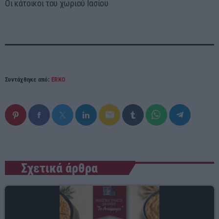
Οι κάτοικοι του χωριού Ιασίου
Συντάχθηκε από:
ERKO
email
Σχετικά άρθρα