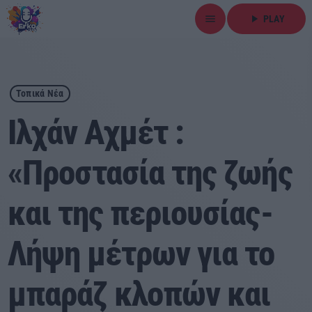
menu
play_arrow
PLAY
close
play_arrow
ΕΡΚΟ
Τοπικά Νέα
Ιλχάν Αχμέτ :
«Προστασία της ζωής
Αρχική
και της περιουσίας-
Εκπομπές
Ειδήσεις
Λήψη μέτρων για το
Τοπικά Νέα
μπαράζ κλοπών και
Αθλητικά