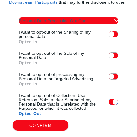
Downstream Participants
that may further disclose it to other
third parties.
Θέμα:
Προστασία της ζωής και της περιουσίας-Λήψη
μέτρων για το μπαράζ κλοπών και διαρρήξεων στο χωριό
Personal Data Processing Opt Outs
Ιάσιο του Δήμου Μαρωνείας – Σαπών, ΠΕ Ροδόπης
I want to opt-out of the Sharing of my
personal data.
Αξιότιμε κύριε Αστυνομικέ Διευθυντή
Opted In
I want to opt-out of the Sale of my
Με την παρούσα επιστολή, εμείς οι μόνιμοι κάτοικοι του
Personal Data.
χωριού Ιασίου Δήμου Μαρωνείας – Σαπών Π.Ε. Ροδόπης,
Opted In
αλλά και ιδιοκτήτες οικιών στο Ιάσιο τις οποίες
I want to opt-out of processing my
επισκεπτόμαστε τακτικά επιδιώκοντας τη διατήρηση της
Personal Data for Targeted Advertising.
Opted In
σύνδεσης με την πατρογονική μας εστία και την στήριξη του
χωριού μας, απευθυνόμαστε σε εσάς για να εκφράσουμε την
I want to opt-out of Collection, Use,
Retention, Sale, and/or Sharing of my
εύλογη και δικαιολογημένη διαμαρτυρία μας και να
Personal Data that Is Unrelated with the
Purposes for which it was collected.
ζητήσουμε τη λήψη άμεσων μέτρων για το μπαράζ κλοπών
Opted Out
και διαρρήξεων, που πλήττει το τελευταίο χρονικό διάστημα
CONFIRM
το χωριό μας, με αποκορύφωμα τη διάρρηξη που
ης