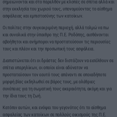
σημειώνονται και στο παρελθόν με κλοπές σε σπίτια αλλά και
στην εκκλησία του χωριού τους, υπονομεύοντας το αίσθημα
ασφάλειας και εμπιστοσύνης των κατοίκων.
Οι πολίτες στην συγκεκριμένη περιοχή, αλλά τολμώ να πω
και συνολικά στην ύπαιθρο της Π.Ε. Ροδόπης, αισθάνονται
αβοήθητοι και ανήμποροι να προστατεύσουν τις περιουσίες
τους και πλέον και την προσωπική τους ασφάλεια.
Διαπιστώνεται ότι οι δράστες δεν διστάζουν να εισέλθουν σε
σπίτια υπερηλίκων, οι οποίοι είναι αδύνατον να
προστατεύσουν τον εαυτό τους απέναντι σε οποιαδήποτε
μορφή βίας εκδηλωθεί σε βάρος τους, με ολέθριες
συνέπειες για τη σωματική τους ακεραιότητα, ακόμη και για
την ίδια τους τη ζωή.
Κατόπιν αυτών, και ενόψει του γεγονότος ότι το αίσθημα
ασφαλείας των κατοίκων σε πολλούς οικισμούς της Π.Ε.