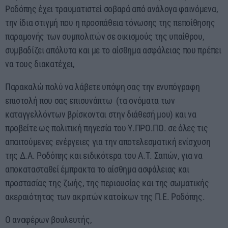
Ροδόπης έχει τραυματιστεί σοβαρά από ανάλογα φαινόμενα,
την ίδια στιγμή που η προσπάθεια τόνωσης της πεποίθησης
παραμονής των συμπολιτών σε οικισμούς της υπαίθρου,
συμβαδίζει απόλυτα και με το αίσθημα ασφάλειας που πρέπει
να τους διακατέχει,
Παρακαλώ πολύ να λάβετε υπόψη σας την ενυπόγραφη
επιστολή που σας επισυνάπτω (τα ονόματα των
καταγγελλόντων βρίσκονται στην διάθεσή μου) και να
προβείτε ως πολιτική πηγεσία του Υ.ΠΡΟ.ΠΟ. σε όλες τις
απαιτούμενες ενέργειες για την αποτελεσματική ενίσχυση
της Δ.Α. Ροδόπης και ειδικότερα του Α.Τ. Σαπών, για να
αποκατασταθεί έμπρακτα το αίσθημα ασφάλειας και
προστασίας της ζωής, της περιουσίας και της σωματικής
ακεραιότητας των ακριτών κατοίκων της Π.Ε. Ροδόπης.
Ο αναφέρων βουλευτής,