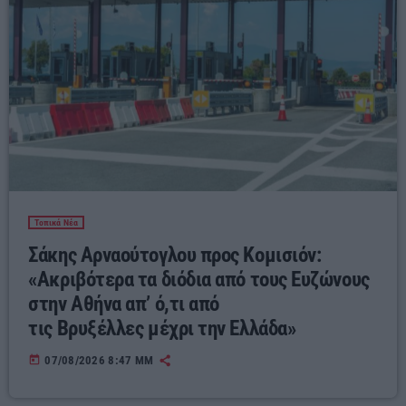
Τοπικά Νέα
Σάκης Αρναούτογλου προς Κομισιόν:
«Ακριβότερα τα διόδια από τους Ευζώνους
στην Αθήνα απ’ ό,τι από
τις Βρυξέλλες μέχρι την Ελλάδα»
today
07/08/2026 8:47 ΜΜ