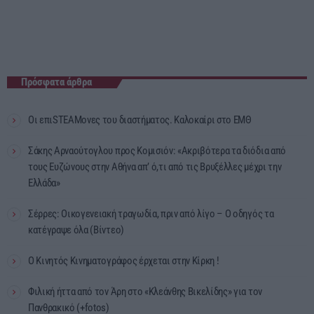
Πρόσφατα άρθρα
Οι επιSTEAMονες του διαστήματος. Καλοκαίρι στο ΕΜΘ
Σάκης Αρναούτογλου προς Κομισιόν: «Ακριβότερα τα διόδια από
τους Ευζώνους στην Αθήνα απ’ ό,τι από τις Βρυξέλλες μέχρι την
Ελλάδα»
Σέρρες: Οικογενειακή τραγωδία, πριν από λίγο – Ο οδηγός τα
κατέγραψε όλα (Βίντεο)
Ο Κινητός Κινηματογράφος έρχεται στην Κίρκη !
Φιλική ήττα από τον Άρη στο «Κλεάνθης Βικελίδης» για τον
Πανθρακικό (+fotos)