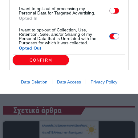
I want to opt-out of processing my
Personal Data for Targeted Advertising.
Opted In
I want to opt-out of Collection, Use,
Retention, Sale, and/or Sharing of my
Personal Data that Is Unrelated with the
Purposes for which it was collected.
Opted Out
Συντάχθηκε από:
ERKO
CONFIRM
email
Data Deletion
Data Access
Privacy Policy
Σχετικά άρθρα