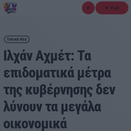
menu
play_arrow
PLAY
close
play_arrow
ΕΡΚΟ
Τοπικά Νέα
Ιλχάν Αχμέτ: Τα
επιδοματικά μέτρα
Αρχική
της κυβέρνησης δεν
Εκπομπές
Ειδήσεις
λύνουν τα μεγάλα
Τοπικά Νέα
οικονομικά
Αθλητικά