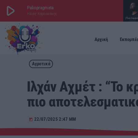
play_arrow
Paliopragmata
Ηλίας Καμπακάκης
play_arrow
ΕΡΚΟ
LIVE
Αρχική
Εκπομπέ
Αγροτικά
Ιλχάν Αχμέτ : “Το κ
πιο αποτελεσματικ
22/07/2025 2:47 ΜΜ
today