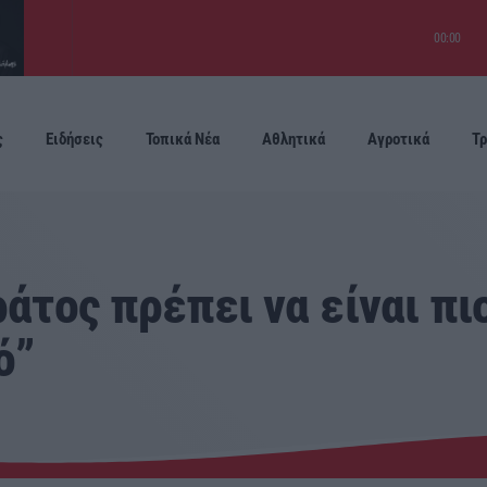
00:00
ς
Ειδήσεις
Τοπικά Νέα
Αθλητικά
Αγροτικά
Τρ
Προσεχείς
ράτος πρέπει να είναι πι
ό”