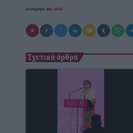
Συντάχθηκε από:
ERKO
email
Σχετικά άρθρα