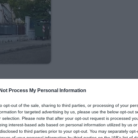
Not Process My Personal Information
to opt-out of the sale, sharing to third parties, or processing of your per
formation for targeted advertising by us, please use the below opt-out s
r selection. Please note that after your opt-out request is processed y
ροτικής Ανάπτυξης και το Εσωτερικών “σπασμένες” οι
eing interest-based ads based on personal information utilized by us or
όπληκτους της Ροδόπης του 2023. “Θέλουμε ένα πιο
disclosed to third parties prior to your opt-out. You may separately opt-
χανισμό” τόνισε κατά την συζήτησης της σημερινής
losure of your personal information by third parties on the IAB’s list of