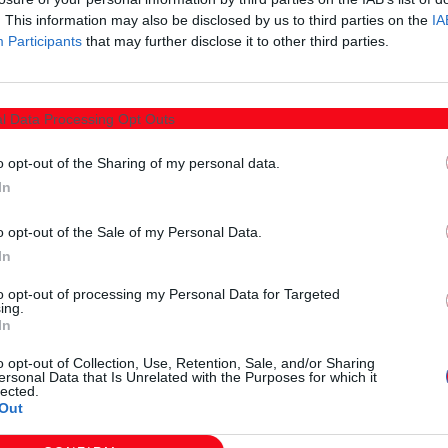
. This information may also be disclosed by us to third parties on the
IA
ουργό Κλιματικής Κρίσης κ. Κατσαφάδο, ο βουλευτής
Participants
that may further disclose it to other third parties.
ν Αχμέτ.
l Data Processing Opt Outs
o opt-out of the Sharing of my personal data.
In
o opt-out of the Sale of my Personal Data.
In
to opt-out of processing my Personal Data for Targeted
ing.
In
o opt-out of Collection, Use, Retention, Sale, and/or Sharing
ersonal Data that Is Unrelated with the Purposes for which it
lected.
Out