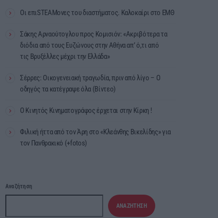
Οι επιSTEAMονες του διαστήματος. Καλοκαίρι στο ΕΜΘ
Σάκης Αρναούτογλου προς Κομισιόν: «Ακριβότερα τα
διόδια από τους Ευζώνους στην Αθήνα απ’ ό,τι από
τις Βρυξέλλες μέχρι την Ελλάδα»
Σέρρες: Οικογενειακή τραγωδία, πριν από λίγο – Ο
οδηγός τα κατέγραψε όλα (Βίντεο)
Ο Κινητός Κινηματογράφος έρχεται στην Κίρκη !
Φιλική ήττα από τον Άρη στο «Κλεάνθης Βικελίδης» για
τον Πανθρακικό (+fotos)
Αναζήτηση
ΑΝΑΖΉΤΗΣΗ