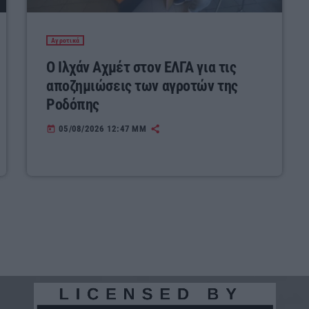
Αγροτικά
Ο Ιλχάν Αχμέτ στον ΕΛΓΑ για τις
αποζημιώσεις των αγροτών της
Ροδόπης
05/08/2026 12:47 ΜΜ
today