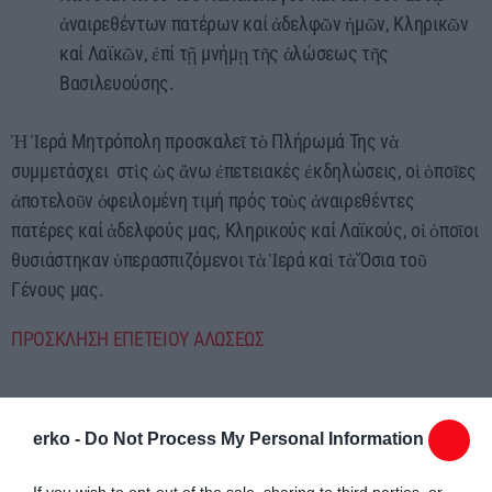
ἀναιρεθέντων πατέρων καί ἀδελφῶν ἡμῶν, Κληρικῶν
καί Λαϊκῶν, ἐπί τῇ μνήμῃ τῆς ἁλώσεως τῆς
Βασιλευούσης.
Ἡ Ἱερά Μητρόπολη προσκαλεῖ τὸ Πλήρωμά Της νὰ
συμμετάσχει στὶς ὡς ἄνω ἐπετειακές ἐκδηλώσεις, οἱ ὁποῖες
ἀποτελοῦν ὀφειλομένη τιμή πρός τοὺς ἀναιρεθέντες
πατέρες καί ἀδελφούς μας, Κληρικούς καί Λαϊκούς, οἱ ὁποῖοι
θυσιάστηκαν ὑπερασπιζόμενοι τὰ Ἱερά καὶ τὰ Ὅσια τοῦ
Γένους μας.
ΠΡΟΣΚΛΗΣΗ ΕΠΕΤΕΙΟΥ ΑΛΩΣΕΩΣ
erko -
Do Not Process My Personal Information
If you wish to opt-out of the sale, sharing to third parties, or