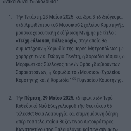
ἀνακοινώνει τὰ ἀκόλουθα :
60 λεπτά με τον Παναγιώτη Τσοχλιά
12:00 - 17:00
Τὴν Τετάρτη, 28 Μαΐου 2025, καὶ ὥρα 8 τὸ ἀπόγευμα,
στὸ Ἀμφιθέατρο τοῦ Μουσικοῦ Σχολείου Κομοτηνῆς,
μουσικοχορευτικῆή ἐκδήλωση Μνήμης μὲ τίτλο :
«Τείχη ἑάλωκαν, Πόλις οὐχί»,
στὴν ὁποία θὰ
συμμετέχουν ἡ Χορωδία τῆς Ἱερᾶς Μητροπόλεως μὲ
χοράρχη τὸν κ. Γεώργιο Πενέτη, ἡ Χορωδία Ἰάσμου, ὁ
Μορφωτικός Σύλλογος τῶν ἐν Θράκῃ διαβιούντων
Σαρακατσάνων, ἡ Χορωδία τοῦ Μουσικοῦ Σχολείου
ου
Κομοτηνῆς καὶ ἡ Χορωδία 1
Γυμνασίου Κομοτηνῆς.
Τὴν
Πέμπτη, 29 Μαΐου 2025
, τὸ πρωί στὸν Ἱερό
Καθεδρικό Ναό Εὐαγγελισμοῦ τῆς Θεοτόκου θὰ
τελεσθεῖ Θεία Λειτουργία καὶ ἐπιμνημόσυνη δέηση
ὑπέρ τοῦ τελευταίου Βυζαντινοῦ Αὐτοκράτορος
Κωνσταντίνου τοῦ Παλαιολόγου καί τῶν σύν αὐτῷ