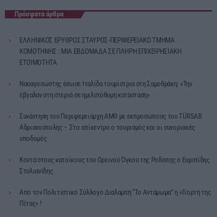
Πρόσφατα άρθρα
ΕΛΛΗΝΙΚΟΣ ΕΡΥΘΡΟΣ ΣΤΑΥΡΟΣ-ΠΕΡΙΦΕΡΕΙΑΚΟ ΤΜΗΜΑ
ΚΟΜΟΤΗΝΗΣ : ΜΙΑ ΕΒΔΟΜΑΔΑ ΣΕ ΠΛΗΡΗ ΕΠΙΧΕΙΡΗΣΙΑΚΗ
ΕΤΟΙΜΟΤΗΤΑ
Ναυαγοσώστης έσωσε Ιταλίδα τουρίστρια στη Σαμοθράκη: «Την
έβγαλαν στη στεριά σε ημιλιπόθυμη κατάσταση»
Συνάντηση του Περιφερειάρχη ΑΜΘ με εκπροσώπους του TÜRSAB
Αδριανούπολης – Στο επίκεντρο ο τουρισμός και οι συνοριακές
υποδομές
Κοντά στους κατοίκους του Ορεινού Όγκου της Ροδόπης ο Ευριπίδης
Στυλιανίδης
Από τον Πολιτιστικό Σύλλογο Διαλαμπή “Το Αντάμωμα” η «Γιορτή της
Πίτας» !