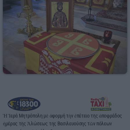
Αγροτικά
Τραγούδια της Θράκης
Επικοινωνία
Προσεχείς
ERKO
08:30 - 09:00
ERKO
09:00 - 12:00
Ἡ Ἱερά Μητρόπολη μὲ ἀφορμή τὴν ἐπέτειο τῆς ἀποφράδος
ἡμέρας τῆς Ἁλώσεως τῆς Βασιλευούσης τῶν πόλεων
RADIO ERKO