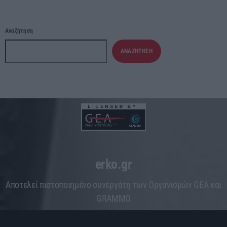
Αναζήτηση
ΑΝΑΖΉΤΗΣΗ
erko.gr
Aποτελεί πιστοποιημένο συνεργάτη των Οργανισμών GEA και
GRAMMO