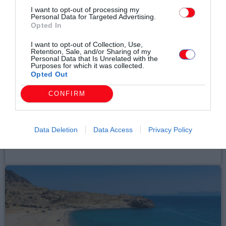
I want to opt-out of processing my
Personal Data for Targeted Advertising.
Opted In
I want to opt-out of Collection, Use,
Retention, Sale, and/or Sharing of my
Personal Data that Is Unrelated with the
Purposes for which it was collected.
Τοπικά Νέα
Opted Out
ΕΛΛΗΝΙΚΟΣ ΕΡΥΘΡΟΣ ΣΤΑΥΡΟΣ-
CONFIRM
ΠΕΡΙΦΕΡΕΙΑΚΟ ΤΜΗΜΑ ΚΟΜΟΤΗΝΗΣ :
ΜΙΑ ΕΒΔΟΜΑΔΑ ΣΕ ΠΛΗΡΗ
ΕΠΙΧΕΙΡΗΣΙΑΚΗ ΕΤΟΙΜΟΤΗΤΑ
Data Deletion
Data Access
Privacy Policy
today
08/08/2026 11:47 ΜΜ