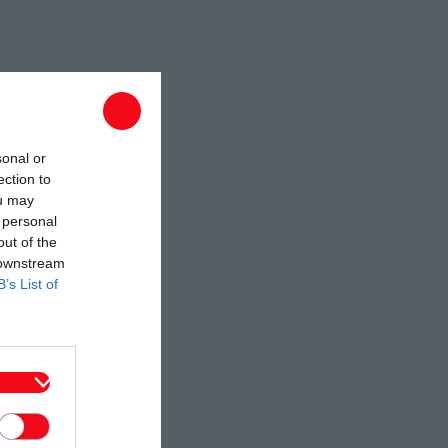
sonal or
ection to
ou may
 personal
out of the
 downstream
B’s List of