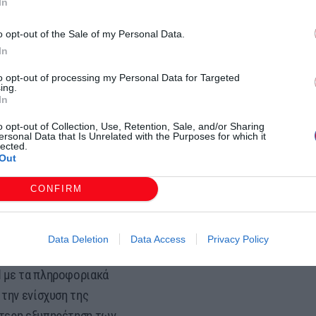
In
ή Γενική ΣΣΕ με ελεύθερες
των αντεργατικών νόμων για
o opt-out of the Sale of my Personal Data.
και τις απλήρωτες υπερωρίες.
In
παγγέλματα, βελτίωση των
to opt-out of processing my Personal Data for Targeted
ing.
ειδικοτήτων.
In
σχροκέρδειας.
o opt-out of Collection, Use, Retention, Sale, and/or Sharing
 και εργοδοτικό παρεμβατισμό
ersonal Data that Is Unrelated with the Purposes for which it
lected.
εργαζομένων.
Out
ι στην εφαρμογή νέων
CONFIRM
κά και συλλογικά δικαιώματα
ες στη βάση της πρότασης
Data Deletion
Data Access
Privacy Policy
ΥΣ τους κλάδους.
 με τα πληροφοριακά
την ενίσχυση της
ύτερη εξυπηρέτηση των