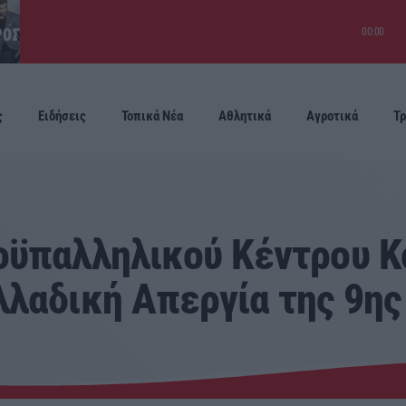
00:00
ς
Ειδήσεις
Τοπικά Νέα
Αθλητικά
Αγροτικά
Τρ
Προσεχείς
οϋπαλληλικού Κέντρου Κ
λαδική Απεργία της 9ης