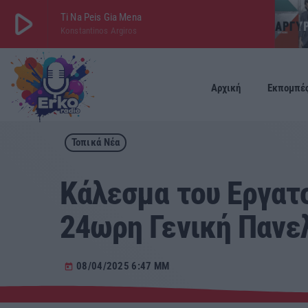
play_arrow
Ti Na Peis Gia Mena
Konstantinos Argiros
play_arrow
ΕΡΚΟ
LIVE
Αρχική
Εκπομπέ
Τοπικά Νέα
Kάλεσμα του Εργατ
24ωρη Γενική Πανελ
08/04/2025 6:47 ΜΜ
today