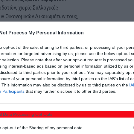
γοδοτών, χωρίς Συλλογικές
ων Οικονομικών Δικαιωμάτων τους,
κών Δικαιωμάτων τους.
Not Process My Personal Information
 δυσβάσταχτη για τα Ελληνικά
to opt-out of the sale, sharing to third parties, or processing of your per
τελειώνει στις 15 μέρες.
formation for targeted advertising by us, please use the below opt-out s
ο, φορολογείτε το φιλοδώρημα του
r selection. Please note that after your opt-out request is processed y
eing interest-based ads based on personal information utilized by us or
νικοποιήσατε τη Συνδικαλιστική
disclosed to third parties prior to your opt-out. You may separately opt-
πό 830 € μεικτά πήγε στα 880 €,
losure of your personal information by third parties on the IAB’s list of
ά στον κόσμο που υποφέρει.
. This information may also be disclosed by us to third parties on the
IA
Participants
that may further disclose it to other third parties.
μα, εμμένοντας στην Αντιλαϊκή,
οπάλης, θα δώσει ένα ηχηρό μήνυμα
l Data Processing Opt Outs
o opt-out of the Sharing of my personal data.