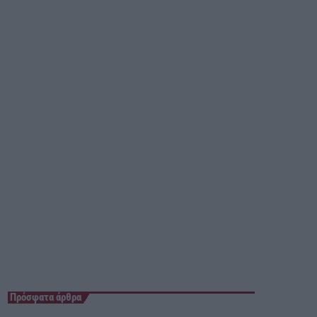
Mixed by Giorgos
23:40 - 23:55
Πρόσφατα άρθρα