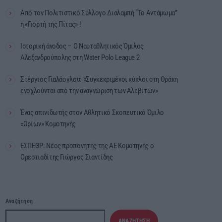
Από τον Πολιτιστικό Σύλλογο Διαλαμπή “Το Αντάμωμα”
η «Γιορτή της Πίτας» !
Ιστορική άνοδος – Ο Ναυταθλητικός Όμιλος
Αλεξανδρούπολης στη Water Polo League 2
Στέργιος Γιαλάογλου: «Συγκεκριμένοι κύκλοι στη Θράκη
ενοχλούνται από την αναγνώριση των Αλεβιτών»
Ένας απινιδωτής στον Αθλητικό Σκοπευτικό Όμιλο
«Ωρίων» Κομοτηνής
ΕΣΠΕΘΡ: Νέος προπονητής της ΑΕ Κομοτηνής ο
Ορεστιαδίτης Γιώργος Σιαντίδης
Αναζήτηση
ΑΝΑΖΉΤΗΣΗ