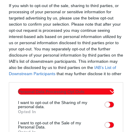
If you wish to opt-out of the sale, sharing to third parties, or
Θεατρική παράσταση
processing of your personal or sensitive information for
targeted advertising by us, please use the below opt-out
Θέλω να σου κρατώ το χέρι
section to confirm your selection. Please note that after your
opt-out request is processed you may continue seeing
Ώρα έναρξης
21.30
interest-based ads based on personal information utilized by
us or personal information disclosed to third parties prior to
your opt-out. You may separately opt-out of the further
disclosure of your personal information by third parties on the
ΠΑΡΑΣΚΕΥΗ 10 ΙΟΥΛΙΟΥ
IAB’s list of downstream participants. This information may
also be disclosed by us to third parties on the
IAB’s List of
Θεατρική παράσταση
Downstream Participants
that may further disclose it to other
third parties.
Ματωμένος Γάμος
Personal Data Processing Opt Outs
Ώρα έναρξης
21:15
I want to opt-out of the Sharing of my
personal data.
Opted In
I want to opt-out of the Sale of my
ΣΑΒΒΑΤΟ 11 ΙΟΥΛΙΟΥ
Personal Data.