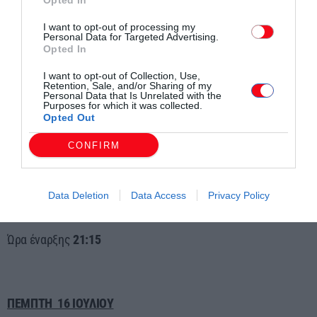
Opted In
Θεατρική Παράσταση για παιδιά
I want to opt-out of processing my
Personal Data for Targeted Advertising.
Έλμερ ο Παρδαλός Ελέφαντας
Opted In
I want to opt-out of Collection, Use,
Ώρα έναρξης
21.00
Retention, Sale, and/or Sharing of my
Personal Data that Is Unrelated with the
Purposes for which it was collected.
Opted Out
ΔΕΥΤΕΡΑ 13, ΤΡΙΤΗ 14, ΤΕΤΑΡΤΗ 15 ΙΟΥΛΙΟΥ
CONFIRM
ΘΕΡΙΝΟ ΣΙΝΕΜΑ
Data Deletion
Data Access
Privacy Policy
Οδός Μάλαγα
Ώρα έναρξης
21:15
ΠΕΜΠΤΗ 16 ΙΟΥΛΙΟΥ