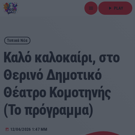
menu
play_arrow
PLAY
close
play_arrow
ΕΡΚΟ
Τοπικά Νέα
Καλό καλοκαίρι, στο
Θερινό Δημοτικό
Αρχική
Θέατρο Κομοτηνής
Εκπομπές
Ειδήσεις
(Το πρόγραμμα)
Τοπικά Νέα
12/06/2026 1:47 ΜΜ
today
Αθλητικά