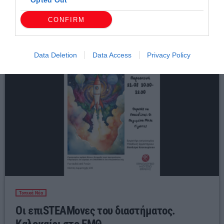
Opted Out
Σχετικά άρθρα
CONFIRM
Data Deletion
Data Access
Privacy Policy
Τοπικά Νέα
Οι επιSTEAMονες του διαστήματος.