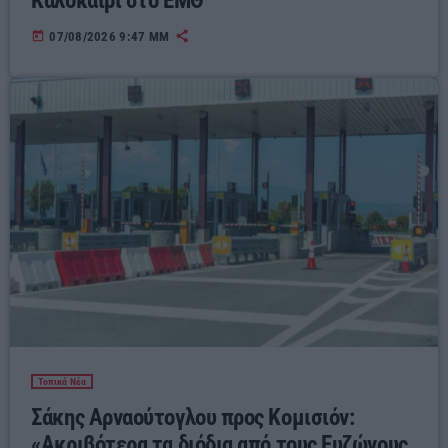
Καλοκαίρι στο ΕΜΘ
today
07/08/2026 9:47 ΜΜ
Τοπικά Νέα
Σάκης Αρναούτογλου προς Κομισιόν:
«Ακριβότερα τα διόδια από τους Ευζώνους