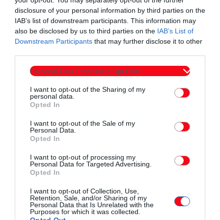
your opt-out. You may separately opt-out of the further
Στο πλαίσιο της εκδήλωσης θα εκτεθούν ψηφιακό και έντυπο
disclosure of your personal information by third parties on the
IAB’s list of downstream participants. This information may
υλικό, καθώς και έκθεση βιβλίων του Κώστα Βάρναλη, από
also be disclosed by us to third parties on the
IAB’s List of
το προσωπικό
Downstream Participants
that may further disclose it to other
αρχείο του φιλόλογου, ποιητή και συγγραφέα, Θανάση
third parties.
Μουσόπουλου, ο οποίος έχει και την όλη επιμέλεια της
Personal Data Processing Opt Outs
εκδήλωσης.
I want to opt-out of the Sharing of my
personal data.
Opted In
I want to opt-out of the Sale of my
Personal Data.
Opted In
Συντάχθηκε από:
ERKO
I want to opt-out of processing my
Personal Data for Targeted Advertising.
Opted In
email
I want to opt-out of Collection, Use,
Retention, Sale, and/or Sharing of my
Personal Data that Is Unrelated with the
Purposes for which it was collected.