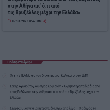
στην Αθήνα απ’ ό,τι από
τις Βρυξέλλες μέχρι την Ελλάδα»
today
07/08/2026 8:47 ΜΜ
Πρόσφατα άρθρα
Οι επιSTEAMονες του διαστήματος. Καλοκαίρι στο ΕΜΘ
Σάκης Αρναούτογλου προς Κομισιόν: «Ακριβότερα τα διόδια από
τους Ευζώνους στην Αθήνα απ’ ό,τι από τις Βρυξέλλες μέχρι την
Ελλάδα»
Σέρρες: Οικογενειακή τραγωδία, πριν από λίγο – Ο οδηγός τα