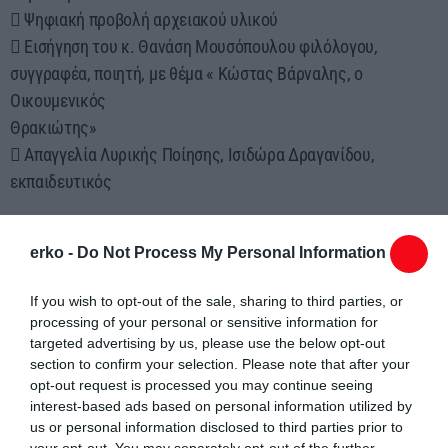
 Ψηφιακή προβολή αρχειακού υλικού
 Εισήγηση του κ. Θανάση Μουσόπουλου φιλόλογου,
συγγραφέα, ποιητή, με θέμα « Κώστας Βάρναλης, ο
Οικουμενικός
Θρακιώτης»
 Απαγγελία Λυρικής Ποίησης, Ισιδώρα Δραγανίδου,
εκπαιδευτικός
 Απαγγελία πεζογραφημάτων Γιάννα Χρηστίδου, φιλόλογος,
Θάλεια Βλανίδου, φοιτήτρια ΔΠΘ
erko -
Do Not Process My Personal Information
 Απόδοση τραγουδιών από τη Χορωδία του 4ου Γυμνασίου
If you wish to opt-out of the sale, sharing to third parties, or
Κομοτηνής, υπό τη διεύθυνση της Άννας Γακίδου
processing of your personal or sensitive information for
 Θεατρικό αναλόγιο – απόσπασμα από το θεατρικό έργο του
targeted advertising by us, please use the below opt-out
Κ. Βάρναλη « Άτταλος ο Γ’». Τα αποσπάσματα θα αποδώσουν
section to confirm your selection. Please note that after your
opt-out request is processed you may continue seeing
οι
interest-based ads based on personal information utilized by
Πέτρος Δεμερτζίδης, ερ. ηθοποιός και Βάλση Πελτέκη, ερ.
us or personal information disclosed to third parties prior to
ηθοποιός