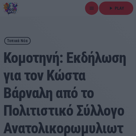
menu
play_arrow
PLAY
close
play_arrow
ΕΡΚΟ
Τοπικά Νέα
Κομοτηνή: Εκδήλωση
για τον Κώστα
Αρχική
Βάρναλη από το
Εκπομπές
Ειδήσεις
Πολιτιστικό Σύλλογο
Τοπικά Νέα
Ανατολικορωμυλιωτ
Αθλητικά