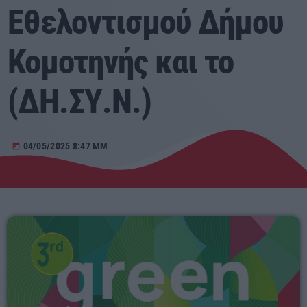
Εθελοντισμού Δήμου
Αγροτικά
Κομοτηνής και το
Τραγούδια της Θράκης
(ΔΗ.ΣΥ.Ν.)
Επικοινωνία
04/05/2025 8:47 ΜΜ
today
Προσεχείς
ΕΡΚΟ
03:00 - 07:00
ERKO
07:00 - 08:00
ΕΡΚΟ