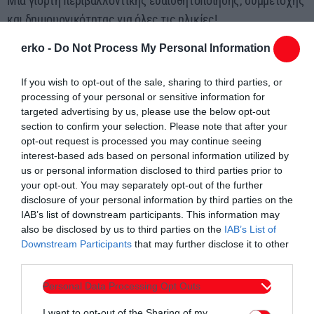
Μια γιορτή περιβαλλοντικής ευαισθητοποίησης, συμμετοχής
και δημιουργικότητας για όλες τις ηλικίες!
Για δηλώσεις συμμετοχής και πληροφορίες μπες στο
erko -
Do Not Process My Personal Information
[
www.exagonokomotini.gr
] ενότητα “Δράσεις”.
#GreenFestKomotini
#Eleftheria2025
#exagono
#komotini
If you wish to opt-out of the sale, sharing to third parties, or
#YouthCouncil
#environmentalawareness
#ecoactions
processing of your personal or sensitive information for
targeted advertising by us, please use the below opt-out
#youth4climate
#neolaiakomotinis
section to confirm your selection. Please note that after your
opt-out request is processed you may continue seeing
interest-based ads based on personal information utilized by
us or personal information disclosed to third parties prior to
your opt-out. You may separately opt-out of the further
disclosure of your personal information by third parties on the
IAB’s list of downstream participants. This information may
Συντάχθηκε από:
ERKO
also be disclosed by us to third parties on the
IAB’s List of
Downstream Participants
that may further disclose it to other
third parties.
email
Personal Data Processing Opt Outs
I want to opt-out of the Sharing of my