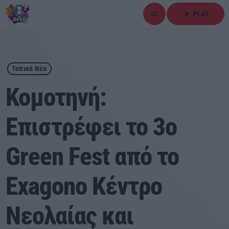
menu
play_arrow
PLAY
close
play_arrow
ΕΡΚΟ
Τοπικά Νέα
Κομοτηνή:
Επιστρέφει το 3ο
Αρχική
Green Fest από το
Εκπομπές
Ειδήσεις
Exagono Κέντρο
Τοπικά Νέα
Νεολαίας και
Αθλητικά