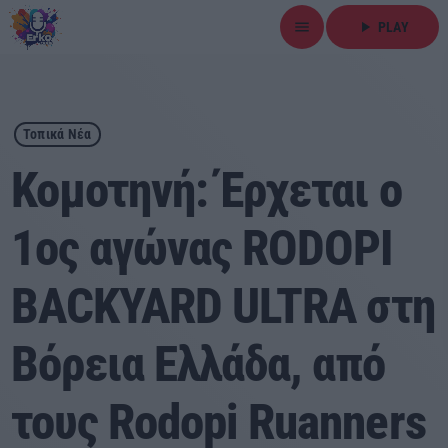
menu
play_arrow
PLAY
close
play_arrow
ΕΡΚΟ
Τοπικά Νέα
Κομοτηνή: Έρχεται ο
1ος αγώνας RODOPI
Αρχική
BACKYARD ULTRA στη
Εκπομπές
Ειδήσεις
Βόρεια Ελλάδα, από
Τοπικά Νέα
τους Rodopi Ruanners
Αθλητικά