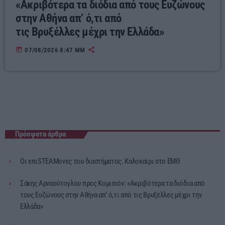
«Ακριβότερα τα διόδια από τους Ευζώνους
στην Αθήνα απ’ ό,τι από
τις Βρυξέλλες μέχρι την Ελλάδα»
today
07/08/2026 8:47 ΜΜ
Πρόσφατα άρθρα
Οι επιSTEAMονες του διαστήματος. Καλοκαίρι στο ΕΜΘ
Σάκης Αρναούτογλου προς Κομισιόν: «Ακριβότερα τα διόδια από
τους Ευζώνους στην Αθήνα απ’ ό,τι από τις Βρυξέλλες μέχρι την
Ελλάδα»