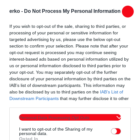
συμμετοχές από διάφορες περιοχές της Ελλάδας, καθώς και
από τη Βουλγαρία, καταδεικνύοντας τη δυναμική του
erko -
Do Not Process My Personal Information
εγχειρήματος.
If you wish to opt-out of the sale, sharing to third parties, or
Ο αγώνας διοργανώνεται από τον σύλλογο Rodopi Runners,
processing of your personal or sensitive information for
με την υποστήριξη του Δημοκριτείου Πανεπιστημίου Θράκης
targeted advertising by us, please use the below opt-out
και του Δήμου Κομοτηνής, και εντάσσεται στο επίσημο
section to confirm your selection. Please note that after your
πρόγραμμα των Ελευθερίων Θράκης 2025.
opt-out request is processed you may continue seeing
interest-based ads based on personal information utilized by
us or personal information disclosed to third parties prior to
your opt-out. You may separately opt-out of the further
disclosure of your personal information by third parties on the
IAB’s list of downstream participants. This information may
also be disclosed by us to third parties on the
IAB’s List of
Downstream Participants
that may further disclose it to other
Συντάχθηκε από:
ERKO
third parties.
Personal Data Processing Opt Outs
email
I want to opt-out of the Sharing of my
personal data.
Opted In