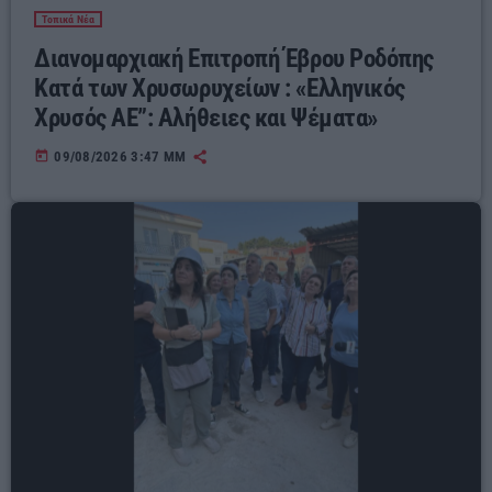
Τοπικά Νέα
Διανομαρχιακή Επιτροπή Έβρου Ροδόπης
Κατά των Χρυσωρυχείων : «Ελληνικός
Χρυσός ΑΕ”: Αλήθειες και Ψέματα»
today
09/08/2026 3:47 ΜΜ