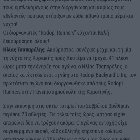
τους εμπλεκόμενους στην διοργάνωση και κυρίως τους
εθελοντές που μας στήριξαν με κάθε πιθανό τρόπο μέρα και
νύχτα!
Οι διοργανωτές “Rodopi Runners” εύχονται Καλή
ξεκούρασησε όλους!
Hλίας Τσαπαρέλης:
Ακούραστος συνέχισε μέχρι και τη μία
τη νύχτα της Κυριακής προς Δευτέρα να τρέχει, 41 πλέον
ώρες μετά την έναρξη του αγώνα, ο Ηλίας Τσαπαρέλης, ο
οποίος κατέκτησε έτσι τη νίκη στο Rodopi Backyard Ultra, τον
πρωτότυπο αγώνα που διοργανώθηκε από τους Rodopi
Runners στην Πανεπιστημιούπολη της Κομοτηνής.
Στην εκκίνηση στις οκτώ το πρωί του Σαββάτου βρέθηκαν
περίπου 70 αθλητές. Τις τελευταίες ώρες ωστόσο είχαν
απομείνει δύο να τρέχουν ακόμα. Ο αγώνας αντοχής είχε
συγκεκριμένο σκοπό, κάθε αθλητής έπρεπε να καλύψει
απόσταση μήκους 6,706 μέτρων εντός μίας ώρας και κάθε