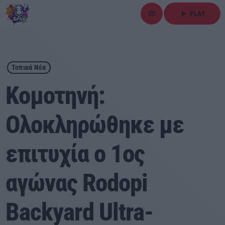
menu
play_arrow
PLAY
close
play_arrow
ΕΡΚΟ
Τοπικά Νέα
Kομοτηνή:
Ολοκληρώθηκε με
Αρχική
επιτυχία ο 1ος
Εκπομπές
Ειδήσεις
αγώνας Rodopi
Τοπικά Νέα
Backyard Ultra-
Αθλητικά