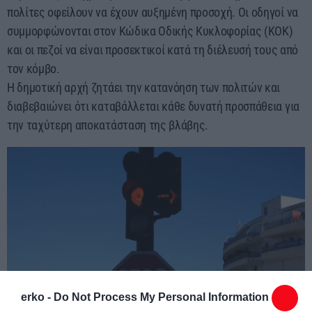
πολίτες οφείλουν να έχουν αυξημένη προσοχή. Οι οδηγοί να
συμμορφώνονται στον Κώδικα Οδικής Κυκλοφορίας (ΚΟΚ)
και οι πεζοί να είναι προσεκτικοί κατά τη διέλευσή τους από
τον κόμβο.
Η δημοτική αρχή ζητάει την κατανόηση των πολιτών και
διαβεβαιώνει ότι καταβάλλεται κάθε δυνατή προσπάθεια για
την ταχύτερη αποκατάσταση της βλάβης.
erko -
Do Not Process My Personal Information