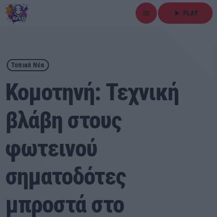
menu
play_arrow
PLAY
close
play_arrow
ΕΡΚΟ
Τοπικά Νέα
Κομοτηνή: Τεχνική
βλάβη στους
Αρχική
φωτεινού
Εκπομπές
Ειδήσεις
σηματοδότες
Τοπικά Νέα
μπροστά στο
Αθλητικά