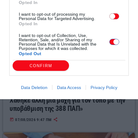
Opted In
I want to opt-out of processing my
Personal Data for Targeted Advertising.
Opted In
I want to opt-out of Collection, Use,
Retention, Sale, and/or Sharing of my
Personal Data that Is Unrelated with the
Purposes for which it was collected.
Opted Out
CONFIRM
Τοπικά Νέα
Data Deletion
Data Access
Privacy Policy
Ντίνος Χαριτόπουλος : «Η σιωπή κοστίζει:
Χάθηκε άλλη μία μάχη για τον τόπο με την
υποβάθμιση της 388 ΠΑΠ»
today
07/08/2026 9:47 ΠΜ