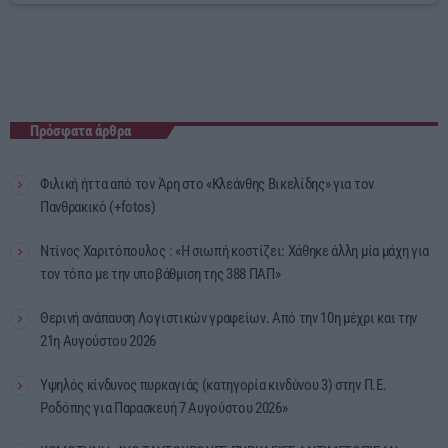
Πρόσφατα άρθρα
Φιλική ήττα από τον Άρη στο «Κλεάνθης Βικελίδης» για τον
Πανθρακικό (+fotos)
Ντίνος Χαριτόπουλος : «Η σιωπή κοστίζει: Χάθηκε άλλη μία μάχη για
τον τόπο με την υποβάθμιση της 388 ΠΑΠ»
Θερινή ανάπαυση Λογιστικών γραφείων. Από την 10η μέχρι και την
21η Αυγούστου 2026
Υψηλός κίνδυνος πυρκαγιάς (κατηγορία κινδύνου 3) στην Π.Ε.
Ροδόπης για Παρασκευή 7 Αυγούστου 2026»