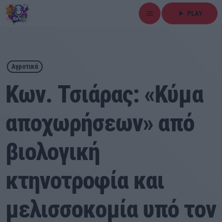
menu
play_arrow
PLAY
close
play_arrow
ΕΡΚΟ
Αγροτικά
Κων. Τσιάρας: «Κύμα
αποχωρήσεων» από
Αρχική
βιολογική
Εκπομπές
Ειδήσεις
κτηνοτροφία και
Τοπικά Νέα
μελισσοκομία υπό τον
Αθλητικά