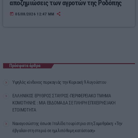
αποζημιώσεις των αγροτών της Ροδόπης
today
05/08/2026 12:47 ΜΜ
Πρόσφατα άρθρα
Υψηλός κίνδυνος πυρκαγιάς την Κυριακή 9 Αυγούστου
ΕΛΛΗΝΙΚΟΣ ΕΡΥΘΡΟΣ ΣΤΑΥΡΟΣ-ΠΕΡΙΦΕΡΕΙΑΚΟ ΤΜΗΜΑ
ΚΟΜΟΤΗΝΗΣ : ΜΙΑ ΕΒΔΟΜΑΔΑ ΣΕ ΠΛΗΡΗ ΕΠΙΧΕΙΡΗΣΙΑΚΗ
ΕΤΟΙΜΟΤΗΤΑ
Ναυαγοσώστης έσωσε Ιταλίδα τουρίστρια στη Σαμοθράκη: «Την
έβγαλαν στη στεριά σε ημιλιπόθυμη κατάσταση»