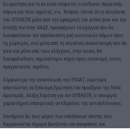
Σε ερώτηση για το αν είναι υπαρκτός ο κίνδυνος περικοπής
πόρων για τους αγρότες, ο κ. Τσιάρας τόνισε ότι η εξυγίανση
του ΟΠΕΚΕΠΕ μέσα από την εφαρμογή του action plan και την
ένταξή του στην ΑΑΔΕ, προσφέρουν τα εχέγγυα που θα
διασφαλίσουν την απρόσκοπτη ροή κοινοτικών πόρων προς
τη χώρα μας, ενώ μέσα από τη συνολική ανακατανομή που θα
γίνει και μέσα από τους ελέγχους, στην ουσία, θα
διασφαλισθούν, περισσότεροι πόροι προς κατανομή, στους
πραγματικούς αγρότες.
Σύμφωνα με την ανακοίνωση του ΥΠΑΑΤ, νωρίτερα
απαντώντας σε Επίκαιρη Ερώτηση του προέδρου της Νέας
Αριστεράς, Αλέξη Χαρίτση για τον ΟΠΕΚΕΠΕ, ο υπουργός
χαρακτήρισε υποκριτικές αντιδράσεις της αντιπολίτευσης.
Επισήμανε δε, πως μέρος των υποθέσεων απάτης που
διερευνώνται σήμερα βασίζεται «σε αποφάσεις και