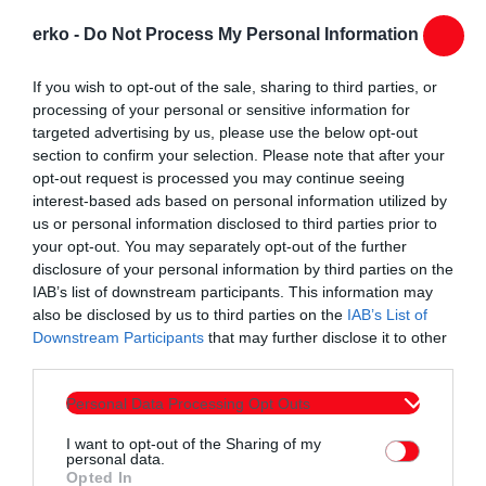
νομοθετικές παρεμβάσεις της κυβέρνησης ΣΥΡΙΖΑ».
Σχολίασε ότι δεν είναι η πρώτη φορά που επιβάλλεται
erko -
Do Not Process My Personal Information
πρόστιμο στον ΟΠΕΚΕΠΕ, υπενθυμίζοντας ότι «στο παρελθόν
If you wish to opt-out of the sale, sharing to third parties, or
επιβλήθηκαν 680 εκατομμύρια ευρώ προστίμων την περίοδο
processing of your personal or sensitive information for
1996-2004 και σοβαρές κυρώσεις τη δεκαετία του ’80».
targeted advertising by us, please use the below opt-out
section to confirm your selection. Please note that after your
Ο κ. Τσιάρας διευκρίνισε, επιπροσθέτως, ότι το επίμαχο
opt-out request is processed you may continue seeing
πρόστιμο δεν αφορά τις τρέχουσες έρευνες της Ευρωπαϊκής
interest-based ads based on personal information utilized by
us or personal information disclosed to third parties prior to
Εισαγγελίας για υποθέσεις απάτης, αλλά την πλημμελή
your opt-out. You may separately opt-out of the further
εφαρμογή των ευρωπαϊκών κανόνων στις επιδοτήσεις και
disclosure of your personal information by third parties on the
στην έλλειψη ελεγκτικών μηχανισμών και βοσκοτοπικών
IAB’s list of downstream participants. This information may
also be disclosed by us to third parties on the
IAB’s List of
χαρτών.
Downstream Participants
that may further disclose it to other
third parties.
Υπερασπίστηκε τον σχεδιασμό της κυβέρνησης για τη
διαχείριση του προστίμου, υπενθυμίζοντας ότι για το ύψος
Personal Data Processing Opt Outs
του προστίμου «θα ασκηθεί προσφυγή», ενώ όπως δήλωσε,
I want to opt-out of the Sharing of my
στόχος είναι να πληρωθεί μέσω συμψηφισμού με
personal data.
Opted In
μελλοντικές ενισχύσεις και όχι από τον κρατικό