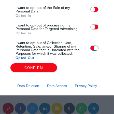
προϋπολογισμό.
I want to opt-out of the Sale of my
Personal Data.
Opted In
Τέλος, αναφερόμενος στα βήματα εξυγίανσης του ΟΠΕΚΕΠΕ
επανέλαβε πως από την πρώτη στιγμή που ανέλαβε το
I want to opt-out of processing my
Personal Data for Targeted Advertising.
χαρτοφυλάκιο είχε θέσει ως προσωπικό του στοίχημα τη
Opted In
διαφάνεια και την αποκατάσταση της αξιοπιστίας του
I want to opt-out of Collection, Use,
Οργανισμού.
Retention, Sale, and/or Sharing of my
Personal Data that Is Unrelated with the
Purposes for which it was collected.
Opted Out
CONFIRM
Data Deletion
Data Access
Privacy Policy
Συντάχθηκε από:
ERKO
email