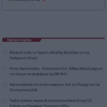
Πρόσφατα άρθρα
Φιλική ήττα από τον Άρη στο «Κλεάνθης Βικελίδης» για τον
Πανθρακικό (+fotos)
Ντίνος Χαριτόπουλος : «Η σιωπή κοστίζει: Χάθηκε άλλη μία μάχη για
τον τόπο με την υποβάθμιση της 388 ΠΑΠ»
Θερινή ανάπαυση Λογιστικών γραφείων. Από την 10η μέχρι και την
21η Αυγούστου 2026
Υψηλός κίνδυνος πυρκαγιάς (κατηγορία κινδύνου 3) στην Π.Ε.
Ροδόπης για Παρασκευή 7 Αυγούστου 2026»