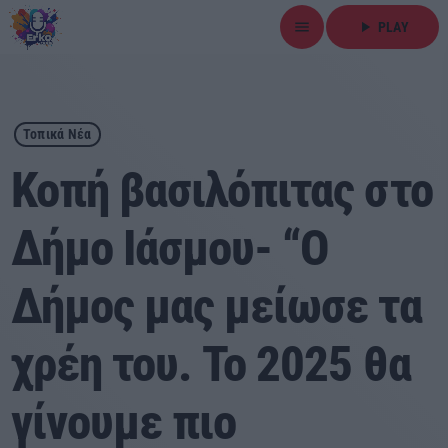
menu
play_arrow
PLAY
close
play_arrow
ΕΡΚΟ
Τοπικά Νέα
Κοπή βασιλόπιτας στο
Δήμο Ιάσμου- “Ο
Αρχική
Δήμος μας μείωσε τα
Εκπομπές
Ειδήσεις
χρέη του. Το 2025 θα
Τοπικά Νέα
γίνουμε πιο
Αθλητικά