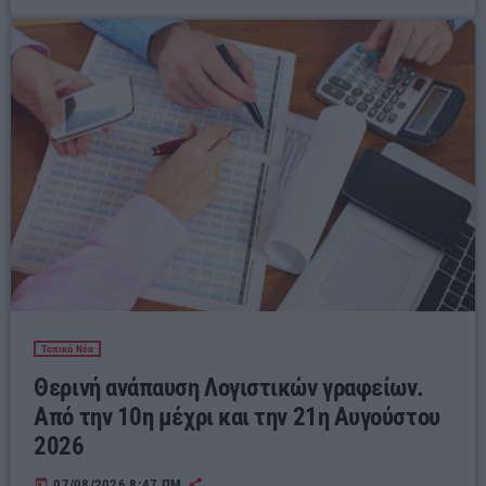
Τοπικά Νέα
Θερινή ανάπαυση Λογιστικών γραφείων.
Από την 10η μέχρι και την 21η Αυγούστου
2026
today
07/08/2026 8:47 ΠΜ