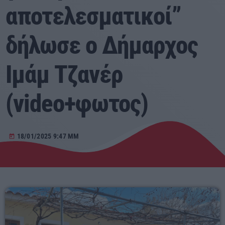
αποτελεσματικοί”
Αγροτικά
δήλωσε ο Δήμαρχος
Τραγούδια της Θράκης
Ιμάμ Τζανέρ
Επικοινωνία
(video+φωτος)
Προσεχείς
ERKO.GR
18/01/2025 9:47 ΜΜ
today
11:00 - 13:00
ΕΡΚΟ
13:00 - 14:30
ERKO