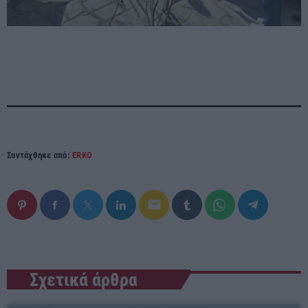
Συντάχθηκε από:
ERKO
email
Σχετικά άρθρα