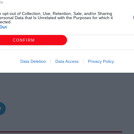
ιροτροφία και τη σχετική αλυσίδα παραγωγής.
In
o opt-out of Collection, Use, Retention, Sale, and/or Sharing
ώ βρίσκεται σε εξέλιξη διαδικασία ενημέρωσης των
ersonal Data that Is Unrelated with the Purposes for which it
lected.
ούμενες ενέργειες και τα προληπτικά μέτρα.
Out
CONFIRM
Data Deletion
Data Access
Privacy Policy