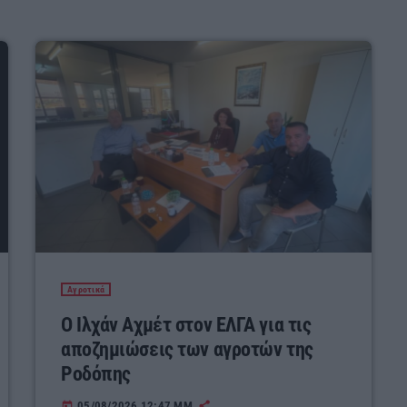
Αγροτικά
Ο Ιλχάν Αχμέτ στον ΕΛΓΑ για τις
αποζημιώσεις των αγροτών της
Ροδόπης
05/08/2026 12:47 ΜΜ
today