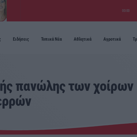
00:00
ς
Ειδήσεις
Τοπικά Νέα
Αθλητικά
Αγροτικά
Τρ
Προσεχείς
ής πανώλης των χοίρων 
ερρών