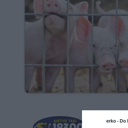
erko -
Do 