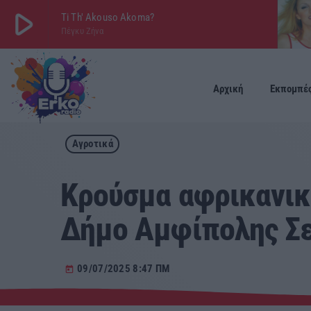
play_arrow
Ti Th' Akouso Akoma?
Πέγκυ Ζήνα
play_arrow
ΕΡΚΟ
LIVE
Αρχική
Εκπομπέ
Αγροτικά
Κρούσμα αφρικανικ
Δήμο Αμφίπολης Σ
09/07/2025 8:47 ΠΜ
today