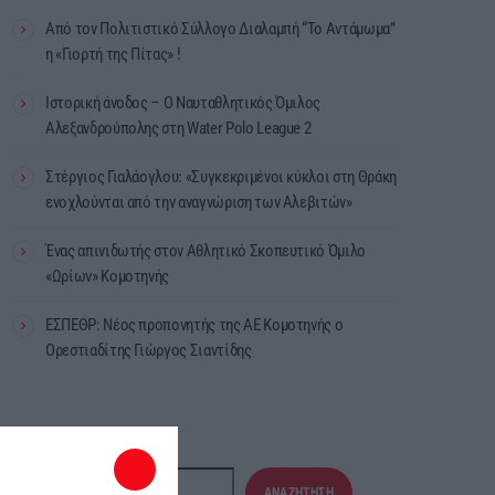
Από τον Πολιτιστικό Σύλλογο Διαλαμπή “Το Αντάμωμα”
η «Γιορτή της Πίτας» !
Ιστορική άνοδος – Ο Ναυταθλητικός Όμιλος
Αλεξανδρούπολης στη Water Polo League 2
Στέργιος Γιαλάογλου: «Συγκεκριμένοι κύκλοι στη Θράκη
ενοχλούνται από την αναγνώριση των Αλεβιτών»
Ένας απινιδωτής στον Αθλητικό Σκοπευτικό Όμιλο
«Ωρίων» Κομοτηνής
ΕΣΠΕΘΡ: Νέος προπονητής της ΑΕ Κομοτηνής ο
Ορεστιαδίτης Γιώργος Σιαντίδης
Αναζήτηση
ΑΝΑΖΉΤΗΣΗ