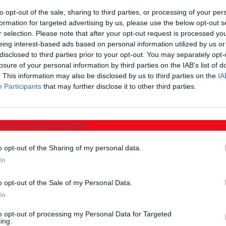
to opt-out of the sale, sharing to third parties, or processing of your per
formation for targeted advertising by us, please use the below opt-out s
 Σέρρες, Καβάλα και Δράμα
r selection. Please note that after your opt-out request is processed y
eing interest-based ads based on personal information utilized by us or
ν χοίρων εντοπίστηκε σε αγροτική μονάδα στον Δήμο
disclosed to third parties prior to your opt-out. You may separately opt-
losure of your personal information by third parties on the IAB’s list of
ενεργοποίηση μέτρων καραντίνας και πρόληψης στις
. This information may also be disclosed by us to third parties on the
IA
ράμας.
Participants
that may further disclose it to other third parties.
υ Αγροτικής Ανάπτυξης και Τροφίμων, έχει
αι περιορισμού σε κοινότητες και δήμους των τριών
l Data Processing Opt Outs
νήσεων ζώων, την ενίσχυση της επιτήρησης των
o opt-out of the Sharing of my personal data.
της εφαρμογής των κανόνων βιοασφάλειας.
In
ταση αυξημένης επιφυλακής, ενώ καλούνται σε πλήρη
o opt-out of the Sale of my Personal Data.
ην αποτροπή περαιτέρω εξάπλωσης της νόσου.
In
αι στον άνθρωπο, αλλά έχει υψηλή μεταδοτικότητα
to opt-out of processing my Personal Data for Targeted
ing.