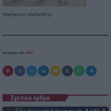
Πηγή+φωτος: cityofxanthi.gr
Συντάχθηκε από:
ERKO
email
Σχετικά άρθρα