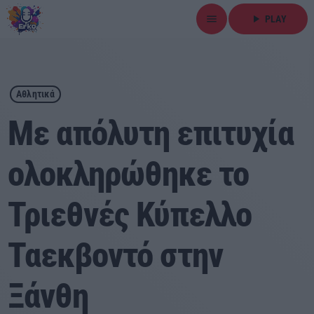
menu
play_arrow
PLAY
close
play_arrow
ΕΡΚΟ
Αθλητικά
Με απόλυτη επιτυχία
ολοκληρώθηκε το
Αρχική
Τριεθνές Κύπελλο
Εκπομπές
Ειδήσεις
Ταεκβοντό στην
Τοπικά Νέα
Ξάνθη
Αθλητικά