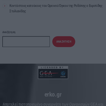
Κοντά στους κατοίκους του Ορεινού Όγκου της Ροδόπης ο Ευριπίδης
Στυλιανίδης
Αναζήτηση
ΑΝΑΖΉΤΗΣΗ
erko.gr
Aποτελεί πιστοποιημένο συνεργάτη των Οργανισμών GEA και