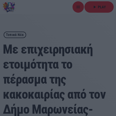
menu
play_arrow
PLAY
close
play_arrow
ΕΡΚΟ
Τοπικά Νέα
Με επιχειρησιακή
ετοιμότητα το
Αρχική
πέρασμα της
Εκπομπές
Ειδήσεις
κακοκαιρίας από τον
Τοπικά Νέα
Δήμο Μαρωνείας-
Αθλητικά