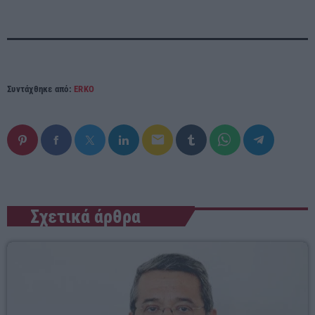
Συντάχθηκε από:
ERKO
email
Σχετικά άρθρα