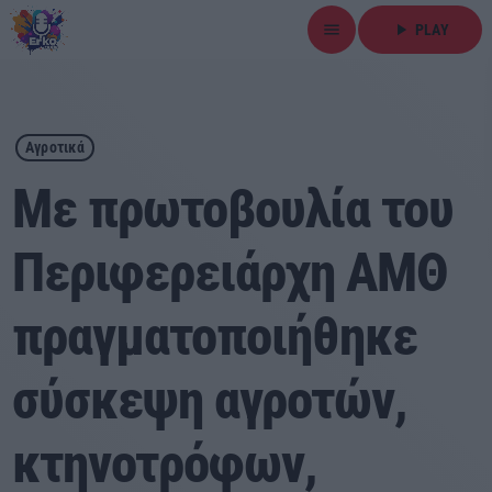
menu
play_arrow
PLAY
close
play_arrow
ΕΡΚΟ
Αγροτικά
Με πρωτοβουλία του
Περιφερειάρχη ΑΜΘ
Αρχική
πραγματοποιήθηκε
Εκπομπές
Ειδήσεις
σύσκεψη αγροτών,
Τοπικά Νέα
κτηνοτρόφων,
Αθλητικά