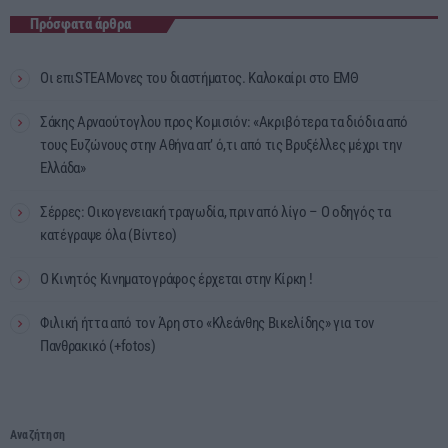
Πρόσφατα άρθρα
Οι επιSTEAMονες του διαστήματος. Καλοκαίρι στο ΕΜΘ
Σάκης Αρναούτογλου προς Κομισιόν: «Ακριβότερα τα διόδια από
τους Ευζώνους στην Αθήνα απ’ ό,τι από τις Βρυξέλλες μέχρι την
Ελλάδα»
Σέρρες: Οικογενειακή τραγωδία, πριν από λίγο – Ο οδηγός τα
κατέγραψε όλα (Βίντεο)
Ο Κινητός Κινηματογράφος έρχεται στην Κίρκη !
Φιλική ήττα από τον Άρη στο «Κλεάνθης Βικελίδης» για τον
Πανθρακικό (+fotos)
Αναζήτηση