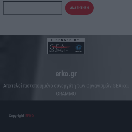
ΑΝΑΖΉΤΗΣΗ
erko.gr
Aποτελεί πιστοποιημένο συνεργάτη των Οργανισμών GEA και
GRAMMO
Copyright
ΕΡΚΟ