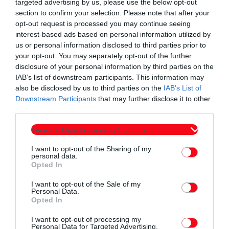
targeted advertising by us, please use the below opt-out
section to confirm your selection. Please note that after your
opt-out request is processed you may continue seeing
interest-based ads based on personal information utilized by
us or personal information disclosed to third parties prior to
your opt-out. You may separately opt-out of the further
disclosure of your personal information by third parties on the
IAB’s list of downstream participants. This information may
also be disclosed by us to third parties on the
IAB’s List of
Downstream Participants
that may further disclose it to other
third parties.
Personal Data Processing Opt Outs
Ο Περιφερειάρχης ΑΜΘ Χριστόδουλος Τοψίδης εξέφρασε
I want to opt-out of the Sharing of my
την ικανοποίησή του για τη σύσκεψη και δήλωσε ότι η
personal data.
Opted In
διοίκηση της Περιφέρειας εργάζεται σε λύσεις που
διασφαλίσουν τη βιωσιμότητα και την ανάπτυξη του
I want to opt-out of the Sale of my
Personal Data.
πρωτογενούς τομέα, δρομολογώντας συγκεκριμένα
Opted In
αρδευτικά έργα και έργα εξοικονόμησης ενέργειας,
I want to opt-out of processing my
προχωρώντας τις ενέργειες για τους αναδασμούς,
Personal Data for Targeted Advertising.