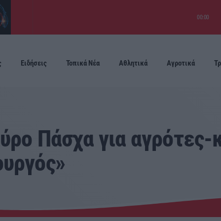
00:00
ς
Ειδήσεις
Τοπικά Νέα
Αθλητικά
Αγροτικά
Τρ
Προσεχείς
αύρο Πάσχα για αγρότες-
ουργός»