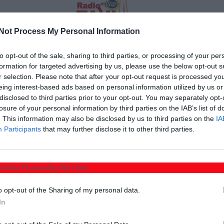
Not Process My Personal Information
Τσιάρας δεσμευόταν δημόσια μόλις πριν από λίγες
to opt-out of the sale, sharing to third parties, or processing of your per
μ των Δελφών, ότι
«οι συνδεδεμένες ενισχύσεις θα
formation for targeted advertising by us, please use the below opt-out s
μάρτυρες μιας ακόμα κυβερνητικής ανακολουθίας: οι
r selection. Please note that after your opt-out request is processed y
eing interest-based ads based on personal information utilized by us or
ερη να μετατίθεται για
τον Μάιο
!
disclosed to third parties prior to your opt-out. You may separately opt-
losure of your personal information by third parties on the IAB’s list of
Υπουργό, αλλά
τινάζει στον αέρα κάθε προγραμματισμό
. This information may also be disclosed by us to third parties on the
IA
Participants
that may further disclose it to other third parties.
ωση στην αγροτική οικονομία και επιτείνοντας την
και αγρότες βλέπουν για ακόμη μία φορά τις
νώ προετοιμάζονται να κάνουν
μαύρο Πάσχα
, χωρίς τα
l Data Processing Opt Outs
 των οικογενειών και εκμεταλλεύσεών τους.
o opt-out of the Sharing of my personal data.
αδιέξοδο
καθώς δεν έχουν λάβει τις
ενισχύσεις για τις
In
ξαιτίας των ζωονόσων που τους έπληξαν, για δεύτερη