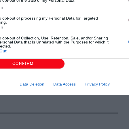
o opt-out of the Sale of my Personal Data.
αλάθι του Πάσχα”
, επιβάλλοντας τα super-markets
In
η οικονομική ζημιά στους παραγωγούς
, ενώ πολλοί που
όσων,
ζουν χωρίς εισόδημα εδώ και μήνες.
to opt-out of processing my Personal Data for Targeted
ing.
In
Ε
ως προς την πληρωμή των συνδεδεμένων ενισχύσεων
o opt-out of Collection, Use, Retention, Sale, and/or Sharing
ΕΠΕ στα 5 χρόνια διακυβέρνησης της ΝΔ να
ersonal Data that Is Unrelated with the Purposes for which it
lected.
υστο τεκμήριο της κυβερνητικής αδράνειας και
Out
ου αγροτικού τομέα, και της κατάρρευσης του
CONFIRM
της υπαίθρου και απαιτεί την ά
μεση καταβολή του
Data Deletion
Data Access
Privacy Policy
 Πάσχα, όπως είχε δεσμευτεί ο ίδιος ο Υπουργός.