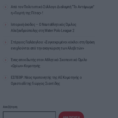
Από τον Πολιτιστικό Σύλλογο Διαλαμπή “Το Αντάμωμα”
η «Γιορτή της Πίτας» !
Ιστορική άνοδος – Ο Ναυταθλητικός Όμιλος
Αλεξανδρούπολης στη Water Polo League 2
Στέργιος Γιαλάογλου: «Συγκεκριμένοι κύκλοι στη Θράκη
ενοχλούνται από την αναγνώριση των Αλεβιτών»
Ένας απινιδωτής στον Αθλητικό Σκοπευτικό Όμιλο
«Ωρίων» Κομοτηνής
ΕΣΠΕΘΡ: Νέος προπονητής της ΑΕ Κομοτηνής ο
Ορεστιαδίτης Γιώργος Σιαντίδης
Αναζήτηση
ΑΝΑΖΉΤΗΣΗ