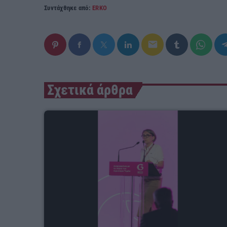
Συντάχθηκε από:
ERKO
email
Σχετικά άρθρα