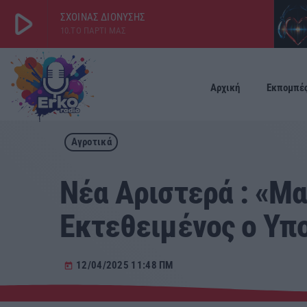
play_arrow
ΣΧΟΙΝΑΣ ΔΙΟΝΥΣΗΣ
10.ΤΟ ΠΑΡΤΙ ΜΑΣ
play_arrow
ΕΡΚΟ
LIVE
Αρχική
Εκπομπέ
Αγροτικά
Νέα Αριστερά : «Μ
Εκτεθειμένος ο Υπ
12/04/2025 11:48 ΠΜ
today