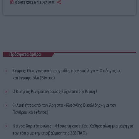
today
05/08/2026 12:47 ΜΜ
Πρόσφατα άρθρα
Σέρρες: Οικογενειακή τραγωδία, πριν από λίγο – Ο οδηγός τα
κατέγραψε όλα (Βίντεο)
Ο Κινητός Κινηματογράφος έρχεται στην Κίρκη !
Φιλική ήττα από τον Άρη στο «Κλεάνθης Βικελίδης» για τον
Πανθρακικό (+fotos)
Ντίνος Χαριτόπουλος : «Η σιωπή κοστίζει: Χάθηκε άλλη μία μάχη για
τον τόπο με την υποβάθμιση της 388 ΠΑΠ»