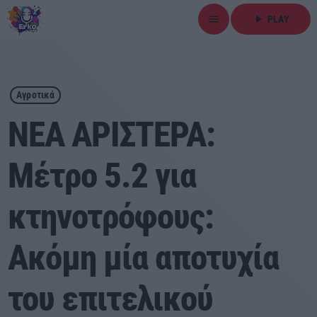
menu
play_arrow
PLAY
close
play_arrow
ΕΡΚΟ
Αγροτικά
ΝΕΑ ΑΡΙΣΤΕΡΑ:
Μέτρο 5.2 για
Αρχική
κτηνοτρόφους:
Εκπομπές
Ειδήσεις
Ακόμη μία αποτυχία
Τοπικά Νέα
του επιτελικού
Αθλητικά