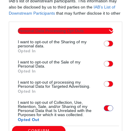
IAB’s list of downstream participants. This information may
ουσιαστικές παρεμβάσεις που θα ανταποκρίνονται στις
also be disclosed by us to third parties on the
IAB’s List of
Downstream Participants
that may further disclose it to other
πραγματικές ανάγκες των
third parties.
κτηνοτρόφων.
Οι κτηνοτρόφοι αξίζουν περισσότερα από ανούσιες
Personal Data Processing Opt Outs
υποσχέσεις και
I want to opt-out of the Sharing of my
personal data.
γραφειοκρατικές παγίδες
Opted In
I want to opt-out of the Sale of my
Personal Data.
Opted In
I want to opt-out of processing my
Personal Data for Targeted Advertising.
Opted In
Συντάχθηκε από:
ERKO
I want to opt-out of Collection, Use,
Retention, Sale, and/or Sharing of my
Personal Data that Is Unrelated with the
email
Purposes for which it was collected.
Opted Out
CONFIRM