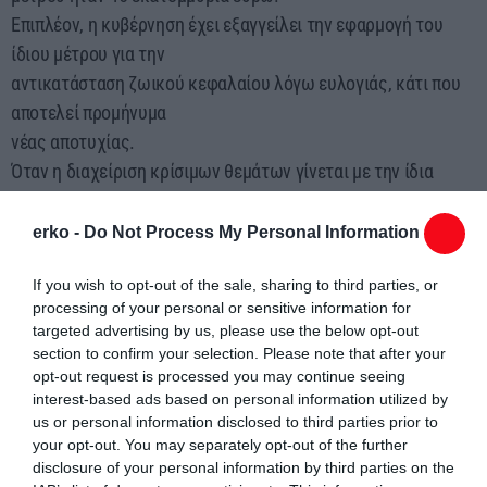
Επιπλέον, η κυβέρνηση έχει εξαγγείλει την εφαρμογή του
ίδιου μέτρου για την
αντικατάσταση ζωικού κεφαλαίου λόγω ευλογιάς, κάτι που
αποτελεί προμήνυμα
νέας αποτυχίας.
Όταν η διαχείριση κρίσιμων θεμάτων γίνεται με την ίδια
προχειρότητα και έλλειψη
στρατηγικού σχεδιασμού, το αποτέλεσμα δεν μπορεί παρά να
erko -
Do Not Process My Personal Information
είναι εξίσου
If you wish to opt-out of the sale, sharing to third parties, or
απογοητευτικό.
processing of your personal or sensitive information for
targeted advertising by us, please use the below opt-out
Η Νέα Αριστερά καταγγέλλει την πλήρη αποτυχία της
section to confirm your selection. Please note that after your
κυβέρνησης να στηρίξει
opt-out request is processed you may continue seeing
ουσιαστικά τον κτηνοτροφικό κόσμο της χώρας και απαιτεί
interest-based ads based on personal information utilized by
us or personal information disclosed to third parties prior to
από την κυβέρνηση να
your opt-out. You may separately opt-out of the further
εγκαταλείψει την αποτυχημένη λογική των μέτρων-βιτρίνας
disclosure of your personal information by third parties on the
και να προχωρήσει σε