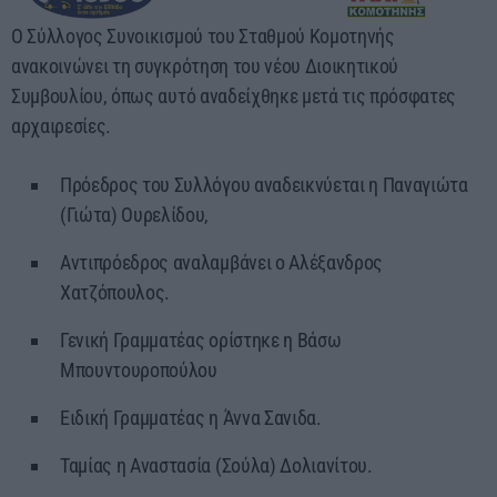
Mixed by Giorgos
Ο Σύλλογος Συνοικισμού του Σταθμού Κομοτηνής
08:00 - 10:00
ανακοινώνει τη συγκρότηση του νέου Διοικητικού
Συμβουλίου, όπως αυτό αναδείχθηκε μετά τις πρόσφατες
αρχαιρεσίες.
Πρόεδρος του Συλλόγου αναδεικνύεται η Παναγιώτα
(Γιώτα) Ουρελίδου,
Αντιπρόεδρος αναλαμβάνει ο Αλέξανδρος
Χατζόπουλος.
Γενική Γραμματέας ορίστηκε η Βάσω
Μπουντουροπούλου
Ειδική Γραμματέας η Άννα Σανιδα.
Ταμίας η Αναστασία (Σούλα) Δολιανίτου.