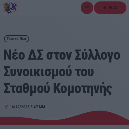
menu
play_arrow
PLAY
close
play_arrow
ΕΡΚΟ
Τοπικά Νέα
Νέο ΔΣ στον Σύλλογο
Συνοικισμού του
Αρχική
Σταθμού Κομοτηνής
Εκπομπές
Ειδήσεις
16/12/2025 5:47 ΜΜ
today
Τοπικά Νέα
Αθλητικά