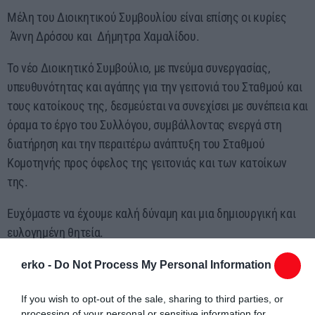
Μέλη του Διοικητικού Συμβουλίου είναι επίσης οι κυρίες
Άννη Δρόσου και Δήμητρα Χαμαλίδου.
Το νέο Διοικητικό Συμβούλιο, με πνεύμα συνεργασίας,
υπευθυνότητας και αγάπης για την γειτονιά του Σταθμού και
τους κατοίκους της, δεσμεύεται να συνεχίσει με συνέπεια και
όραμα το έργο του Συλλόγου, συμβάλλοντας ενεργά στη
διατήρηση και την περαιτέρω ανάπτυξη του Σταθμού
Κομοτηνής προς όφελος της γειτονιάς και των κατοίκων
της.
Ευχόμαστε να έχουμε καλή δύναμη και μια δημιουργική και
ευλογημένη θητεία.
erko -
Do Not Process My Personal Information
If you wish to opt-out of the sale, sharing to third parties, or
processing of your personal or sensitive information for