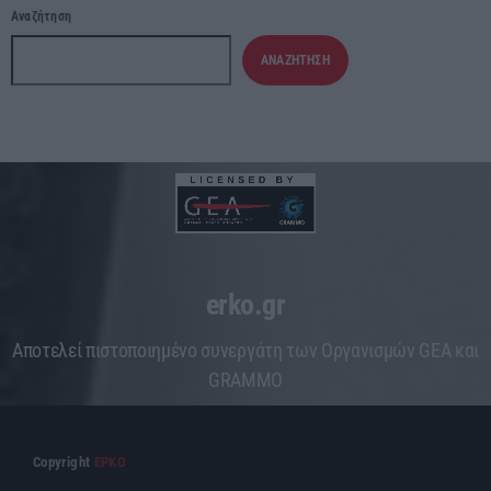
Αναζήτηση
ΑΝΑΖΉΤΗΣΗ
erko.gr
Aποτελεί πιστοποιημένο συνεργάτη των Οργανισμών GEA και
GRAMMO
Copyright
ΕΡΚΟ