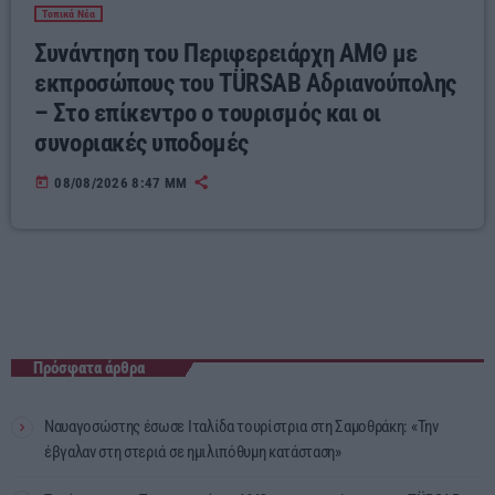
Τοπικά Νέα
Συνάντηση του Περιφερειάρχη ΑΜΘ με
εκπροσώπους του TÜRSAB Αδριανούπολης
– Στο επίκεντρο ο τουρισμός και οι
συνοριακές υποδομές
today
08/08/2026 8:47 ΜΜ
Πρόσφατα άρθρα
Ναυαγοσώστης έσωσε Ιταλίδα τουρίστρια στη Σαμοθράκη: «Την
έβγαλαν στη στεριά σε ημιλιπόθυμη κατάσταση»