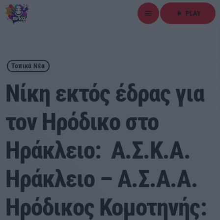
menu
play_arrow
PLAY
close
play_arrow
ΕΡΚΟ
Τοπικά Νέα
Νίκη εκτός έδρας για
τον Ηρόδικο στο
Αρχική
Ηράκλειο: Α.Σ.Κ.Α.
Εκπομπές
Ειδήσεις
Ηράκλειο – Α.Σ.Α.Α.
Τοπικά Νέα
Ηρόδικος Κομοτηνής:
Αθλητικά