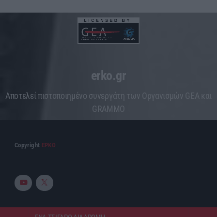
erko.gr
Aποτελεί πιστοποιημένο συνεργάτη των Οργανισμών GEA και
GRAMMO
Copyright
ΕΡΚΟ