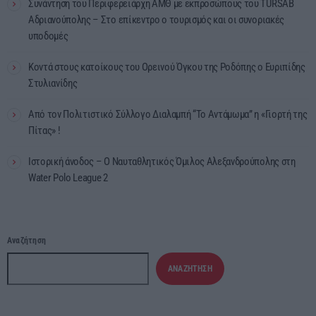
Συνάντηση του Περιφερειάρχη ΑΜΘ με εκπροσώπους του TÜRSAB
Αδριανούπολης – Στο επίκεντρο ο τουρισμός και οι συνοριακές
υποδομές
Κοντά στους κατοίκους του Ορεινού Όγκου της Ροδόπης ο Ευριπίδης
Στυλιανίδης
Από τον Πολιτιστικό Σύλλογο Διαλαμπή “Το Αντάμωμα” η «Γιορτή της
Πίτας» !
Ιστορική άνοδος – Ο Ναυταθλητικός Όμιλος Αλεξανδρούπολης στη
Water Polo League 2
Αναζήτηση
ΑΝΑΖΉΤΗΣΗ