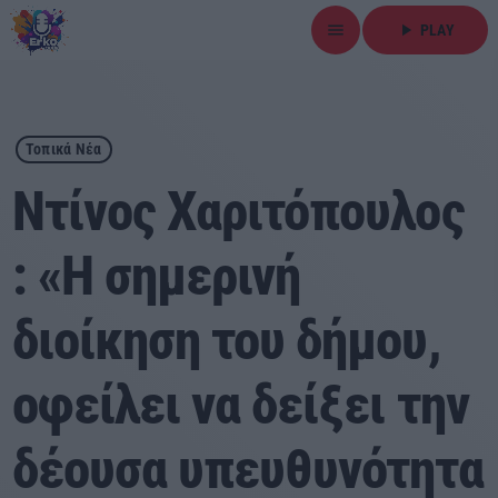
menu
play_arrow
PLAY
close
play_arrow
ΕΡΚΟ
Τοπικά Νέα
Ντίνος Χαριτόπουλος
: «Η σημερινή
Αρχική
διοίκηση του δήμου,
Εκπομπές
Ειδήσεις
οφείλει να δείξει την
Τοπικά Νέα
δέουσα υπευθυνότητα
Αθλητικά