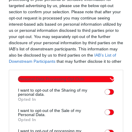
και η φυσική άσκηση για μικρούς και μεγάλους,
targeted advertising by us, please use the below opt-out
section to confirm your selection. Please note that after your
προτεραιότητες τις οποίες είχει θέσει η προηγούμενη
opt-out request is processed you may continue seeing
Δημοτική Αρχή Μαρωνείας-Σαπών, για τη βελτίωση της
interest-based ads based on personal information utilized by
ποιότητας ζωής των κατοίκων, την προώθηση της υγείας και
us or personal information disclosed to third parties prior to
ευεξίας τους και την ψυχαγωγία τους
.
your opt-out. You may separately opt-out of the further
disclosure of your personal information by third parties on the
IAB’s list of downstream participants. This information may
Η σημερινή διοίκηση του δήμου, οφείλει να δείξει την δέουσα
also be disclosed by us to third parties on the
IAB’s List of
υπευθυνότητα και συνέπεια, να επιβλέπει σωστά, να
Downstream Participants
that may further disclose it to other
προστατεύει διαρκώς και να συντηρεί επαρκώς αυτά τα
third parties.
έργα, να μην αδιαφορεί και να συμβάλει στην ανάδειξη και
Personal Data Processing Opt Outs
αξιοποίηση τους γιατί ως γνωστό: « οι διοικήσεις
φεύγουνε… αλλά τα έργα μένουν!».
I want to opt-out of the Sharing of my
personal data.
Opted In
I want to opt-out of the Sale of my
Personal Data.
Opted In
I want to opt-out of processing my