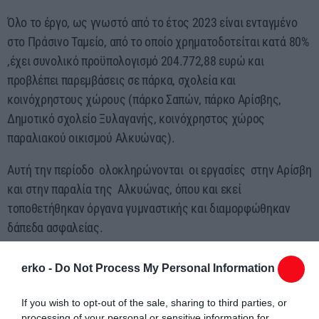
Όλο το έργο, ως γνωστό από το έτος 2023 είναι ενταγμένο
στο Πράσινο Ταμείο, από το οποίο χρηματοδοτείται κατά 80%
,έχει συνολικό προϋπολογισμό 204.772,88 ευρώ και
προβλέπει παρεμβάσεις σε πάρκα, σχολεία και
κοινόχρηστους χώρους (πάρκο Σαπών, πάρκο Αρίσβης,
Δημοτικό σχολείο Ξυλαγανής, κοινόχρηστος χώρος
παραλιακού οικισμού Αλκυώνας).
Αυτή την περίοδο ολοκληρώνονται οι εργασίες στην Αρίσβη
και στην παραλία της Αλκυώνας, όπου και εκεί
τοποθετήθηκαν όργανα γυμναστικής και διαμορφώθηκαν
δάπεδα ασφαλείας.
Ακόμη προβλέπεται να φυτευτούν φυλλοβόλα δέντρα για
erko -
Do Not Process My Personal Information
σκίαση τους ζεστούς μήνες του χρόνου και αρωματικά φυτά.
If you wish to opt-out of the sale, sharing to third parties, or
Μέσω του έργου, ενθαρρύνεται η ανάπτυξη δραστηριοτήτων
processing of your personal or sensitive information for