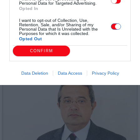
Personal Data for Targeted Advertising.
Συντάχθηκε από:
ERKO
Opted In
I want to opt-out of Collection, Use,
Retention, Sale, and/or Sharing of my
email
Personal Data that Is Unrelated with the
Purposes for which it was collected.
Opted Out
CONFIRM
Σχετικά άρθρα
Data Deletion
Data Access
Privacy Policy