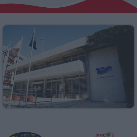
Αγροτικά
Τραγούδια της Θράκης
Επικοινωνία
Προσεχείς
ΕΡΚΟ
Mixed by Giorgos
07:00 - 08:30
ERKO
08:30 - 09:00
ERKO