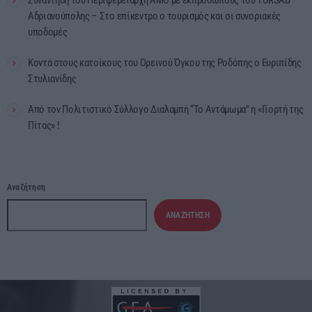
Συνάντηση του Περιφερειάρχη ΑΜΘ με εκπροσώπους του TÜRSAB
Αδριανούπολης – Στο επίκεντρο ο τουρισμός και οι συνοριακές
υποδομές
Κοντά στους κατοίκους του Ορεινού Όγκου της Ροδόπης ο Ευριπίδης
Στυλιανίδης
Από τον Πολιτιστικό Σύλλογο Διαλαμπή “Το Αντάμωμα” η «Γιορτή της
Πίτας» !
Αναζήτηση
ΑΝΑΖΉΤΗΣΗ