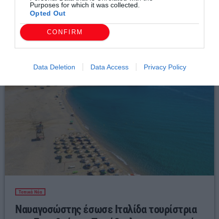
ΕΠΙΧΕΙΡΗΣΙΑΚΗ ΕΤΟΙΜΟΤΗΤΑ
Purposes for which it was collected.
Opted Out
today
08/08/2026 11:47 ΜΜ
CONFIRM
Data Deletion
Data Access
Privacy Policy
Τοπικά Νέα
Ναυαγοσώστης έσωσε Ιταλίδα τουρίστρια