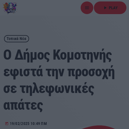
menu
play_arrow
PLAY
close
play_arrow
ΕΡΚΟ
Τοπικά Νέα
Ο Δήμος Κομοτηνής
εφιστά την προσοχή
Αρχική
σε τηλεφωνικές
Εκπομπές
Ειδήσεις
απάτες
Τοπικά Νέα
19/02/2025 10:49 ΠΜ
today
Αθλητικά