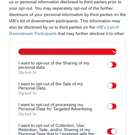
Σχετικά άρθρα
us or personal information disclosed to third parties prior to
your opt-out. You may separately opt-out of the further
disclosure of your personal information by third parties on the
IAB’s list of downstream participants. This information may
also be disclosed by us to third parties on the
IAB’s List of
Downstream Participants
that may further disclose it to other
third parties.
Personal Data Processing Opt Outs
I want to opt-out of the Sharing of my
personal data.
Opted In
I want to opt-out of the Sale of my
Personal Data.
Opted In
Τοπικά Νέα
I want to opt-out of processing my
Personal Data for Targeted Advertising.
ΕΛΛΗΝΙΚΟΣ ΕΡΥΘΡΟΣ ΣΤΑΥΡΟΣ-
Opted In
ΠΕΡΙΦΕΡΕΙΑΚΟ ΤΜΗΜΑ ΚΟΜΟΤΗΝΗΣ :
I want to opt-out of Collection, Use,
ΜΙΑ ΕΒΔΟΜΑΔΑ ΣΕ ΠΛΗΡΗ
Retention, Sale, and/or Sharing of my
Personal Data that Is Unrelated with the