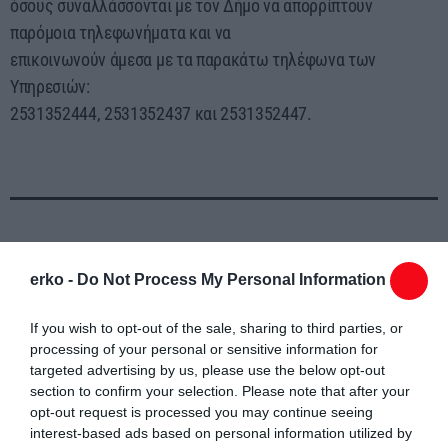
όσους συναλλάσσονται με τον Δήμο να απορρίπτουν
παρόμοια τηλεφωνήματα και να
επικοινωνούν άμεσα με τα παρακάτω τηλέφωνα των
Υπηρεσιών:
2531352444, 2531352437 και 2531352447.
Συντάχθηκε από:
ERKO
erko -
Do Not Process My Personal Information
If you wish to opt-out of the sale, sharing to third parties, or
email
processing of your personal or sensitive information for
targeted advertising by us, please use the below opt-out
section to confirm your selection. Please note that after your
opt-out request is processed you may continue seeing
interest-based ads based on personal information utilized by