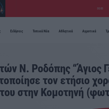
00:00
Gerasimos Evangelatos,Themis Karamouratidis,Natassa Bofiliou
ς
Ειδήσεις
Τοπικά Νέα
Αθλητικά
Αγροτικά
Τρ
Προσεχείς
ών Ν. Ροδόπης “Άγιος Γ
οποίησε τον ετήσιο χορό
 του στην Κομοτηνή (φωτ