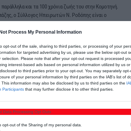
 παράλληλα και τα 100 χρόνια ζωής του στην Κομοτηνή.
πάζης, ο Σύλλογος Ηπειρωτών Ν. Ροδόπης είναι ο
ηκε το 1926! Επίσης ο πρόεδρος έκανε λόγο για τη
ος και ζήτησε την στήριξη των μελών και φίλων του
Not Process My Personal Information
to opt-out of the sale, sharing to third parties, or processing of your per
formation for targeted advertising by us, please use the below opt-out s
οπολίτης Μαρωνείας & Κομοτηνής, κ.κ. Παντελεήμονας,
r selection. Please note that after your opt-out request is processed y
eing interest-based ads based on personal information utilized by us or
disclosed to third parties prior to your opt-out. You may separately opt-
losure of your personal information by third parties on the IAB’s list of
. This information may also be disclosed by us to third parties on the
IA
Participants
that may further disclose it to other third parties.
l Data Processing Opt Outs
o opt-out of the Sharing of my personal data.