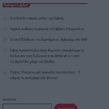
Πρόσφατα άρθρα
Ο πολυπολιτισμικός ρόλος της Θράκης.
Υψηλός κίνδυνος πυρκαγιάς το Σάββατο 8 Αυγούστου
Οι επιSTEAMονες του διαστήματος. Καλοκαίρι στο ΕΜΘ
Σάκης Αρναούτογλου προς Κομισιόν: «Ακριβότερα τα
διόδια από τους Ευζώνους στην Αθήνα απ’ ό,τι από
τις Βρυξέλλες μέχρι την Ελλάδα»
Σέρρες: Οικογενειακή τραγωδία, πριν από λίγο – Ο
οδηγός τα κατέγραψε όλα (Βίντεο)
Αναζήτηση