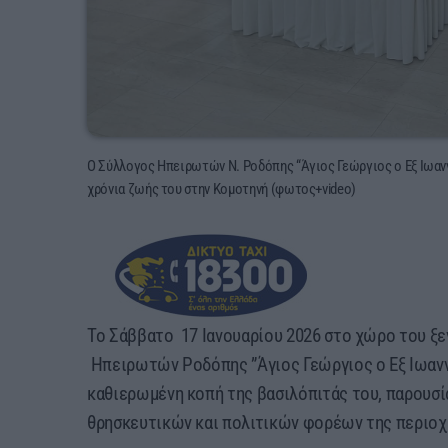
O Σύλλογος Ηπειρωτών Ν. Ροδόπης “Άγιος Γεώργιος ο Εξ Ιωανν
χρόνια ζωής του στην Κομοτηνή (φωτος+video)
Το Σάββατο 17 Ιανουαρίου 2026 στο χώρο του ξεν
Ηπειρωτών Ροδόπης ”Άγιος Γεώργιος ο Εξ Ιωανν
καθιερωμένη κοπή της βασιλόπιτάς του, παρουσ
θρησκευτικών και πολιτικών φορέων της περιοχ