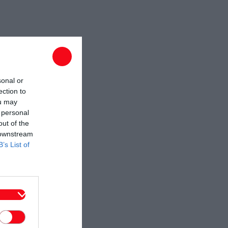
sonal or
ection to
ou may
 personal
out of the
 downstream
B’s List of