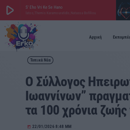
play_arrow
S' Eho Vri Ke Se Hano
os Evangelatos,Themis Karamouratidis,Natassa Bofiliou
play_arrow
ΕΡΚΟ
LIVE
Αρχική
Εκπομπέ
Τοπικά Νέα
O Σύλλογος Ηπειρωτ
Ιωαννίνων” πραγματ
τα 100 χρόνια ζωής
22/01/2026 8:48 ΜΜ
today