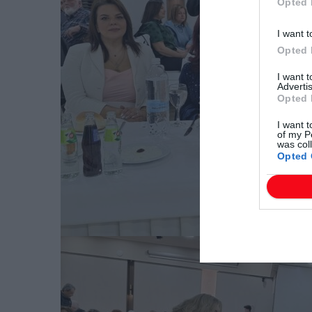
Opted 
I want t
Opted 
I want 
Advertis
Opted 
I want t
of my P
was col
Opted 