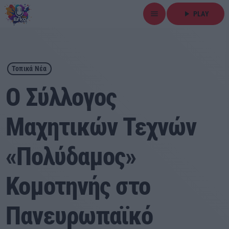
menu
play_arrow
PLAY
close
play_arrow
ΕΡΚΟ
Τοπικά Νέα
Ο Σύλλογος
Μαχητικών Τεχνών
Αρχική
«Πολύδαμος»
Εκπομπές
Ειδήσεις
Κομοτηνής στο
Τοπικά Νέα
Πανευρωπαϊκό
Αθλητικά