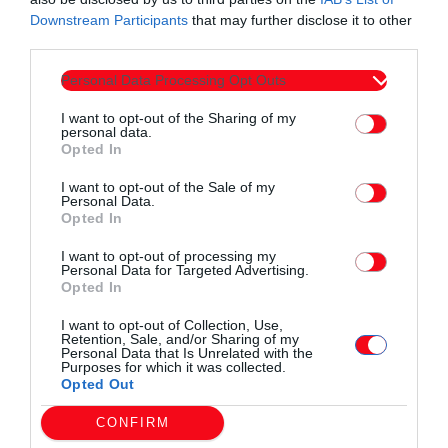
Downstream Participants
that may further disclose it to other
third parties.
Personal Data Processing Opt Outs
I want to opt-out of the Sharing of my
personal data.
Opted In
I want to opt-out of the Sale of my
Personal Data.
Opted In
I want to opt-out of processing my
Personal Data for Targeted Advertising.
Opted In
I want to opt-out of Collection, Use,
Τοπικά Νέα
Retention, Sale, and/or Sharing of my
Personal Data that Is Unrelated with the
Φαρμακεία (10-16 Αύγ.)
Purposes for which it was collected.
Opted Out
today
10/08/2026 10:47 ΠΜ
CONFIRM