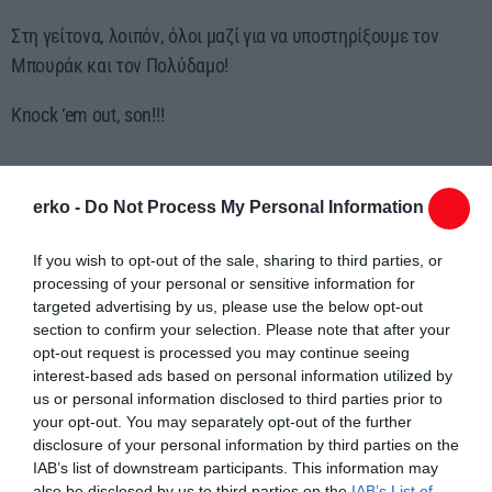
Στη γείτονα, λοιπόν, όλοι μαζί για να υποστηρίξουμε τον
Μπουράκ και τον Πολύδαμο!
Knock ‘em out, son!!!
erko -
Do Not Process My Personal Information
If you wish to opt-out of the sale, sharing to third parties, or
processing of your personal or sensitive information for
Συντάχθηκε από:
ERKO
targeted advertising by us, please use the below opt-out
section to confirm your selection. Please note that after your
opt-out request is processed you may continue seeing
email
interest-based ads based on personal information utilized by
us or personal information disclosed to third parties prior to
your opt-out. You may separately opt-out of the further
disclosure of your personal information by third parties on the
IAB’s list of downstream participants. This information may
Σχετικά άρθρα
also be disclosed by us to third parties on the
IAB’s List of