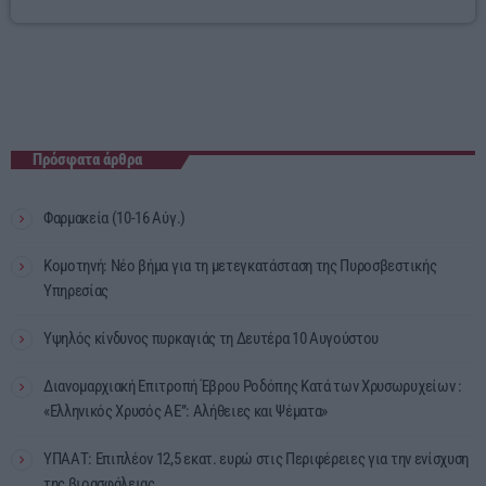
Πρόσφατα άρθρα
Φαρμακεία (10-16 Αύγ.)
Κομοτηνή: Νέο βήμα για τη μετεγκατάσταση της Πυροσβεστικής
Υπηρεσίας
Υψηλός κίνδυνος πυρκαγιάς τη Δευτέρα 10 Αυγούστου
Διανομαρχιακή Επιτροπή Έβρου Ροδόπης Κατά των Χρυσωρυχείων :
«Ελληνικός Χρυσός ΑΕ”: Αλήθειες και Ψέματα»
ΥΠΑΑΤ: Επιπλέον 12,5 εκατ. ευρώ στις Περιφέρειες για την ενίσχυση
της βιοασφάλειας