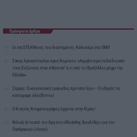
Πρόσφατα άρθρα
Οι επιSTEAMονες του διαστήματος. Καλοκαίρι στο ΕΜΘ
Σάκης Αρναούτογλου προς Κομισιόν: «Ακριβότερα τα διόδια από
τους Ευζώνους στην Αθήνα απ’ ό,τι από τις Βρυξέλλες μέχρι την
Ελλάδα»
Σέρρες: Οικογενειακή τραγωδία, πριν από λίγο – Ο οδηγός τα
κατέγραψε όλα (Βίντεο)
Ο Κινητός Κινηματογράφος έρχεται στην Κίρκη !
Φιλική ήττα από τον Άρη στο «Κλεάνθης Βικελίδης» για τον
Πανθρακικό (+fotos)