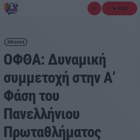
menu
play_arrow
PLAY
close
play_arrow
ΕΡΚΟ
Αθλητικά
ΟΦΘΑ: Δυναμική
συμμετοχή στην Α’
Αρχική
Φάση του
Εκπομπές
Ειδήσεις
Πανελλήνιου
Τοπικά Νέα
Πρωταθλήματος
Αθλητικά