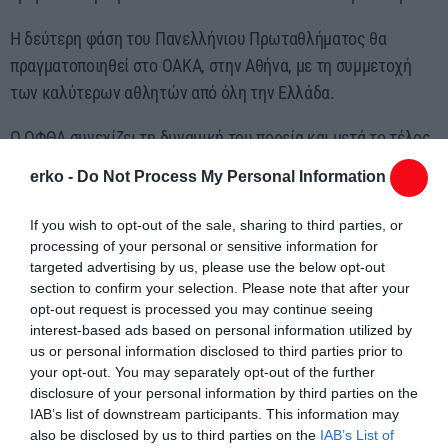
Η δεύτερη φάση του Πανελλήνιου Πρωταθλήματος θα
πραγματοποιηθεί στο ΟΑΚΑ, στην Αθήνα, με τη συμμετοχή
των καλύτερων αθλητών από όλη την Ελλάδα.
Ο ΟΦΘΑ συνεχίζει τη δυναμική του πορεία και μετά το τέλος
των αγωνιστικών υποχρεώσεων, με ανανεωμένο
erko -
Do Not Process My Personal Information
προπονητικό επιτελείο, αλλά με το ίδιο πάθος και την ίδια
προσήλωση στην εξέλιξη των αθλητών. Η κολύμβηση στην
If you wish to opt-out of the sale, sharing to third parties, or
Αλεξανδρούπολη παραμένει σε υψηλό επίπεδο, χάρη στην
processing of your personal or sensitive information for
targeted advertising by us, please use the below opt-out
αφοσίωση και τις αξίες που καλλιεργούνται διαχρονικά.
section to confirm your selection. Please note that after your
opt-out request is processed you may continue seeing
Οι εγγραφές και επανεγγραφές για τη νέα αγωνιστική
interest-based ads based on personal information utilized by
περίοδο θα ξεκινήσουν λίγο μετά τον Δεκαπενταύγουστο.
us or personal information disclosed to third parties prior to
your opt-out. You may separately opt-out of the further
ΟΦΘΑ – Πάντα μπροστά, πάντα στην κορυφή!
disclosure of your personal information by third parties on the
IAB’s list of downstream participants. This information may
Χριστίνα Ρουσσίδου
also be disclosed by us to third parties on the
IAB’s List of