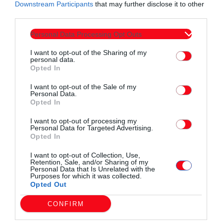
Downstream Participants
that may further disclose it to other
third parties.
Πρόεδρος του Διοικητικού Συμβουλίου του ΟΦΘΑ
Personal Data Processing Opt Outs
I want to opt-out of the Sharing of my
personal data.
Opted In
I want to opt-out of the Sale of my
Συντάχθηκε από:
ERKO.GR
Personal Data.
Opted In
I want to opt-out of processing my
email
Personal Data for Targeted Advertising.
Opted In
I want to opt-out of Collection, Use,
Retention, Sale, and/or Sharing of my
Personal Data that Is Unrelated with the
Purposes for which it was collected.
Σχετικά άρθρα
Opted Out
CONFIRM