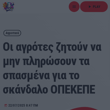
menu
play_arrow
PLAY
close
play_arrow
ΕΡΚΟ
Αγροτικά
Oι αγρότες ζητούν να
μην πληρώσουν τα
Αρχική
σπασμένα για το
Εκπομπές
Ειδήσεις
σκάνδαλο ΟΠΕΚΕΠΕ
Τοπικά Νέα
22/07/2025 8:47 ΠΜ
today
Αθλητικά