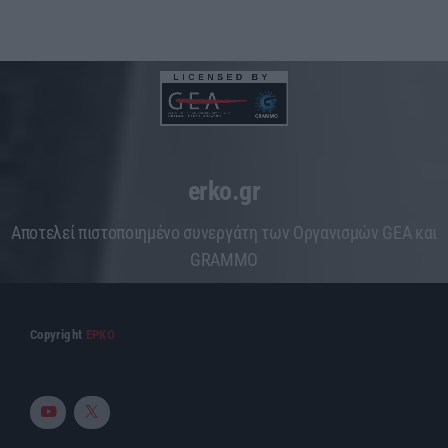
erko.gr
Aποτελεί πιστοποιημένο συνεργάτη των Οργανισμών GEA και
GRAMMO
Copyright
ΕΡΚΟ