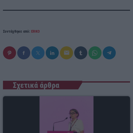
Συντάχθηκε από:
ERKO
email
Σχετικά άρθρα