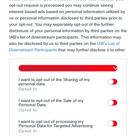
opt-out request is processed you may continue seeing
επιτελέσει δύο έργα ταυτόχρονα. Το πρώτο είναι να
interest-based ads based on personal information utilized by
υπάρξουν άμεσα αποτελέσματα στην ελεγκτική διαδικασία,
us or personal information disclosed to third parties prior to
να έρθουν στο φως τα χρήματα τα οποία καταβλήθηκαν
your opt-out. You may separately opt-out of the further
disclosure of your personal information by third parties on the
παρανόμως σε υποτιθέμενους δικαιούχους και το δεύτερο
IAB’s list of downstream participants. This information may
είναι να προχωρήσει ταχύτατα η διαδικασία μετάβασης, ώστε
also be disclosed by us to third parties on the
IAB’s List of
το 2026 οι αποδόσεις των επιδοτήσεων να γίνουν από την
Downstream Participants
that may further disclose it to other
third parties.
Ανεξάρτητη Αρχή Δημοσίων Εσόδων.
Personal Data Processing Opt Outs
Με βάση τη διάταξη η ΑΑΔΕ κατ’ αρχήν αποκτά πλήρη
πρόσβαση παντού, σε κτήρια, σε ηλεκτρονικούς υπολογιστές,
I want to opt-out of the Sharing of my
personal data.
σε έγγραφα και σε πληροφοριακά Συστήματα του ΟΠΕΚΕΠΕ .
Opted In
Ήδη με τις εισαγγελικές παραγγελίες υπάρχει ανοιχτός
I want to opt-out of the Sale of my
Personal Data.
δίαυλος της Ανεξάρτητης Αρχής στα δεδομένα και αυτό
Opted In
γενικεύεται, καθώς θα έχει πλέον πρόσβαση παντού.
I want to opt-out of processing my
Παράλληλα, όλοι υποχρεούνται να συνεργαστούν με την
Personal Data for Targeted Advertising.
Opted In
ΑΑΔΕ, από τη διοίκηση και τους υπαλλήλους της εταιρείας