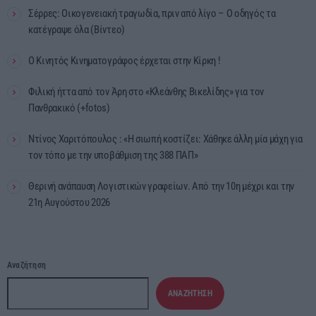
Σέρρες: Οικογενειακή τραγωδία, πριν από λίγο – Ο οδηγός τα
κατέγραψε όλα (Βίντεο)
Ο Κινητός Κινηματογράφος έρχεται στην Κίρκη !
Φιλική ήττα από τον Άρη στο «Κλεάνθης Βικελίδης» για τον
Πανθρακικό (+fotos)
Ντίνος Χαριτόπουλος : «Η σιωπή κοστίζει: Χάθηκε άλλη μία μάχη για
τον τόπο με την υποβάθμιση της 388 ΠΑΠ»
Θερινή ανάπαυση Λογιστικών γραφείων. Από την 10η μέχρι και την
21η Αυγούστου 2026
Αναζήτηση
ΑΝΑΖΉΤΗΣΗ