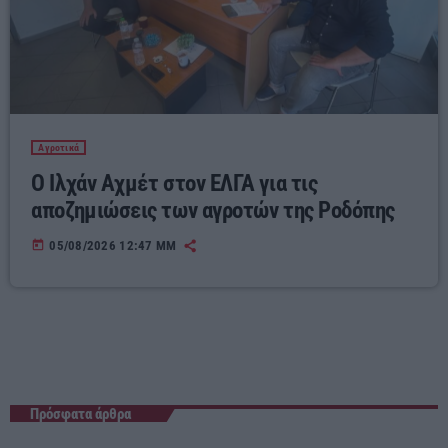
Αγροτικά
Ο Ιλχάν Αχμέτ στον ΕΛΓΑ για τις
αποζημιώσεις των αγροτών της Ροδόπης
today
05/08/2026 12:47 ΜΜ
Πρόσφατα άρθρα