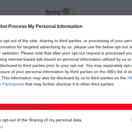
Not Process My Personal Information
ων για την πρεμιέρα μπαράζ ανόδου στην Γ εθνική ο
to opt-out of the sale, sharing to third parties, or processing of your per
ι κέρδισε 0-2 την τοπική ομάδα του Μέγα Αλέξανδρου
formation for targeted advertising by us, please use the below opt-out s
r selection. Please note that after your opt-out request is processed y
των επτά αγωνιστικών.
eing interest-based ads based on personal information utilized by us or
disclosed to third parties prior to your opt-out. You may separately opt-
 θέαμα από τους ποδοσφαιριστές των δύο ομάδων, αφού
losure of your personal information by third parties on the IAB’s list of
 όμως όπως δήλωσε και ο Βλάσης Καζάκης στάθηκε στο
. This information may also be disclosed by us to third parties on the
IA
Participants
that may further disclose it to other third parties.
αι παραδέχτηκε πως η ομάδα του δεν ήταν καλή όπως
οπονητής του Αετού Παντελής Στυλιανού έμεινε
υ και το σπουδαίο διπλό.
l Data Processing Opt Outs
o opt-out of the Sharing of my personal data.
In