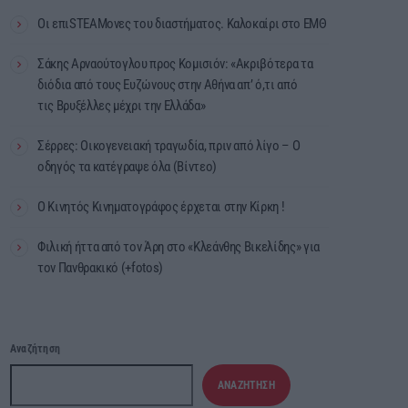
Οι επιSTEAMονες του διαστήματος. Καλοκαίρι στο ΕΜΘ
Σάκης Αρναούτογλου προς Κομισιόν: «Ακριβότερα τα
διόδια από τους Ευζώνους στην Αθήνα απ’ ό,τι από
τις Βρυξέλλες μέχρι την Ελλάδα»
Σέρρες: Οικογενειακή τραγωδία, πριν από λίγο – Ο
οδηγός τα κατέγραψε όλα (Βίντεο)
Ο Κινητός Κινηματογράφος έρχεται στην Κίρκη !
Φιλική ήττα από τον Άρη στο «Κλεάνθης Βικελίδης» για
τον Πανθρακικό (+fotos)
Αναζήτηση
ΑΝΑΖΉΤΗΣΗ