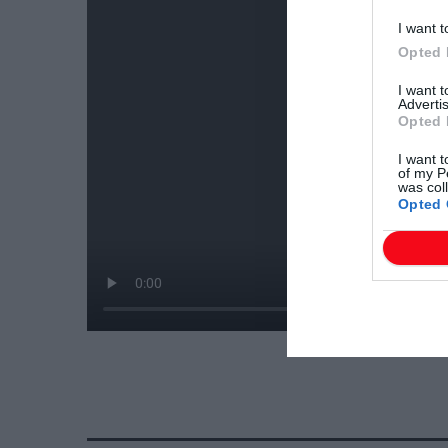
I want t
Opted 
I want 
Advertis
Opted 
I want t
of my P
was col
Opted 