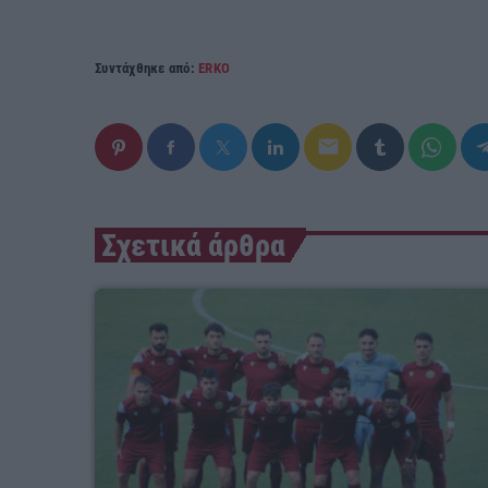
Συντάχθηκε από:
ERKO
email
Σχετικά άρθρα