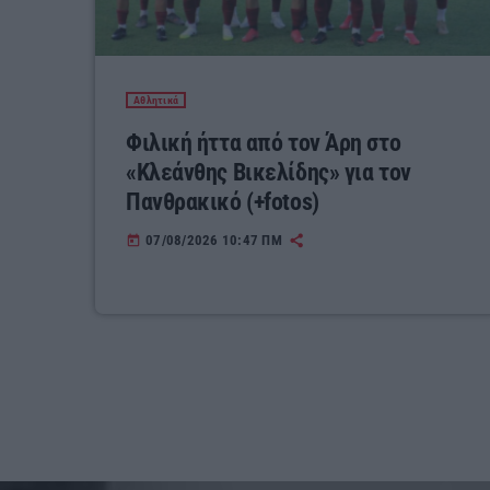
Αθλητικά
Φιλική ήττα από τον Άρη στο
«Κλεάνθης Βικελίδης» για τον
Πανθρακικό (+fotos)
07/08/2026 10:47 ΠΜ
today