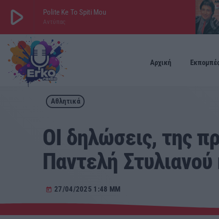
play_arrow
Polite Ke To Spiti Mou
Αντύπας
play_arrow
ΕΡΚΟ
LIVE
Αρχική
Εκπομπέ
Αθλητικά
ΟΙ δηλώσεις, της 
Παντελή Στυλιανού 
27/04/2025 1:48 ΜΜ
today