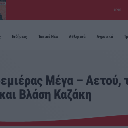
00:00
ς
Ειδήσεις
Τοπικά Νέα
Αθλητικά
Αγροτικά
Τρ
Προσεχείς
πρεμιέρας Μέγα – Αετού,
και Βλάση Καζάκη