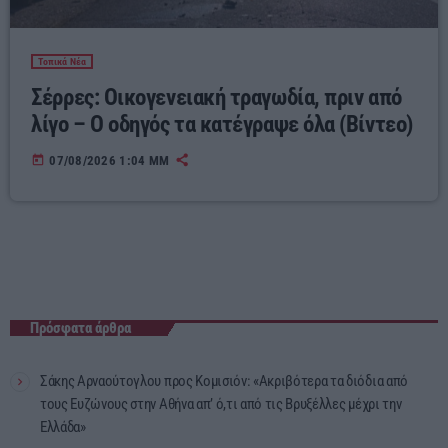
Τοπικά Νέα
Σέρρες: Οικογενειακή τραγωδία, πριν από
λίγο – Ο οδηγός τα κατέγραψε όλα (Βίντεο)
today
07/08/2026 1:04 ΜΜ
Πρόσφατα άρθρα
Σάκης Αρναούτογλου προς Κομισιόν: «Ακριβότερα τα διόδια από
τους Ευζώνους στην Αθήνα απ’ ό,τι από τις Βρυξέλλες μέχρι την
Ελλάδα»