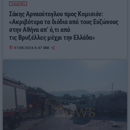
Τοπικά Νέα
Σάκης Αρναούτογλου προς Κομισιόν:
«Ακριβότερα τα διόδια από τους Ευζώνους
στην Αθήνα απ’ ό,τι από
τις Βρυξέλλες μέχρι την Ελλάδα»
today
07/08/2026 8:47 ΜΜ