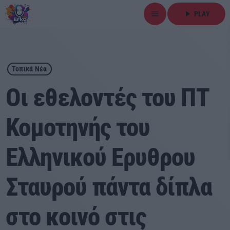
menu
play_arrow
PLAY
close
play_arrow
ΕΡΚΟ
Τοπικά Νέα
Οι εθελοντές του ΠΤ
Κομοτηνής του
Αρχική
Ελληνικού Ερυθρου
Εκπομπές
Ειδήσεις
Σταυρού πάντα δίπλα
Τοπικά Νέα
στο κοινό στις
Αθλητικά