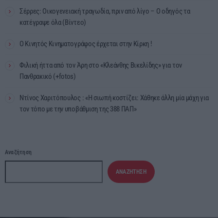
Σέρρες: Οικογενειακή τραγωδία, πριν από λίγο – Ο οδηγός τα
κατέγραψε όλα (Βίντεο)
Ο Κινητός Κινηματογράφος έρχεται στην Κίρκη !
Φιλική ήττα από τον Άρη στο «Κλεάνθης Βικελίδης» για τον
Πανθρακικό (+fotos)
Ντίνος Χαριτόπουλος : «Η σιωπή κοστίζει: Χάθηκε άλλη μία μάχη για
τον τόπο με την υποβάθμιση της 388 ΠΑΠ»
Αναζήτηση
ΑΝΑΖΉΤΗΣΗ