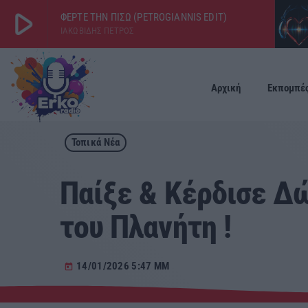
play_arrow
ΦΕΡΤΕ ΤΗΝ ΠΙΣΩ (PETROGIANNIS EDIT)
ΙΑΚΩΒΙΔΗΣ ΠΕΤΡΟΣ
play_arrow
ΕΡΚΟ
LIVE
Αρχική
Εκπομπέ
Τοπικά Νέα
Παίξε & Κέρδισε Δ
του Πλανήτη !
14/01/2026 5:47 ΜΜ
today