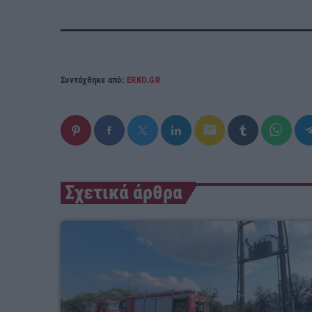
Συντάχθηκε από:
ERKO.GR
email
Σχετικά άρθρα