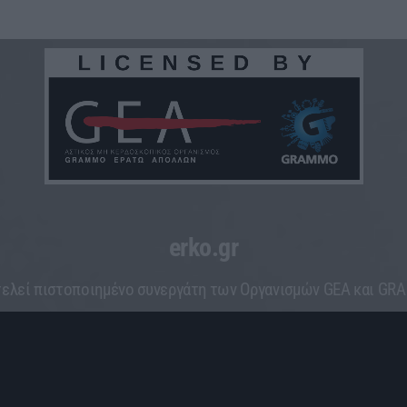
erko.gr
ελεί πιστοποιημένο συνεργάτη των Οργανισμών GEA και G