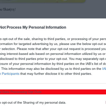
υ Πλανήτη !
Not Process My Personal Information
to opt-out of the sale, sharing to third parties, or processing of your per
εχνητή νοημοσύνη μπορεί να γίνει σύμμαχος του
formation for targeted advertising by us, please use the below opt-out s
r selection. Please note that after your opt-out request is processed y
οημοσύνη και περιβάλλον»
εξερευνούμε πώς οι
eing interest-based ads based on personal information utilized by us or
, να εξοικονομήσουμε ενέργεια και να κάνουμε την
disclosed to third parties prior to your opt-out. You may separately opt-
losure of your personal information by third parties on the IAB’s list of
ρθρο και δύο διαδραστικά κουίζ, μαθαίνουμε πώς η
. This information may also be disclosed by us to third parties on the
IA
ώσιμες επιλογές… αρκεί να τη χρησιμοποιούμε με
Participants
that may further disclose it to other third parties.
έξυπνο» — είναι πράσινο, όταν το κάνουμε εμείς έτσι.
l Data Processing Opt Outs
o opt-out of the Sharing of my personal data.