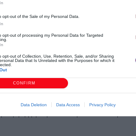
k
»
.
In
o opt-out of the Sale of my Personal Data.
rrnet
In
ι στη διάθεση των δημοτών για να προσφέρει
to opt-out of processing my Personal Data for Targeted
ing.
ύκλωσης, καθώς και υπέροχα δώρα! Ο χρήστης για να
In
λοκληρώσει με επιτυχία όλα τα βήματα της
«Πράσινης
o opt-out of Collection, Use, Retention, Sale, and/or Sharing
μετοχή στην τρέχουσα κλήρωση.
ersonal Data that Is Unrelated with the Purposes for which it
lected.
Out
ση
CONFIRM
α πραγματοποιείται με τη μέθοδο της ηλεκτρονικής
εται μέσω εταιρείας ταχυμεταφορών, ύστερα από την
 προϋπόθεση μίας έγκυρης συμμετοχής είναι η
Data Deletion
Data Access
Privacy Policy
αράλληλη εξαργύρωση των απαιτούμενων πόντων στην