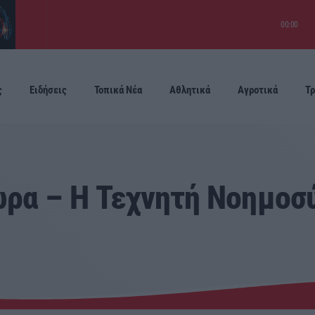
00:00
ς
Ειδήσεις
Τοπικά Νέα
Αθλητικά
Αγροτικά
Τρ
Προσεχείς
ώρα – Η Τεχνητή Νοημοσ