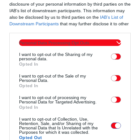
disclosure of your personal information by third parties on the
2. Μαρία Κασάπη 2 1 ες θέσεις απλό και διπλό γυναικών.
IAB’s list of downstream participants. This information may
3. Ελένη Κοκοβίδου 2 η θέση στο μικτό και 3 η στο διπλό
also be disclosed by us to third parties on the
IAB’s List of
γυναικών.
Downstream Participants
that may further disclose it to other
third parties.
4. Δήμητρα Δημάδη 2 3 ες θέσεις στο διπλό και διπλό μικτό.
5. Ελένη Δαδινίδου 3 η θέση στο διπλό και θέση 5-8 στο
Personal Data Processing Opt Outs
μικτό.
I want to opt-out of the Sharing of my
6. Μαρία Παπαδάκη 3 η θέση στο διπλό και θέση 5-8 στο
personal data.
Opted In
διπλό μικτό.
7. Άγγελος Καλλιγάς 1 η θέση στο διπλό μικτό και 2 η στο
I want to opt-out of the Sale of my
Personal Data.
διπλό ανδρών.
Opted In
8. Χρήστος Καλλιγάς 2 2 ες θέσεις στο διπλό μικτό και στο
I want to opt-out of processing my
διπλό αντρών .
Personal Data for Targeted Advertising.
9. Πολυχρόνης Δαλακούρας 2 η θέση στο απλό και 3 η θέση
Opted In
στο διπλό ανδρών.
I want to opt-out of Collection, Use,
Retention, Sale, and/or Sharing of my
10. Δημήτρης Πεχλιβανίδης 2 3 ες θέσεις στο απλό και διπλό
Personal Data that Is Unrelated with the
ανδρών.
Purposes for which it was collected.
Opted Out