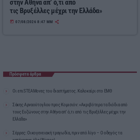
στην Αθήνα απ’ ό,τι από
τις Βρυξέλλες μέχρι την Ελλάδα»
today
07/08/2026 8:47 ΜΜ
Πρόσφατα άρθρα
Οι επιSTEAMονες του διαστήματος. Καλοκαίρι στο ΕΜΘ
Σάκης Αρναούτογλου προς Κομισιόν: «Ακριβότερα τα διόδια από
τους Ευζώνους στην Αθήνα απ’ ό,τι από τις Βρυξέλλες μέχρι την
Ελλάδα»
Σέρρες: Οικογενειακή τραγωδία, πριν από λίγο – Ο οδηγός τα
κατέγραψε όλα (Βίντεο)