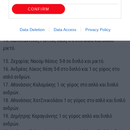
11. Φίλιππος Κάρκαλος 3 η θέση στο απλό και θέση 5-8 στο
διπλό ανδρών.
CONFIRM
12. Ηλίας Καραγιάννης 3 η θέση στο διπλό μικτό και θέση 5-8
στο διπλό ανδρών.
Data Deletion
Data Access
Privacy Policy
13. Αθανάσιος Κασάπης θέση 5-8 στο απλό και διπλό ανδρών.
14. Κωνσταντίνος Γώττας θέση 5-8 στο απλό και διπλό
μικτό.
15. Ζαχαρίας Ναούμ θέσεις 5-8 σε διπλό και μικτό.
16. Ανδρέας Λύκος θέση 5-8 στο διπλό και 1 ος γύρος στο
απλό ανδρών.
17. Αθανάσιος Καλαμάκης 1 ος γύρος στο απλό και διπλό
ανδρών.
18. Αθανάσιος Χατζινικολάου 1 ος γύρος στο απλό και διπλό
ανδρών.
19. Δημήτρης Καραγιάννης 1 ος γύρος απλό και διπλό
ανδρών.