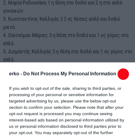
2. Μαρία Ροδουσάκη 1 η θέση στο διπλό και 2 η στο απλό
γυναικών
3. Κωνσταντίνος Καλλιγάς 2 2 ες θέσεις απλό και διπλό
μικτό.
4. Οικονόμου Μάριος 3 η θέση στο διπλό και 1 ος γύρος στο
απλό.
5. Διαμαντής Καλλιγάς 3 η θέση στο διπλό και 1 ος γύρος στο
απλό.
6. Παναγιώτης Βλάχος 3 η θέση στο διπλό και 1 ος γύρος στο
erko -
Do Not Process My Personal Information
απλό.
7. Πέτρος Κασάπης 3 η θέση στο διπλό και 1 ος γύρος στο
If you wish to opt-out of the sale, sharing to third parties, or
απλό.
processing of your personal or sensitive information for
8. Γρηγόρης Κανακάρης 1 ος γύρος απλό και διπλό.
targeted advertising by us, please use the below opt-out
section to confirm your selection. Please note that after your
9. Κωνσταντίνος Χριστοδούλου 1 ος γύρος απλό και διπλό.
opt-out request is processed you may continue seeing
10. Βασίλης Ψημενίδης 1 ος γύρος απλό και διπλό.
interest-based ads based on personal information utilized by
Κατηγορία αντρών –γυναικών
us or personal information disclosed to third parties prior to
1. Χριστίνα Μαυροματίδου 2 1 ες θέσεις διπλό και μικτό.
your opt-out. You may separately opt-out of the further