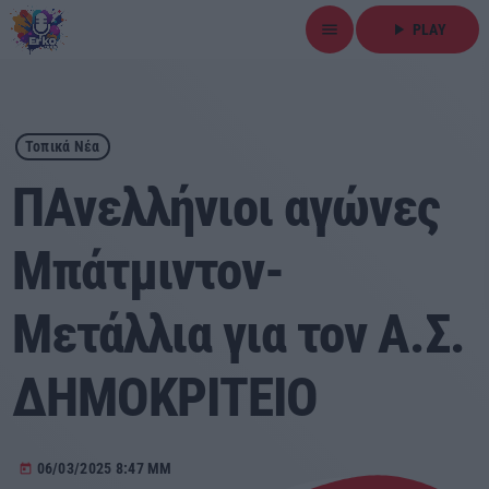
menu
play_arrow
PLAY
close
play_arrow
ΕΡΚΟ
Τοπικά Νέα
ΠΑνελλήνιοι αγώνες
Μπάτμιντον-
Αρχική
Μετάλλια για τον Α.Σ.
Εκπομπές
Ειδήσεις
ΔΗΜΟΚΡΙΤΕΙΟ
Τοπικά Νέα
06/03/2025 8:47 ΜΜ
today
Αθλητικά