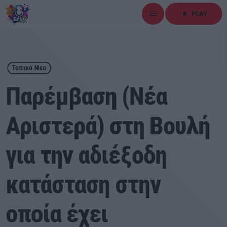
menu
play_arrow
PLAY
close
play_arrow
ΕΡΚΟ
Τοπικά Νέα
Παρέμβαση (Νέα
Αριστερά) στη Βουλή
Αρχική
για την αδιέξοδη
Εκπομπές
Ειδήσεις
κατάσταση στην
Τοπικά Νέα
οποία έχει
Αθλητικά