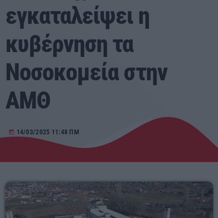
εγκαταλείψει η
Αγροτικά
κυβέρνηση τα
Τραγούδια της Θράκης
Νοσοκομεία στην
Επικοινωνία
ΑΜΘ
Προσεχείς
ΕΡΚΟ
14/03/2025 11:48 ΠΜ
today
10:00 - 00:00
ERKO
00:00 - 03:00
ΕΡΚΟ