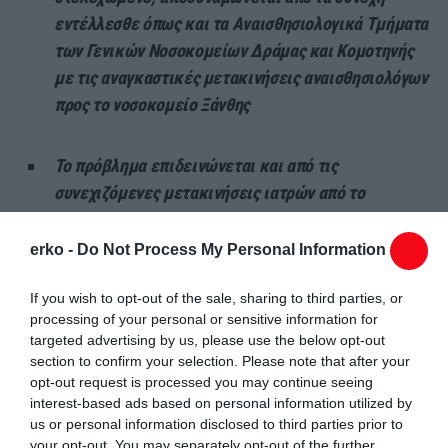
εντέλλεσθε όπως και τα Αναισθησιολογικά Τμήματα
των Γενικών Νοσοκομείων Δράμας και Κομοτηνής
με τις αναγκαστικές μετακινήσεις αναισθησιολόγων
προς το νοσοκομείο Ξάνθης
Το πρόβλημα επιδεινώνεται και από τις
συνεχιζόμενες μετακινήσεις ιατρών από το
Νοσοκομείο Διδυμοτείχου, το οποίο καλύπτει τις
ανάγκες περίθαλψης ενός πληθυσμού μιας μεγάλης
erko -
Do Not Process My Personal Information
παραμεθόριας και απομακρυσμένης περιοχής
If you wish to opt-out of the sale, sharing to third parties, or
processing of your personal or sensitive information for
Το Υπουργείο Υγείας αντί να ενισχύσει το
targeted advertising by us, please use the below opt-out
Νοσοκομείο Διδυμοτείχου, όχι μόνο δεν εγκρίνει
section to confirm your selection. Please note that after your
opt-out request is processed you may continue seeing
την προκήρυξη όλων των κενών οργανικών θέσεων,
interest-based ads based on personal information utilized by
αλλά δεν εγκρίνει ούτε και επαρκή αριθμό
us or personal information disclosed to third parties prior to
επικουρικού προσωπικού – Επιπλέον μετακινεί
your opt-out. You may separately opt-out of the further