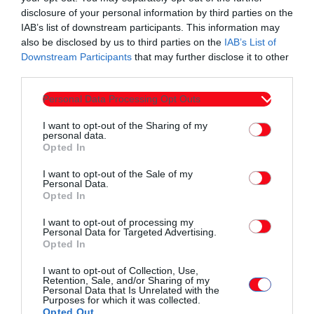
disclosure of your personal information by third parties on the
προσωπικό και περικόπτει και την, ήδη ελλιπή,
IAB’s list of downstream participants. This information may
χρηματοδότηση για το 2025, δημιουργώντας
also be disclosed by us to third parties on the
IAB’s List of
συνθήκες «ασφυξίας»
Downstream Participants
that may further disclose it to other
third parties.
Οι Πρόεδροι των Ιατρικών Συλλόγων σημειώνουν πως η
Personal Data Processing Opt Outs
Περιφέρεια ΑΜΘ έχει εγκαταλειφθεί από το Υπουργείο
I want to opt-out of the Sharing of my
Υγείας και πως η υπάρχουσα κατάσταση δεν μπορεί να
personal data.
συνεχιστεί, καθώς βλάπτει σοβαρά την υγεία ασθενών και
Opted In
ιατρών. Ζητούν από το Υπουργείο Υγείας να αναλάβει τις
I want to opt-out of the Sale of my
ευθύνες του και να προχωρήσει σε ουσιαστικές λύσεις για τη
Personal Data.
Opted In
στελέχωση και τη στήριξη των νοσοκομείων της
Περιφέρειας ΑΜΘ, υπενθυμίζοντας πως η Δημόσια Υγεία
I want to opt-out of processing my
Personal Data for Targeted Advertising.
είναι αγαθό και αναφαίρετο δικαίωμα και για τους πολίτες
Opted In
απομακρυσμένων και παραμεθόριων περιοχών όπως η
I want to opt-out of Collection, Use,
ΠΑΜΘ.
Retention, Sale, and/or Sharing of my
Personal Data that Is Unrelated with the
Purposes for which it was collected.
Κλείνοντας ο Βουλευτής Ξάνθης ζητά από τον αρμόδιο
Opted Out