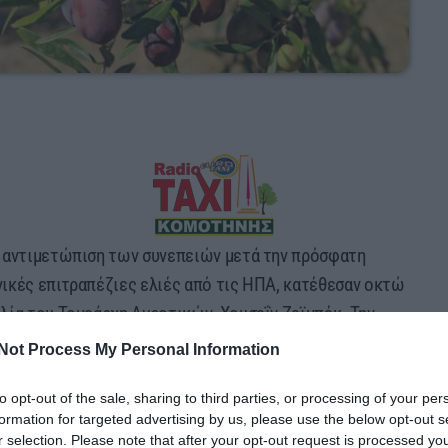
 αντιμετώπιση των συνεπειών μετά την πρόσφατη
ικές επιτραπέζιες ελιές από τις ΗΠΑ, κατέθεσαν οκτώ
λία του Τομεάρχη Αγροτικών, Χουσεΐν Ζεϊμπέκ. Την
 Αριστεράς, Αλέξης Χαρίτσης.
Not Process My Personal Information
πως η επιβολή δασμών στα ευρωπαϊκά προϊόντα,
to opt-out of the sale, sharing to third parties, or processing of your per
ιων ελιών – παρότι η κυβέρνηση των ΗΠΑ αποφάσισε
formation for targeted advertising by us, please use the below opt-out s
r selection. Please note that after your opt-out request is processed y