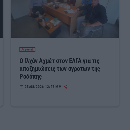
Αγροτικά
Ο Ιλχάν Αχμέτ στον ΕΛΓΑ για τις
αποζημιώσεις των αγροτών της
Ροδόπης
05/08/2026 12:47 ΜΜ
today