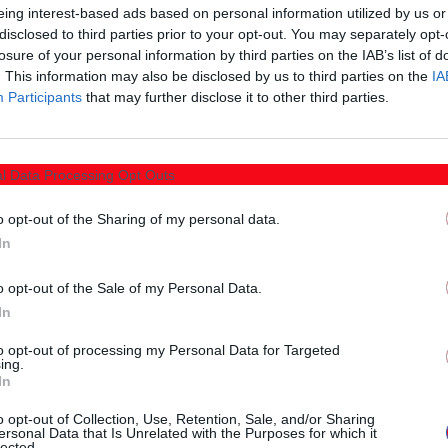
 ημέρες) – έχει προκαλέσει έντονη ανησυχία στον
eing interest-based ads based on personal information utilized by us or
α στην ανταγωνιστικότητα των ελληνικών εξαγωγών να
disclosed to third parties prior to your opt-out. You may separately opt-
η Διεπαγγελματική Οργάνωση Επιτραπέζιας Ελιάς
losure of your personal information by third parties on the IAB’s list of
. This information may also be disclosed by us to third parties on the
IA
Participants
that may further disclose it to other third parties.
πως η επιτραπέζια ελιά αποτελεί το πρώτο εξαγώγιμο
ξαγωγές που αγγίζουν τα 214 εκατ. ευρώ ετησίως (με
l Data Processing Opt Outs
οϊόντος να κατευθύνεται στην αμερικανική αγορά).
o opt-out of the Sharing of my personal data.
ζιας ελιάς βρίσκεται ήδη υπό πίεση λόγω του
In
γατών γης, των επιπτώσεων της κλιματικής αλλαγής,
έων δασμών έρχεται να επιδεινώσει περαιτέρω την
o opt-out of the Sale of my Personal Data.
ιάδων αγροτικών νοικοκυριών και επιχειρήσεων.
In
to opt-out of processing my Personal Data for Targeted
ιέργεια δεν έχει λάβει τη στήριξη που θα έπρεπε από
ing.
In
εση της από τις καλλιέργειες που θα αποζημιωθούν
ματος Αγροτικής Ανάπτυξης (ΠΑΑ), οι Βουλευτές της
o opt-out of Collection, Use, Retention, Sale, and/or Sharing
ersonal Data that Is Unrelated with the Purposes for which it
πουργούς τα παρακάτω ερωτήματα:
lected.