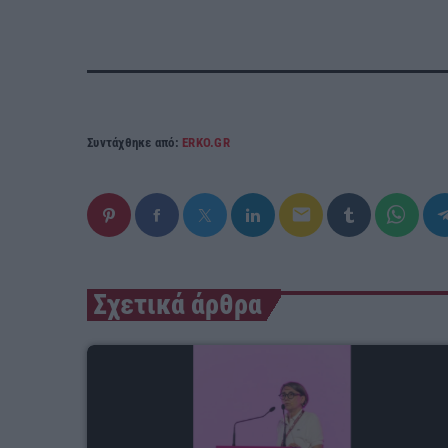
Συντάχθηκε από:
ERKO.GR
email
Σχετικά άρθρα