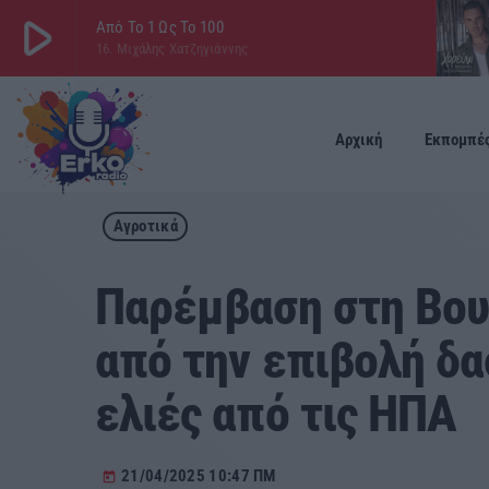
play_arrow
Από Το 1 Ως Το 100
16. Μιχάλης Χατζηγιάννης
play_arrow
ΕΡΚΟ
LIVE
Αρχική
Εκπομπέ
Αγροτικά
Παρέμβαση στη Βου
από την επιβολή δα
ελιές από τις ΗΠΑ
21/04/2025 10:47 ΠΜ
today