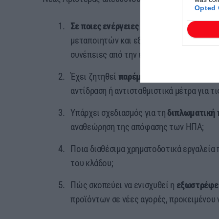
Opted 
Σε ποιες ενέργειες προτίθεται να προβεί
μεταποιητών και εξαγωγέων του κλάδου τ
συνέπειες από την επιβολή των δασμών;
Έχει ζητηθεί
παρέμβαση της Ευρωπαϊκής
αντίδραση ή αντισταθμιστικά μέτρα για τ
Υπάρχει σχεδιασμός για τη
διπλωματική 
αναθεώρηση της απόφασης των ΗΠΑ;
Ποια διαθέσιμα χρηματοδοτικά εργαλεία π
του κλάδου;
Πώς σκοπεύει να ενισχυθεί η
εξωστρέφε
προϊόντων σε νέες αγορές, προκειμένου 