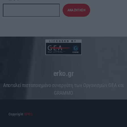
ΑΝΑΖΉΤΗΣΗ
erko.gr
Aποτελεί πιστοποιημένο συνεργάτη των Οργανισμών GEA και
GRAMMO
Copyright
ΕΡΚΟ