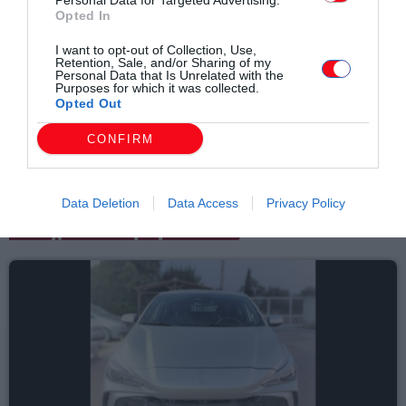
Personal Data for Targeted Advertising.
Opted In
I want to opt-out of Collection, Use,
Retention, Sale, and/or Sharing of my
Συντάχθηκε από:
ERKO
Personal Data that Is Unrelated with the
Purposes for which it was collected.
Opted Out
email
CONFIRM
Data Deletion
Data Access
Privacy Policy
Σχετικά άρθρα