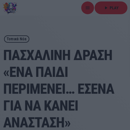
menu
play_arrow
PLAY
close
play_arrow
ΕΡΚΟ
Τοπικά Νέα
ΠΑΣΧΑΛΙΝΗ ΔΡΑΣΗ
«ΕΝΑ ΠΑΙΔΙ
Αρχική
ΠΕΡΙΜΕΝΕΙ… ΕΣΕΝΑ
Εκπομπές
Ειδήσεις
ΓΙΑ ΝΑ ΚΑΝΕΙ
Τοπικά Νέα
ΑΝΑΣΤΑΣΗ»
Αθλητικά