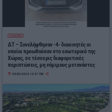
Τοπικά Νέα
ΔΤ – Συνελήφθησαν -4- διακινητές οι
οποίοι προωθούσαν στο εσωτερικό της
Χώρας, σε τέσσερις διαφορετικές
περιπτώσεις, μη νόμιμους μετανάστες
today
08/08/2026 10:47 ΠΜ