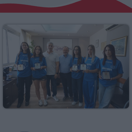
Αγροτικά
Τραγούδια της Θράκης
Επικοινωνία
Προσεχείς
RADIO ERKO
60 λεπτά με τον Παναγιώτη Τσοχλιά
12:00 - 17:00
ERKO.GR
17:00 - 00:00
ΕΡΚΟ