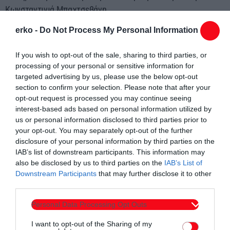
Κωνσταντινιά Μπαχτσεβάνη.
erko -
Do Not Process My Personal Information
1 χάλκινο μετάλλιο για την Ιωάννα Τριανταφυλλίδου.
If you wish to opt-out of the sale, sharing to third parties, or
Πανελλήνιο Πρωτάθλημα Εφήβων Νεανίδων 2025,
processing of your personal or sensitive information for
στη Θεσσαλονίκη, 10-11 Μαΐου 2025.
targeted advertising by us, please use the below opt-out
section to confirm your selection. Please note that after your
opt-out request is processed you may continue seeing
Ασημένιο μετάλλιο για τη Δήμητρα Τριανταφυλλίδου.
interest-based ads based on personal information utilized by
us or personal information disclosed to third parties prior to
your opt-out. You may separately opt-out of the further
disclosure of your personal information by third parties on the
IAB’s list of downstream participants. This information may
also be disclosed by us to third parties on the
IAB’s List of
Downstream Participants
that may further disclose it to other
Συντάχθηκε από:
ERKO.GR
third parties.
Personal Data Processing Opt Outs
email
I want to opt-out of the Sharing of my