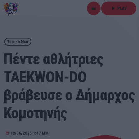
menu
play_arrow
PLAY
close
play_arrow
ΕΡΚΟ
Τοπικά Νέα
Πέντε αθλήτριες
TAEKWON-DO
Αρχική
βράβευσε ο Δήμαρχος
Εκπομπές
Ειδήσεις
Κομοτηνής
Τοπικά Νέα
18/06/2025 1:47 ΜΜ
today
Αθλητικά