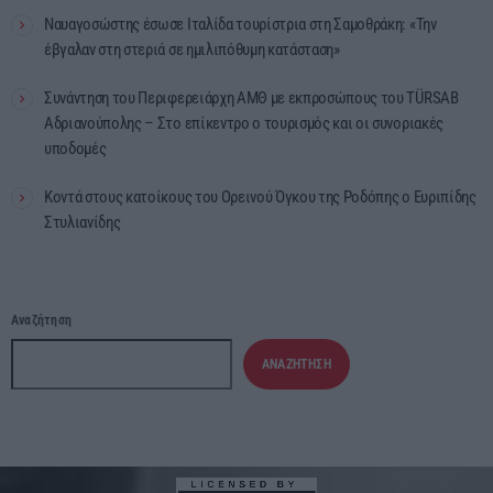
Ναυαγοσώστης έσωσε Ιταλίδα τουρίστρια στη Σαμοθράκη: «Την
έβγαλαν στη στεριά σε ημιλιπόθυμη κατάσταση»
Συνάντηση του Περιφερειάρχη ΑΜΘ με εκπροσώπους του TÜRSAB
Αδριανούπολης – Στο επίκεντρο ο τουρισμός και οι συνοριακές
υποδομές
Κοντά στους κατοίκους του Ορεινού Όγκου της Ροδόπης ο Ευριπίδης
Στυλιανίδης
Αναζήτηση
ΑΝΑΖΉΤΗΣΗ