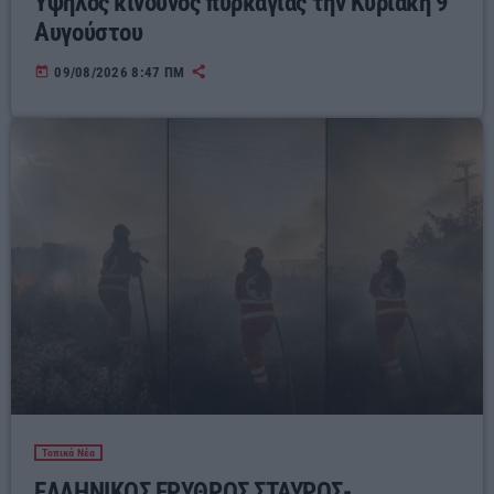
Υψηλός κίνδυνος πυρκαγιάς την Κυριακή 9
Αυγούστου
today
09/08/2026 8:47 ΠΜ
Τοπικά Νέα
ΕΛΛΗΝΙΚΟΣ ΕΡΥΘΡΟΣ ΣΤΑΥΡΟΣ-