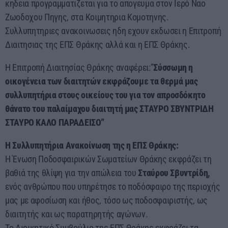
κηδεια προγραμματιζεται για το απογευμα στον Ιερό Ναο
Ζωοδοχου Πηγης, στα Κοιμητηρια Κομοτηνης.
Συλλυπητηριες ανακοινωσεις ηδη εχουν εκδωσει η Επιτροπή
Διαιτησιας της ΕΠΣ Θράκης αλλά και η ΕΠΣ Θράκης.
Η Επιτροπή Διαιτησίας Θράκης αναφέρει:”
Σύσσωμη η
οικογένεια των διαιτητών εκφράζουμε τα θερμά μας
συλλυπητήρια στους οικείους του για τον απροσδόκητο
θάνατο του παλαίμαχου διαιτητή μας ΣΤΑΥΡΟ ΣΒΥΝΤΡΙΔΗ
ΣΤΑΥΡΟ ΚΑΛΟ ΠΑΡΑΔΕΙΣΟ”
Η Συλλυπητήρια Ανακοίνωση της η ΕΠΣ Θράκης:
Η Ένωση Ποδοσφαιρικών Σωματείων Θράκης εκφράζει τη
βαθιά της θλίψη για την απώλεια του
Σταύρου Σβυντρίδη,
ενός ανθρώπου που υπηρέτησε το ποδόσφαιρο της περιοχής
μας με αφοσίωση και ήθος, τόσο ως ποδοσφαιριστής, ως
διαιτητής και ως παρατηρητής αγώνων.
Το Διοικητικό Συμβούλιο της ΕΠΣ Θράκης εκφράζει τα