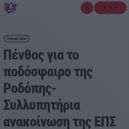
menu
play_arrow
PLAY
close
play_arrow
ΕΡΚΟ
Τοπικά Νέα
Πένθος για το
ποδόσφαιρο της
Αρχική
Ροδόπης-
Εκπομπές
Ειδήσεις
Συλλυπητήρια
Τοπικά Νέα
ανακοίνωση της ΕΠΣ
Αθλητικά