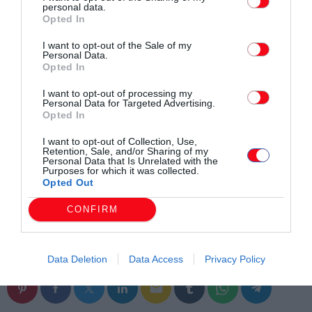
personal data.
Opted In
I want to opt-out of the Sale of my
Personal Data.
Opted In
I want to opt-out of processing my
Personal Data for Targeted Advertising.
Opted In
thrakisports.gr
I want to opt-out of Collection, Use,
Retention, Sale, and/or Sharing of my
Personal Data that Is Unrelated with the
Purposes for which it was collected.
Opted Out
CONFIRM
Συντάχθηκε από:
ERKO
Data Deletion
Data Access
Privacy Policy
email