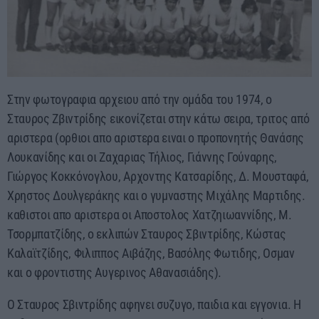
Στην φωτογραφια αρχειου από την ομάδα του 1974, ο
Σταυρος Ζβιντρίδης εικονίζεται στην κάτω σειρα, τριτος από
αριστερα (ορθιοι απο αριστερα ειναι ο προπονητής Θανάσης
Λουκανίδης και οι Ζαχαριας Τήλιος, Γιάννης Γούναρης,
Γιώργος Κοκκόνογλου, Αρχοντης Κατσαρίδης, Δ. Μουσταφά,
Χρηστος Δουλγεράκης και ο γυμναστης Μιχάλης Μαρτιδης.
καθιστοι απο αριστερα οι Αποστολος Χατζηιωαννίδης, Μ.
Τσορμπατζίδης, ο εκλιπών Σταυρος Σβιντρίδης, Κώστας
Καλαϊτζίδης, Φιλιππος Αιβάζης, Βασόλης Φωτιδης, Οσμαν
και ο φροντιστης Αυγερινος Αθανασιάδης).
Ο Σταυρος Σβιντρίδης αφηνει συζυγο, παιδια και εγγονια. Η