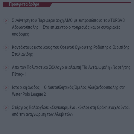
Πρόσφατα άρθρα
Συνάντηση του Περιφερειάρχη ΑΜΘ με εκπροσώπους του TÜRSAB
Αδριανούπολης – Στο επίκεντρο ο τουρισμός και οι συνοριακές
υποδομές
Κοντά στους κατοίκους του Ορεινού Όγκου της Ροδόπης ο Ευριπίδης
Στυλιανίδης
Από τον Πολιτιστικό Σύλλογο Διαλαμπή “Το Αντάμωμα” η «Γιορτή της
Πίτας» !
Ιστορική άνοδος – Ο Ναυταθλητικός Όμιλος Αλεξανδρούπολης στη
Water Polo League 2
Στέργιος Γιαλάογλου: «Συγκεκριμένοι κύκλοι στη Θράκη ενοχλούνται
από την αναγνώριση των Αλεβιτών»