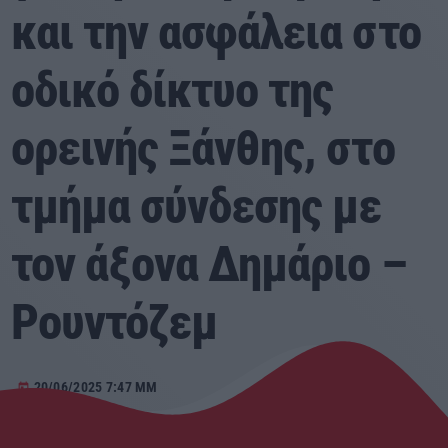
και την ασφάλεια στο
Αγροτικά
οδικό δίκτυο της
Τραγούδια της Θράκης
ορεινής Ξάνθης, στο
Επικοινωνία
τμήμα σύνδεσης με
Προσεχείς
τον άξονα Δημάριο –
ΕΡΚΟ
15:00 - 23:40
Ρουντόζεμ
ΕΡΚΟ
Mixed by Giorgos
20/06/2025 7:47 ΜΜ
today
23:40 - 23:55
ΕΡΚΟ