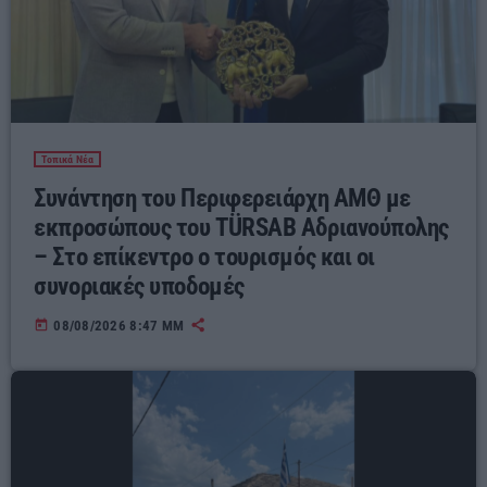
Τοπικά Νέα
Συνάντηση του Περιφερειάρχη ΑΜΘ με
εκπροσώπους του TÜRSAB Αδριανούπολης
– Στο επίκεντρο ο τουρισμός και οι
συνοριακές υποδομές
today
08/08/2026 8:47 ΜΜ