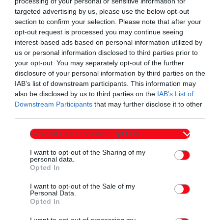
processing of your personal or sensitive information for
της Επ.Ο. 10, μήκους 17,3 χλμ. Οι σχεδιαζόμενες επεμβάσεις
targeted advertising by us, please use the below opt-out
είναι η ανακατασκευή του ασφαλτοτάπητα, η αντικατάσταση
section to confirm your selection. Please note that after your
στηθαίων ασφαλείας, η αντικατάσταση οριζόντιας και
opt-out request is processed you may continue seeing
κατακόρυφης σήμανσης και η αντιμετώπιση παρόδιας
interest-based ads based on personal information utilized by
us or personal information disclosed to third parties prior to
βλάστησης.
your opt-out. You may separately opt-out of the further
disclosure of your personal information by third parties on the
Σκοπός είναι η βελτίωση της παρεχόμενης οδικής ασφάλειας
IAB’s list of downstream participants. This information may
στους χρήστες και ειδικότερα η εφαρμογή επεμβάσεων
also be disclosed by us to third parties on the
IAB’s List of
αναβάθμισης σε τμήματά της στα οποία έχουν συσσωρευθεί
Downstream Participants
that may further disclose it to other
third parties.
βλάβες, λόγω φυσιολογικής φθοράς, σε συνδυασμό με τον
υψηλό φόρτο κυκλοφορίας, αλλά και λόγω των τοπικών
Personal Data Processing Opt Outs
καιρικών συνθηκών (χιονοκάλυψη, παγετός, κλπ).
I want to opt-out of the Sharing of my
personal data.
Το έργο υλοποιείται με τη συγχρηματοδότηση της
Opted In
Ευρωπαϊκής Ένωσης.
I want to opt-out of the Sale of my
Personal Data.
Opted In
I want to opt-out of processing my