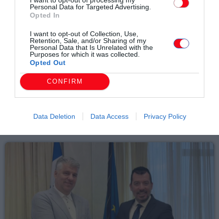
Personal Data for Targeted Advertising.
Opted In
I want to opt-out of Collection, Use,
Συντάχθηκε από:
ERKO.GR
Retention, Sale, and/or Sharing of my
Personal Data that Is Unrelated with the
Purposes for which it was collected.
Opted Out
email
CONFIRM
Data Deletion
Data Access
Privacy Policy
Σχετικά άρθρα