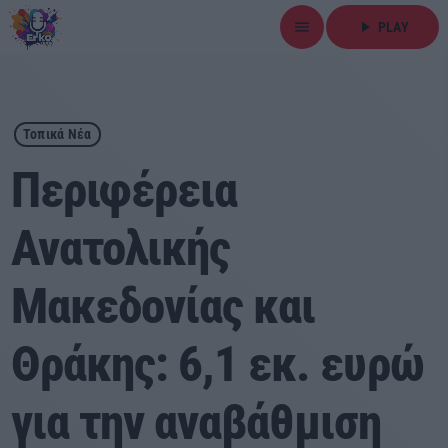
menu
play_arrow
PLAY
close
play_arrow
ΕΡΚΟ
Τοπικά Νέα
Περιφέρεια
Ανατολικής
Αρχική
Μακεδονίας και
Εκπομπές
Ειδήσεις
Θράκης: 6,1 εκ. ευρώ
Τοπικά Νέα
για την αναβάθμιση
Αθλητικά