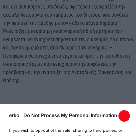
και αναβαθμισμένες υποδομές, αφετέρου εξασφαλίζει την
ασφαλή λειτουργία του τμήματος του δικτύου, που συνδέει
την περιοχή της Ξάνθης με τον κάθετο άξονα Δημάριο –
Ρουντόζεμ, μια κρίσιμη διασυνοριακή οδική αρτηρία που
αναμένεται να ενισχύσει σημαντικά την οικονομία, το εμπόριο
και τον τουρισμό στις δύο πλευρές των συνόρων. Η
Περιφέρεια θα συνεχίσει να εργάζεται προς την κατεύθυνση
υλοποίησης έργων που ενισχύσουν την ασφάλεια, την
πρόσβαση και την ανάπτυξη της Ανατολικής Μακεδονίας και
Θράκης».
Στοιχεία του έργου
erko -
Do Not Process My Personal Information
Το έργο αφορά στην υλοποίηση επεμβάσεων αναβάθμισης
της ασφάλειας σε πέντε τμήματα της Ε.Ο.55 και ένα τμήμα
If you wish to opt-out of the sale, sharing to third parties, or