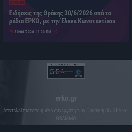
ΕΙΔΗΣΕΙΣ
Ειδήσεις της Θράκης 30/6/2026 από το
ράδιο ΕΡΚΟ, με την Έλενα Κωνσταντίνου
today
30/06/2026 12:00 ΠΜ
erko.gr
Aποτελεί πιστοποιημένο συνεργάτη των Οργανισμών GEA και
GRAMMO