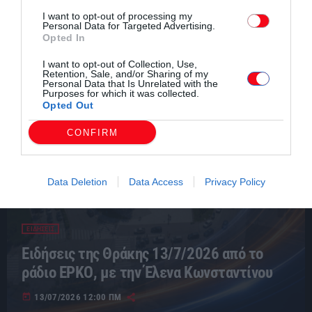
I want to opt-out of processing my
Personal Data for Targeted Advertising.
Opted In
I want to opt-out of Collection, Use,
Retention, Sale, and/or Sharing of my
Personal Data that Is Unrelated with the
Purposes for which it was collected.
Opted Out
CONFIRM
Data Deletion
Data Access
Privacy Policy
ΕΙΔΗΣΕΙΣ
Ειδήσεις της Θράκης 13/7/2026 από το
ράδιο ΕΡΚΟ, με την Έλενα Κωνσταντίνου
today
13/07/2026 12:00 ΠΜ