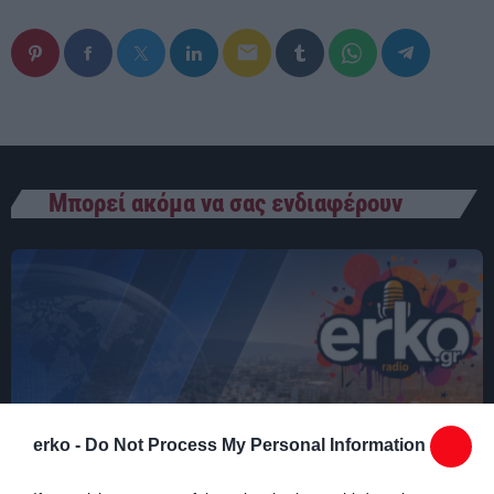
00:00 - 03:00
email
Μπορεί ακόμα να σας ενδιαφέρουν
erko -
Do Not Process My Personal Information