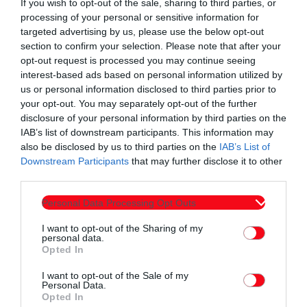
If you wish to opt-out of the sale, sharing to third parties, or
processing of your personal or sensitive information for
targeted advertising by us, please use the below opt-out
section to confirm your selection. Please note that after your
opt-out request is processed you may continue seeing
interest-based ads based on personal information utilized by
us or personal information disclosed to third parties prior to
your opt-out. You may separately opt-out of the further
disclosure of your personal information by third parties on the
IAB’s list of downstream participants. This information may
ΕΙΔΗΣΕΙΣ
also be disclosed by us to third parties on the
IAB’s List of
Όσα συμβαίνουν σήμερα στην Κομοτηνή & τη
Downstream Participants
that may further disclose it to other
third parties.
Θράκη | Δελτίο Ειδήσεων – Ράδιο ΕΡΚΟ με
την Έλενα Κωνσταντίνου»
Personal Data Processing Opt Outs
today
05/08/2026 12:00 ΠΜ
I want to opt-out of the Sharing of my
personal data.
Opted In
I want to opt-out of the Sale of my
Personal Data.
Opted In