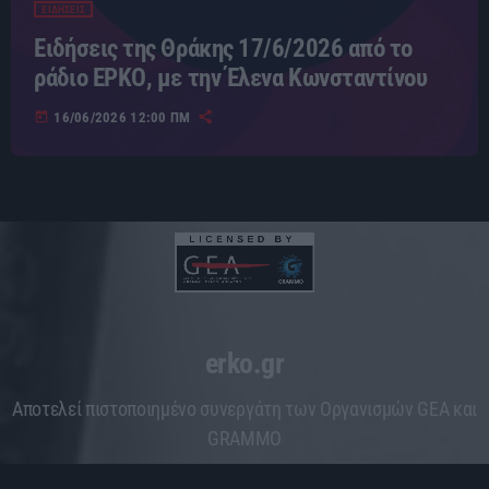
ΕΙΔΗΣΕΙΣ
Ειδήσεις της Θράκης 17/6/2026 από το
ράδιο ΕΡΚΟ, με την Έλενα Κωνσταντίνου
today
16/06/2026 12:00 ΠΜ
erko.gr
Aποτελεί πιστοποιημένο συνεργάτη των Οργανισμών GEA και
GRAMMO