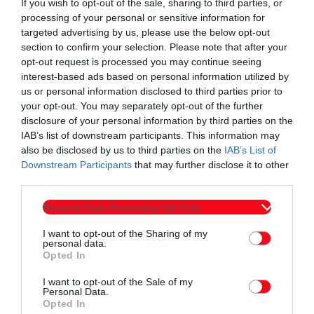
If you wish to opt-out of the sale, sharing to third parties, or
processing of your personal or sensitive information for
targeted advertising by us, please use the below opt-out
section to confirm your selection. Please note that after your
opt-out request is processed you may continue seeing
interest-based ads based on personal information utilized by
us or personal information disclosed to third parties prior to
your opt-out. You may separately opt-out of the further
disclosure of your personal information by third parties on the
IAB’s list of downstream participants. This information may
ΕΙΔΗΣΕΙΣ
also be disclosed by us to third parties on the
IAB’s List of
Όσα συμβαίνουν σήμερα στην Κομοτηνή & τη
Downstream Participants
that may further disclose it to other
third parties.
Θράκη | Δελτίο Ειδήσεων – Ράδιο ΕΡΚΟ με
την Έλενα Κωνσταντίνου»
Personal Data Processing Opt Outs
today
05/08/2026 12:00 ΠΜ
I want to opt-out of the Sharing of my
personal data.
Opted In
I want to opt-out of the Sale of my
Personal Data.
Opted In