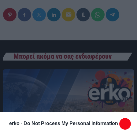
23:55 - 00:00
email
Μπορεί ακόμα να σας ενδιαφέρουν
erko -
Do Not Process My Personal Information