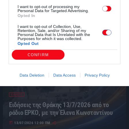
I want to opt-out of processing my
Personal Data for Targeted Advertising.
Opted In
I want to opt-out of Collection, Use,
Retention, Sale, and/or Sharing of my
Personal Data that Is Unrelated with the
Purposes for which it was collected.
Opted Out
CONFIRM
Data Deletion
Data Access
Privacy Policy
ΕΙΔΗΣΕΙΣ
Ειδήσεις της Θράκης 13/7/2026 από το
ράδιο ΕΡΚΟ, με την Έλενα Κωνσταντίνου
today
13/07/2026 12:00 ΠΜ