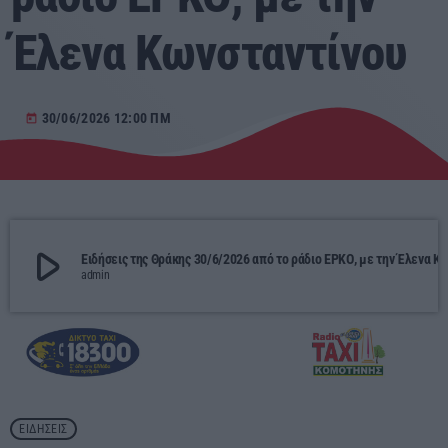
Έλενα Κωνσταντίνου
Αγροτικά
Τραγούδια της Θράκης
30/06/2026 12:00 ΠΜ
today
Επικοινωνία
Προσεχείς
play_arrow
Ειδήσεις της Θράκης 30/6/2026 από το ράδιο ΕΡΚΟ, με την Έλεν
ΕΡΚΟ
admin
15:00 - 23:40
ΕΡΚΟ
Mixed by Giorgos
23:40 - 23:55
ΕΙΔΗΣΕΙΣ
ΕΡΚΟ