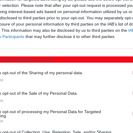
r selection. Please note that after your opt-out request is processed y
eing interest-based ads based on personal information utilized by us or
disclosed to third parties prior to your opt-out. You may separately opt-
losure of your personal information by third parties on the IAB’s list of
. This information may also be disclosed by us to third parties on the
IA
Participants
that may further disclose it to other third parties.
l Data Processing Opt Outs
o opt-out of the Sharing of my personal data.
In
o opt-out of the Sale of my Personal Data.
In
Μπορεί ακόμα να σας ενδιαφέρουν
to opt-out of processing my Personal Data for Targeted
ing.
In
o opt-out of Collection, Use, Retention, Sale, and/or Sharing