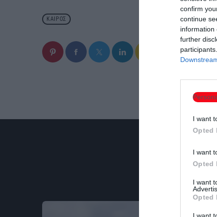
confirm you
continue se
ΚΑΙΡΌΣ
information 
further disc
participants
email
Downstream 
Persona
I want t
Opted 
I want t
Opted 
I want 
Advertis
Opted 
I want t