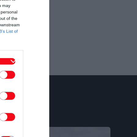
ou may
 personal
out of the
 downstream
B’s List of