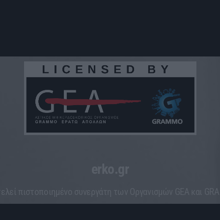
erko.gr
ελεί πιστοποιημένο συνεργάτη των Οργανισμών GEA και G